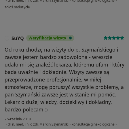
•
dr n. med. i n. o zdr. Marcin Szymański
•
konsultacje ginekologiczne
•
w opinii użytkownika m.nadolska
zgłoś nadużycie
SuYQ
Weryfikacja wizyty
S
Od roku chodzę na wizyty do p. Szymańskiego i
zawsze jestem bardzo zadowolona - wreszcie
udało mi się znaleźć lekarza, któremu ufam i który
bada uważnie i dokładnie. Wizyty zawsze są
przeprowadzone profesjonalnie, w miłej
atmosferze, mogę poruszyć wszystkie problemy, a
pan Szymański zawsze jest w stanie mi pomóc.
Lekarz o dużej wiedzy, dociekliwy i dokładny,
bardzo polecam :)
7 września 2018
•
dr n. med. i n. o zdr. Marcin Szymański
•
konsultacje ginekologiczne
•