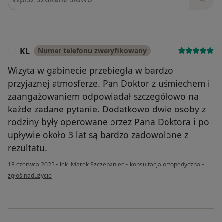
KL
Numer telefonu zweryfikowany
K
Wizyta w gabinecie przebiegła w bardzo
przyjaznej atmosferze. Pan Doktor z uśmiechem i
zaangażowaniem odpowiadał szczegółowo na
każde zadane pytanie. Dodatkowo dwie osoby z
rodziny były operowane przez Pana Doktora i po
upływie około 3 lat są bardzo zadowolone z
rezultatu.
13 czerwca 2025
•
lek. Marek Szczepaniec
•
konsultacja ortopedyczna
•
w opinii użytkownika KL
zgłoś nadużycie