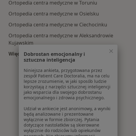
Ortopedia centra medyczne w Toruniu
Ortopedia centra medyczne w Osielsku
Ortopedia centra medyczne w Ciechocinku
Ortopedia centra medyczne w Aleksandrowie
Kujawskim
Więcej (6)
Dobrostan emocjonalny i
sztuczna inteligencja
Więcej w kategorii: Centra medyczne Ortopedia 
Niniejsza ankieta, przygotowana przez
zespół Patient Care Doctoralia, ma na celu
lepsze zrozumienie, w jaki sposób ludzie
korzystają z narzędzi sztucznej inteligencji
jako wsparcia dla swojego dobrostanu
emocjonalnego i zdrowia psychicznego.
Udział w ankiecie jest anonimowy, a wyniki
będą analizowane i prezentowane
wyłącznie w formie zbiorczej. Pytania
dotyczące nastolatków są skierowane
wyłącznie do rodziców lub opiekunów
prawnych. Nie zbieramy informacji