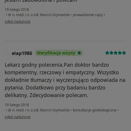
19 lutego 2018
•
dr n. med. i n. o zdr. Marcin Szymański
•
prowadzenie ciąży
•
w opinii użytkownika Konto zostało usunięte
zgłoś nadużycie
elap1986
Weryfikacja wizyty
E
Lekarz godny polecenia.Pan doktor bardzo
kompetentny, rzeczowy i empatyczny. Wszystko
dokładnie tłumaczy i wyczerpująco odpowiada na
pytania. Dodatkowo przy badaniu bardzo
delikatny. Zdecydowanie polecam.
19 lutego 2018
•
dr n. med. i n. o zdr. Marcin Szymański
•
konsultacje ginekologiczne
•
w opinii użytkownika elap1986
zgłoś nadużycie