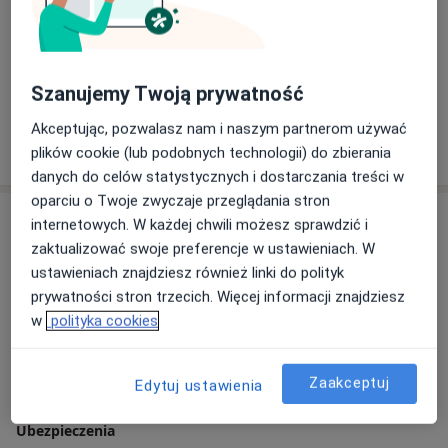
20 opinii
lek. Rafał Henryk Żurawski
Szanujemy Twoją prywatność
Ortopeda
Akceptując, pozwalasz nam i naszym partnerom używać
67 opinii
plików cookie (lub podobnych technologii) do zbierania
danych do celów statystycznych i dostarczania treści w
oparciu o Twoje zwyczaje przeglądania stron
Adres
internetowych. W każdej chwili możesz sprawdzić i
zaktualizować swoje preferencje w ustawieniach. W
ustawieniach znajdziesz również linki do polityk
prywatności stron trzecich. Więcej informacji znajdziesz
Powiększ mapę
w
polityka cookies
Zaakceptuj
CENTRUM MEDYCZNE SIR MED Sp. z o.o.
Edytuj ustawienia
ul. Staropoznańska 131-133, 88-100 Inowrocław
Ubezpieczenia