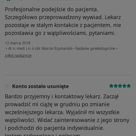
Profesjonalne podejście do pacjenta.
Szczegółowo przeprowadzony wywiad. Lekarz
pozostaje w stałym kontakcie z pacjentem, nie
pozostawia go z wątpliwościami, pytaniami.
12 marca 2018
•
dr n. med. i n. o zdr. Marcin Szymański
•
badanie ginekologiczne
•
w opinii użytkownika magd_koch
zgłoś nadużycie
Konto zostało usunięte
Bardzo przyjemny i kontaktowy lekarz. Zaczął
prowadzić mi ciążę w grudniu po zmianie
wcześniejszego lekarza. Wyjaśnił mi wszystkie
wątpliwości. Widać zainteresowanie z jego strony
i podchodzi do pacjenta indywidualnie.
Jestem zadowolona i polecam