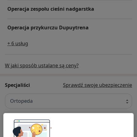
Operacja zespołu cieśni nadgarstka
Operacja przykurczu Dupuytrena
+ 6 usług
W jaki sposób ustalane są ceny?
Specjaliści
Sprawdź swoje ubezpieczenie
Ortopeda
lek. Marek Szczepaniec
Ortopeda