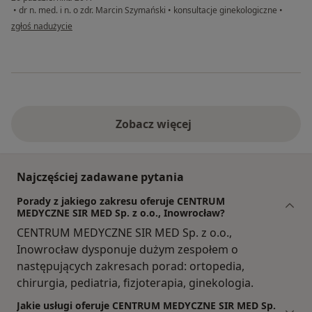
•
dr n. med. i n. o zdr. Marcin Szymański
•
konsultacje ginekologiczne
•
w opinii użytkownika mirka_klimk
zgłoś nadużycie
Zobacz więcej
Najczęściej zadawane pytania
Porady z jakiego zakresu oferuje CENTRUM
MEDYCZNE SIR MED Sp. z o.o., Inowrocław?
CENTRUM MEDYCZNE SIR MED Sp. z o.o.,
Inowrocław dysponuje dużym zespołem o
następujących zakresach porad: ortopedia,
chirurgia, pediatria, fizjoterapia, ginekologia.
Jakie usługi oferuje CENTRUM MEDYCZNE SIR MED Sp.