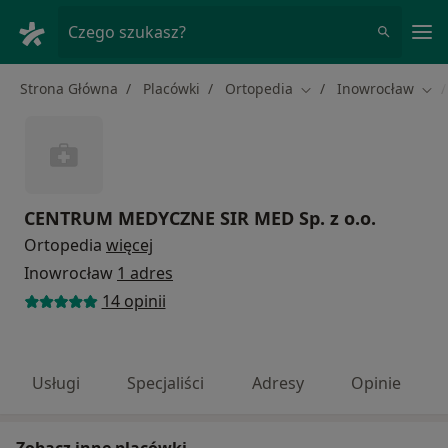
Me
Czego szukasz?
Strona Główna
Placówki
Ortopedia
Inowrocław
Zmień miasto
Zmi
CENTRUM MEDYCZNE SIR MED Sp. z o.o.
Ortopedia
więcej
Inowrocław
1 adres
14 opinii
Usługi
Specjaliści
Adresy
Opinie
Zobacz inne placówki