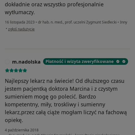
dokładnie oraz wszystko profesjonalnie
wytłumaczy.
16 listopada 2023
•
dr hab. n. med., prof. uczelni Zygmunt Siedlecki
•
Inny
w opinii użytkownika Sandra N.
•
zgłoś nadużycie
m.nadolska
Płatność i wizyta zweryfikowane
M
Najlepszy lekarz na świecie! Od dłuższego czasu
jestem pacjentką doktora Marcina i z czystym
sumieniem mogę go polecić. Bardzo
kompetentny, miły, troskliwy i sumienny
lekarz,przez całą ciąże mogłam liczyć na fachową
opiekę.
4 października 2018