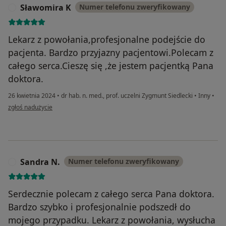
Sławomira K
Numer telefonu zweryfikowany
S
Lekarz z powołania,profesjonalne podejście do
pacjenta. Bardzo przyjazny pacjentowi.Polecam z
całego serca.Cieszę się ,że jestem pacjentką Pana
doktora.
26 kwietnia 2024
•
dr hab. n. med., prof. uczelni Zygmunt Siedlecki
•
Inny
•
w opinii użytkownika Sławomira K
zgłoś nadużycie
Sandra N.
Numer telefonu zweryfikowany
S
Serdecznie polecam z całego serca Pana doktora.
Bardzo szybko i profesjonalnie podszedł do
mojego przypadku. Lekarz z powołania, wysłucha