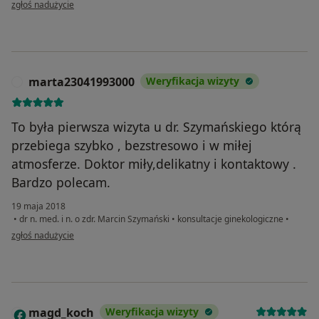
w opinii użytkownika SuYQ
zgłoś nadużycie
marta23041993000
Weryfikacja wizyty
M
To była pierwsza wizyta u dr. Szymańskiego którą
przebiega szybko , bezstresowo i w miłej
atmosferze. Doktor miły,delikatny i kontaktowy .
Bardzo polecam.
19 maja 2018
•
dr n. med. i n. o zdr. Marcin Szymański
•
konsultacje ginekologiczne
•
w opinii użytkownika marta23041993000
zgłoś nadużycie
magd_koch
Weryfikacja wizyty
M