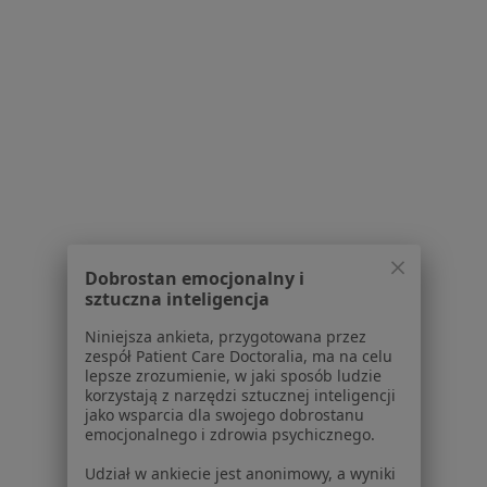
Powiązane wyszukiwania
W pobliżu Rybnika
Urazy w Katowicach
Urazy w Gliwicach
Urazy w Chorzowie
Urazy w Zabrzu
Urazy w Sosnowcu
Dobrostan emocjonalny i
Więcej (14)
sztuczna inteligencja
Więcej w kategorii: W pobliżu Rybnika
Niniejsza ankieta, przygotowana przez
zespół Patient Care Doctoralia, ma na celu
Schorzenia w Rybniku
lepsze zrozumienie, w jaki sposób ludzie
korzystają z narzędzi sztucznej inteligencji
Różyczka w Rybniku
jako wsparcia dla swojego dobrostanu
emocjonalnego i zdrowia psychicznego.
Zapalenie oskrzeli w Rybniku
Udział w ankiecie jest anonimowy, a wyniki
Zapalenie płuc w Rybniku