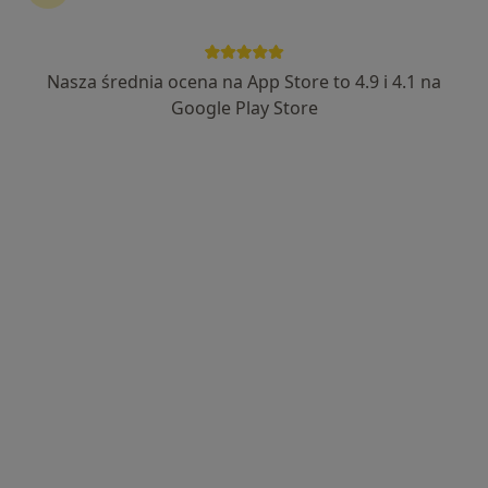
Nasza średnia ocena na App Store to 4.9 i 4.1 na
Bezpieczne płatności
Google Play Store
mgr Wioleta Zacharek
·
Więcej
Fizjoterapeuta
155 opinii
Popularny specjalista: pacjenci chętnie płacą
online
Brzezińska 48 D, Rybnik
•
Mapa
Pracownia Fizjoterapii
Konsultacja fizjoterapeutyczna (pierwsza wizyta)
100 zł
Specjalista nie oferuje umawiania online pod tym adresem.
Poproś o wizytę