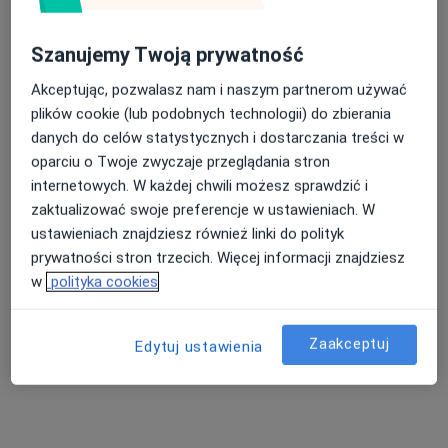
Szanujemy Twoją prywatność
Akceptując, pozwalasz nam i naszym partnerom używać
plików cookie (lub podobnych technologii) do zbierania
danych do celów statystycznych i dostarczania treści w
oparciu o Twoje zwyczaje przeglądania stron
lek. Łukasz Duda
internetowych. W każdej chwili możesz sprawdzić i
·
Więcej
Ortopeda
zaktualizować swoje preferencje w ustawieniach. W
12 opinii
ustawieniach znajdziesz również linki do polityk
prywatności stron trzecich. Więcej informacji znajdziesz
Adres 1
Adres 2
w
polityka cookies
Rudzka 191A, Rybnik
•
Mapa
Gabinet lekarski
Zaakceptuj
Edytuj ustawienia
Konsultacja ortopedyczna
Brak ceny
Specjalista nie oferuje umawiania online pod tym adresem.