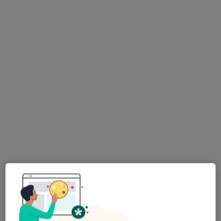
dr n. med. Wojciech Bijata
·
Więcej
Ortopeda, Chirurg dziecięcy
48 opinii
Cegielniana 14, Rybnik
•
Mapa
LiftMed
Chirurgia dziecięca
od 600 zł
Specjalista nie oferuje umawiania online pod tym adresem.
Poproś o wizytę