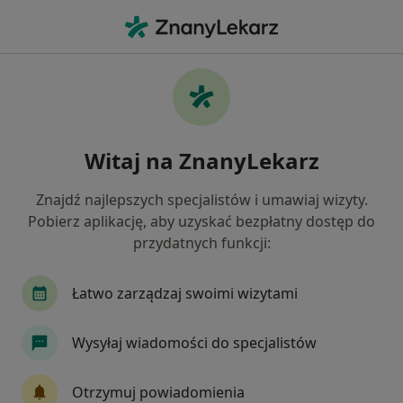
Me
Urazy • Rybnik, śląskie
Filtry
• 1
Ubezpieczenie
Map
Urazy specjaliści w Rybniku
Witaj na ZnanyLekarz
Jak działają wyniki wyszukiwania
Znajdź najlepszych specjalistów i umawiaj wizyty.
Pobierz aplikację, aby uzyskać bezpłatny dostęp do
Jakiego specjalisty szukasz?
przydatnych funkcji:
Fizjoterapeuta
Ortopeda
Chirurg
Chi
Łatwo zarządzaj swoimi wizytami
Wysyłaj wiadomości do specjalistów
Otrzymuj powiadomienia