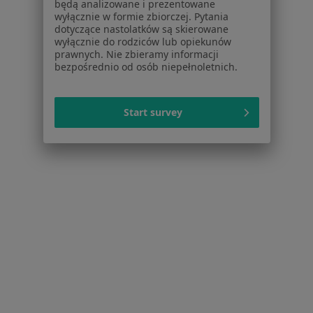
będą analizowane i prezentowane
wyłącznie w formie zbiorczej. Pytania
Zespół cieśni nadgarstka w Rybniku
dotyczące nastolatków są skierowane
wyłącznie do rodziców lub opiekunów
Zwyrodnienie stawów w Rybniku
prawnych. Nie zbieramy informacji
bezpośrednio od osób niepełnoletnich.
Więcej (15)
Więcej w kategorii: Schorzenia w Rybniku
Start survey
Strona Główna
Choroby
Urazy
Rybnik
Zmień miasto
Zmień miasto
Serwis
Regulamin
Polityka prywatności pacjentów
Polityka prywatności profesjonalistów
Polityka prywatności dla profesjonalistów, których