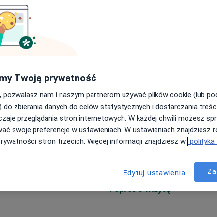
Poproś o wizytę
•
Mapa
my Twoją prywatność
190 zł
, pozwalasz nam i naszym partnerom używać plików cookie (lub p
) do zbierania danych do celów statystycznych i dostarczania treśc
zaje przeglądania stron internetowych. W każdej chwili możesz spr
n
Dziś
Jutro
Ndz,
Pon,
wać swoje preferencje w ustawieniach. W ustawieniach znajdziesz ró
7 Sie
8 Sie
9 Sie
10 Sie
prywatności stron trzecich. Więcej informacji znajdziesz w
polityka
Umawianie online nie jest dostępne
Za
Edytuj ustawienia
Poproś o wizytę