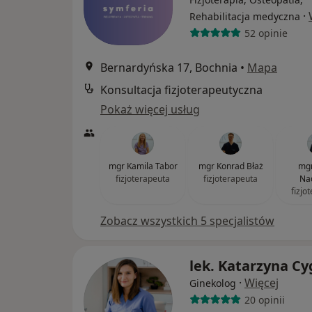
·
Rehabilitacja medyczna
52 opinie
Bernardyńska 17, Bochnia
•
Mapa
Konsultacja fizjoterapeutyczna
Pokaż więcej usług
mgr Kamila Tabor
mgr Konrad Błaż
mgr
fizjoterapeuta
fizjoterapeuta
Na
fizjo
Zobacz wszystkich 5 specjalistów
lek. Katarzyna C
·
Więcej
Ginekolog
20 opinii