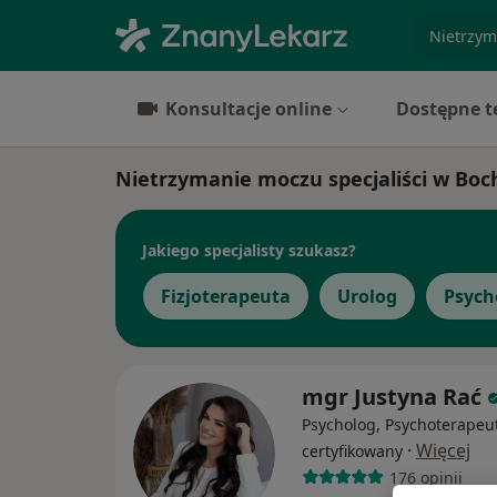
specjaliz
Konsultacje online
Dostępne t
Nietrzymanie moczu specjaliści w Boc
Jakiego specjalisty szukasz?
Fizjoterapeuta
Urolog
Psych
mgr Justyna Rać
Psycholog, Psychoterapeu
·
Więcej
certyfikowany
176 opinii