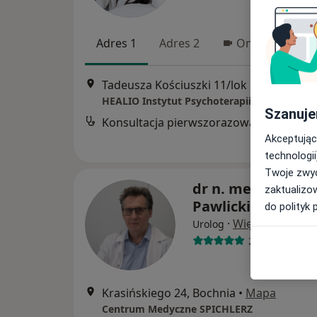
Adres 1
Adres 2
Online
Tadeusza Kościuszki 11/lok 19, Bochnia
HEALIO Instytut Psychoterapii Justyna Rać
Szanuje
Konsultacja pierwszorazowa
Akceptując
technologii
Twoje zwyc
dr n. med. Bohda
zaktualizo
Pawlicki
do polityk 
·
Więcej
Urolog
272 opinie
Krasińskiego 24, Bochnia
•
Mapa
Centrum Medyczne SPICHLERZ