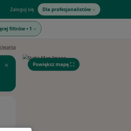
Zaloguj się
Dla profesjonalistów
ęcej filtrów
•
1
ukiwania
Powiększ mapę
Wt,
Śr,
Czw,
11 Sie
12 Sie
13 Sie