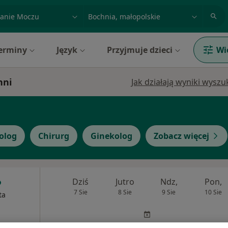
acja, badanie lub nazwisko
miasto lub dzielnica
erminy
Język
Przyjmuje dzieci
Wi
hni
Jak działają wyniki wysz
olog
Chirurg
Ginekolog
Zobacz więcej
Dziś
Jutro
Ndz,
Pon,
7 Sie
8 Sie
9 Sie
10 Sie
ta
Umawianie online nie jest dostępne