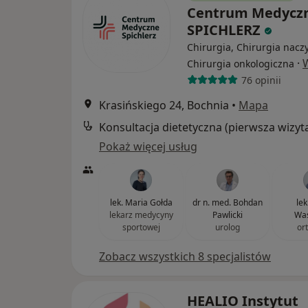
Centrum Medycz
SPICHLERZ
Chirurgia, Chirurgia nacz
·
Chirurgia onkologiczna
76 opinii
Krasińskiego 24, Bochnia
•
Mapa
Konsultacja dietetyczna (pierwsza wizyt
Pokaż więcej usług
lek. Maria Gołda
dr n. med. Bohdan
lek
lekarz medycyny
Pawlicki
Was
sportowej
urolog
or
Zobacz wszystkich 8 specjalistów
HEALIO Instytut