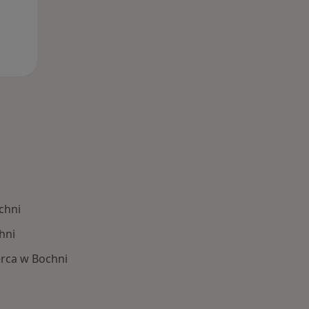
chni
hni
rca w Bochni
 Schorzenia w Bochni