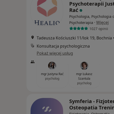
Psychoterapii Jus
Rać
Psychologia, Psychologia d
·
Więcej
Psychoterapia
1027 opinii
Tadeusza Kościuszki 11/lok 19, Bochnia
Konsultacja psychologiczna
Pokaż więcej usług
mgr Justyna Rać
mgr Łukasz
psycholog
Szantula
psycholog
Symferia - Fizjote
Osteopatia Treni
Fizjoterapia, Osteopatia,