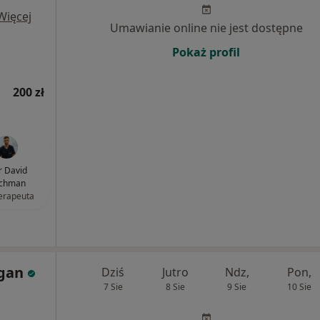
Więcej
Umawianie online nie jest dostępne
Pokaż profil
200 zł
 David
chman
terapeuta
ygan
Dziś
Jutro
Ndz,
Pon,
7 Sie
8 Sie
9 Sie
10 Sie