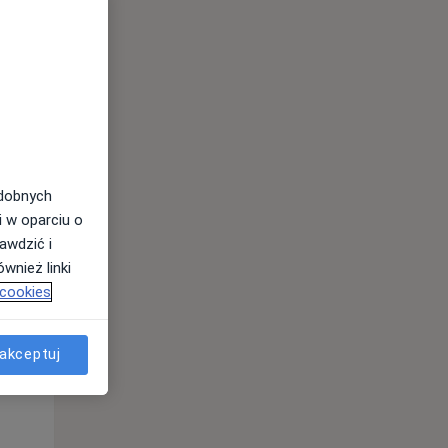
odobnych
i w oparciu o
awdzić i
Wt,
Śr,
Czw,
wnież linki
11 Sie
12 Sie
13 Sie
 cookies
akceptuj