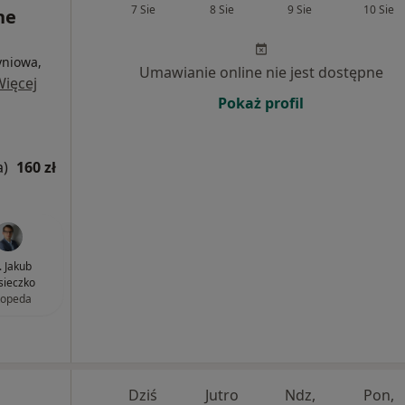
7 Sie
8 Sie
9 Sie
10 Sie
ne
yniowa,
Umawianie online nie jest dostępne
Więcej
Pokaż profil
a)
160 zł
. Jakub
ieczko
topeda
Dziś
Jutro
Ndz,
Pon,