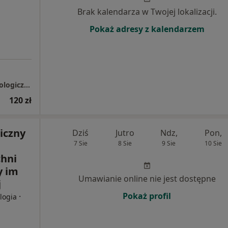
Brak kalendarza w Twojej lokalizacji.
Pokaż adresy z kalendarzem
Femina Care - specjalistyczny gabinet ginekologiczno - położniczy
120 zł
iczny
Dziś
Jutro
Ndz,
Pon,
7 Sie
8 Sie
9 Sie
10 Sie
hni
y im
Umawianie online nie jest dostępne
j
Pokaż profil
·
logia