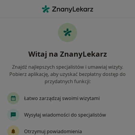
Me
Brodawki • Bochnia, małopolskie
Filtry
• 1
Mapa
Brodawki specjaliści w Bochni
Witaj na ZnanyLekarz
Jak działają wyniki wyszukiwania
Znajdź najlepszych specjalistów i umawiaj wizyty.
Pobierz aplikację, aby uzyskać bezpłatny dostęp do
Jakiego specjalisty szukasz?
przydatnych funkcji:
Chirurg
Dermatolog
Ginekolog
Inter
Łatwo zarządzaj swoimi wizytami
Wysyłaj wiadomości do specjalistów
Otrzymuj powiadomienia