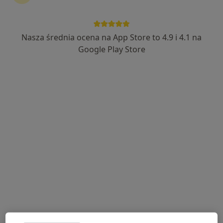
Nasza średnia ocena na App Store to 4.9 i 4.1 na
lek. Piotr Aleksandrowicz
Google Play Store
·
Więcej
Chirurg
19 opinii
Adres 1
Adres 2
Adres 3
Krakowska 27, Bochnia
•
Mapa
Przychodnia Bocheńska
Konsultacja chirurgiczna
Brak ceny
Specjalista nie oferuje umawiania online pod tym adresem.
Poproś o wizytę