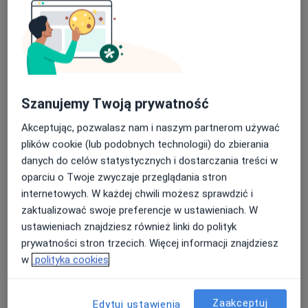
Bogumiła Staszczyk
Szanujemy Twoją prywatność
·
Więcej
Dermatolog
38 opinii
Akceptując, pozwalasz nam i naszym partnerom używać
plików cookie (lub podobnych technologii) do zbierania
Adres 1
Adres 2
Adres 3
danych do celów statystycznych i dostarczania treści w
oparciu o Twoje zwyczaje przeglądania stron
internetowych. W każdej chwili możesz sprawdzić i
Br. Jana Pawła II nr 48, Brzesko
•
Mapa
zaktualizować swoje preferencje w ustawieniach. W
"DerWen"
ustawieniach znajdziesz również linki do polityk
Specjalista nie oferuje umawiania online pod tym adresem.
prywatności stron trzecich. Więcej informacji znajdziesz
w
polityka cookies
Poproś o wizytę
Zaakceptuj
Edytuj ustawienia