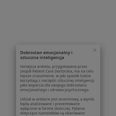
Polityka prywatności profesjonalistów
Polityka prywatności dla profesjonalistów, których
dane pozyskaliśmy samodzielnie
Polityka cookies
Jak działają wyniki wyszukiwania
Dostępność
O nas
Praca
Rekrutujemy!
Dobrostan emocjonalny i
Partnerzy
sztuczna inteligencja
Centrum prasowe
Kontakt
Niniejsza ankieta, przygotowana przez
zespół Patient Care Doctoralia, ma na celu
Dla pacjentów
lepsze zrozumienie, w jaki sposób ludzie
korzystają z narzędzi sztucznej inteligencji
jako wsparcia dla swojego dobrostanu
Lekarze
emocjonalnego i zdrowia psychicznego.
Placówki medyczne
Pytania i odpowiedzi
Udział w ankiecie jest anonimowy, a wyniki
będą analizowane i prezentowane
Usługi i zabiegi
wyłącznie w formie zbiorczej. Pytania
Choroby
dotyczące nastolatków są skierowane