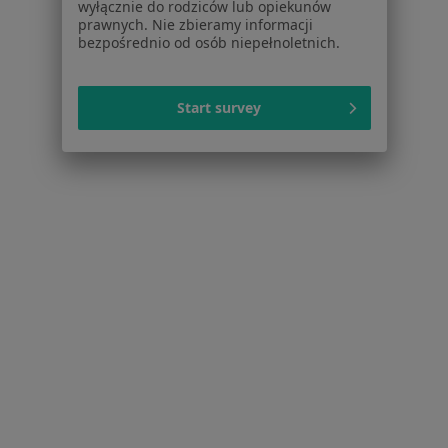
Pomoc
wyłącznie do rodziców lub opiekunów
prawnych. Nie zbieramy informacji
Aplikacje mobilne
bezpośrednio od osób niepełnoletnich.
Blog dla pacjentów
Dla profesjonalistów
Start survey
Cennik
Dla lekarzy
Dla placówek medycznych
Noa Notes
nowość
Baza wiedzy
Centrum Pomocy dla Specjalisty
Kontakt
ZnanyLekarz - Strona główna
ZnanyLekarz Sp. z o.o.
ul. Kolejowa 5/7
01-217 Warszawa, Polska
NIP: ⁠7010224868