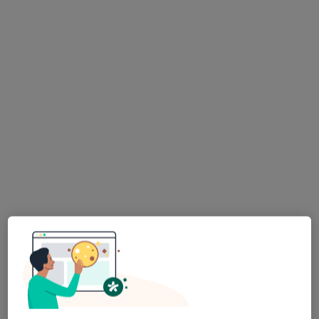
Bezpieczne płatności
Minimed Brzesko
Pediatria
27 opinii
Bartosza Głowackiego 49H, Brzesko
•
Mapa
Konsultacja internistyczna
200 zł
Pokaż więcej usług
lek. Radosław Borek
lek. Karolina Walczak
lek. Arkadiusz Gudz