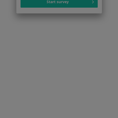
Start survey
Strona Główna
Choroby
Alergia
Bochnia
Zmień miasto
Zmień mias
Serwis
Regulamin
Polityka prywatności pacjentów
Polityka prywatności profesjonalistów
Polityka prywatności dla profesjonalistów, których
dane pozyskaliśmy samodzielnie
Polityka cookies
Jak działają wyniki wyszukiwania
Dostępność
O nas
Praca
Rekrutujemy!
Partnerzy