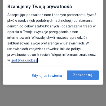
ultrasonografista
pediatra
pediatra
Szanujemy Twoją prywatność
Zobacz wszystkich 4 specjalistów
Akceptując, pozwalasz nam i naszym partnerom używać
Brak dostępnych specjalistów z wolnymi terminami w tym centrum medycznym.
plików cookie (lub podobnych technologii) do zbierania
danych do celów statystycznych i dostarczania treści w
Pokaż profil
oparciu o Twoje zwyczaje przeglądania stron
internetowych. W każdej chwili możesz sprawdzić i
zaktualizować swoje preferencje w ustawieniach. W
ustawieniach znajdziesz również linki do polityk
prywatności stron trzecich. Więcej informacji znajdziesz
w
polityka cookies
Zaakceptuj
Edytuj ustawienia
Mój Dietetyk
Dietetyka
1018 opinii
Tadeusza Kościuszki 47, Brzesko
•
Mapa