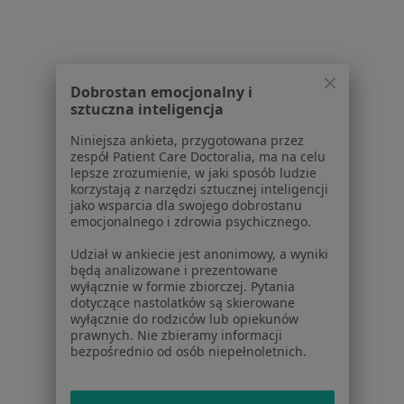
Alergia w Tarnowie
Alergia w Wieliczce
Więcej (9)
Dobrostan emocjonalny i
Więcej w kategorii: W pobliżu Bochni
sztuczna inteligencja
Schorzenia w Bochni
Niniejsza ankieta, przygotowana przez
zespół Patient Care Doctoralia, ma na celu
Cukrzyca w Bochni
lepsze zrozumienie, w jaki sposób ludzie
korzystają z narzędzi sztucznej inteligencji
Nadciśnienie tętnicze w Bochni
jako wsparcia dla swojego dobrostanu
emocjonalnego i zdrowia psychicznego.
Zaburzenia lipidowe w Bochni
Udział w ankiecie jest anonimowy, a wyniki
Choroba niedokrwienna serca w Bochni
będą analizowane i prezentowane
wyłącznie w formie zbiorczej. Pytania
Choroby metaboliczne w Bochni
dotyczące nastolatków są skierowane
wyłącznie do rodziców lub opiekunów
Więcej (12)
prawnych. Nie zbieramy informacji
Więcej w kategorii: Schorzenia w Bochni
bezpośrednio od osób niepełnoletnich.