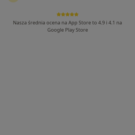
Nasza średnia ocena na App Store to 4.9 i 4.1 na
Bezpieczne płatności
Google Play Store
lek. Arkadiusz Gudz
W trakcie specjalizacji (Pediatra)
8 opinii
Adres 1
Adres 2
Bartosza Głowackiego 49H, Brzesko
•
Mapa
Minimed Brzesko
Konsultacja lekarska
200 zł
Specjalista nie oferuje umawiania online pod tym adresem.
Poproś o wizytę