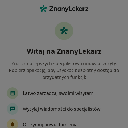
Me
Alergia • Bochnia, małopolskie
Filtry
• 1
Ubezpieczenie
Map
Alergia specjaliści w Bochni
Witaj na ZnanyLekarz
Jak działają wyniki wyszukiwania
Znajdź najlepszych specjalistów i umawiaj wizyty.
Pobierz aplikację, aby uzyskać bezpłatny dostęp do
Jakiego specjalisty szukasz?
przydatnych funkcji:
Pediatra
Internista
Lekarz rodzinny
Łatwo zarządzaj swoimi wizytami
Wysyłaj wiadomości do specjalistów
Otrzymuj powiadomienia