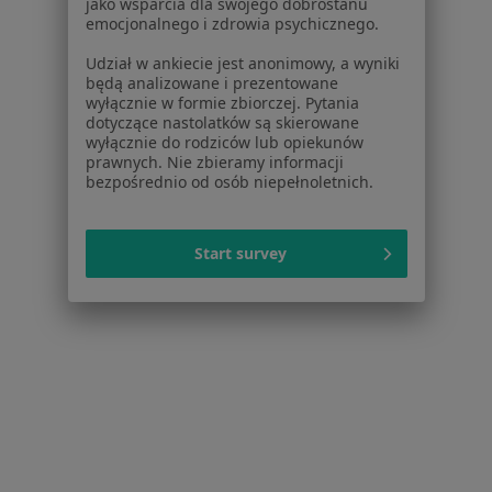
jako wsparcia dla swojego dobrostanu
emocjonalnego i zdrowia psychicznego.
Polipy nosa Kalisz
Udział w ankiecie jest anonimowy, a wyniki
Zaburzenia słuchu Kalisz
będą analizowane i prezentowane
wyłącznie w formie zbiorczej. Pytania
Więcej (8)
dotyczące nastolatków są skierowane
Więcej w kategorii: Najczęstsze schorzenia
wyłącznie do rodziców lub opiekunów
prawnych. Nie zbieramy informacji
bezpośrednio od osób niepełnoletnich.
Strona Główna
Laryngolog
Kalisz
Zmień miasto
Zmień miasto
Start survey
Serwis
Regulamin
Polityka prywatności pacjentów
Polityka prywatności profesjonalistów
Polityka prywatności dla profesjonalistów, których