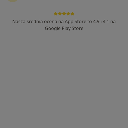
lek. Magdalena Czajczyńska
·
Więcej
Laryngolog
Nasza średnia ocena na App Store to 4.9 i 4.1 na
62 opinie
Google Play Store
Adres 1
Adres 2
Adres 3
Boczna 1, Kalisz
•
Mapa
Centrum Medyczne Boczna 1
Konsultacja laryngologiczna
Brak ceny
Specjalista nie oferuje umawiania online pod tym adresem.
Poproś o wizytę