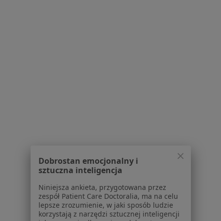
Powiązane wyszukiwania
|
Oferty pracy - Laryngolog
W pobliżu Kalisza
Laryngolodzy w Sieradzu
Laryngolodzy w Ostrowie Wielkopolskim
Laryngolodzy w Jarocinie
Laryngolodzy w Krotoszynie
Laryngolodzy w Koninie
Więcej (3)
Więcej w kategorii: W pobliżu Kalisza
Dobrostan emocjonalny i
Najczęstsze schorzenia
sztuczna inteligencja
Szum w uszach Kalisz
Niniejsza ankieta, przygotowana przez
zespół Patient Care Doctoralia, ma na celu
Ból zatok Kalisz
lepsze zrozumienie, w jaki sposób ludzie
korzystają z narzędzi sztucznej inteligencji
Grzybica Kalisz