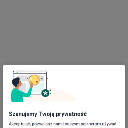
mgr Sylwia Kostrzewska
·
Więcej
Psycholog, Seksuolog, Psychoterapeuta
27 opinii
Napoleona 87/2, Kobyłka
•
Mapa
Gabinet Psychologiczny Nieświadome
Konsultacja psychologiczna (pierwsza wizyta)
250 zł
Specjalista nie oferuje umawiania online pod tym adresem.
Szanujemy Twoją prywatność
Poproś o wizytę
Akceptując, pozwalasz nam i naszym partnerom używać