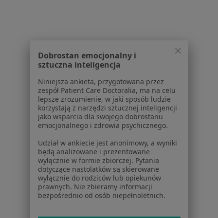
Więcej (14)
Więcej w kategorii: W pobliżu Wołomina
Schorzenia w Wołominie
Dobrostan emocjonalny i
Rwa kulszowa w Wołominie
sztuczna inteligencja
Stopa cukrzycowa w Wołominie
Niniejsza ankieta, przygotowana przez
zespół Patient Care Doctoralia, ma na celu
Wady serca w Wołominie
lepsze zrozumienie, w jaki sposób ludzie
korzystają z narzędzi sztucznej inteligencji
Zaburzenia rytmu serca w Wołominie
jako wsparcia dla swojego dobrostanu
emocjonalnego i zdrowia psychicznego.
Zapalenie oskrzeli w Wołominie
Udział w ankiecie jest anonimowy, a wyniki
Więcej (15)
będą analizowane i prezentowane
Więcej w kategorii: Schorzenia w Wołominie
wyłącznie w formie zbiorczej. Pytania
dotyczące nastolatków są skierowane
wyłącznie do rodziców lub opiekunów
prawnych. Nie zbieramy informacji
Nerwica Specjaliści W Wołominie
bezpośrednio od osób niepełnoletnich.