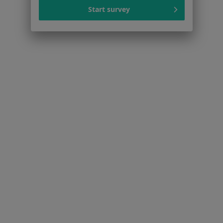
Start survey
Serwis
Regulamin
Polityka prywatności pacjentów
Polityka prywatności profesjonalistów
Polityka prywatności dla profesjonalistów, których
dane pozyskaliśmy samodzielnie
Polityka cookies
Jak działają wyniki wyszukiwania
Dostępność
O nas
Praca
Rekrutujemy!
Partnerzy
Centrum prasowe
Kontakt