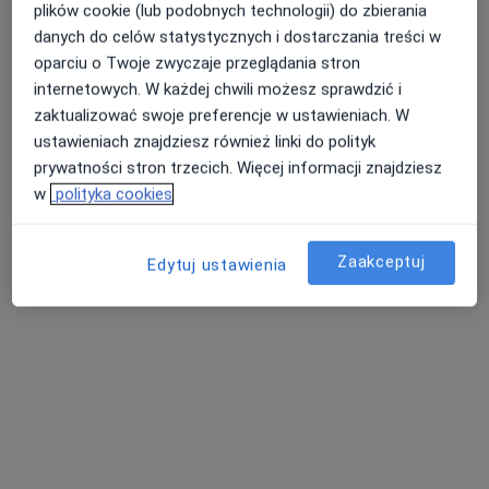
plików cookie (lub podobnych technologii) do zbierania
danych do celów statystycznych i dostarczania treści w
oparciu o Twoje zwyczaje przeglądania stron
internetowych. W każdej chwili możesz sprawdzić i
zaktualizować swoje preferencje w ustawieniach. W
ustawieniach znajdziesz również linki do polityk
prywatności stron trzecich. Więcej informacji znajdziesz
w
polityka cookies
mgr Piotr Makieła
·
Więcej
Psychoterapeuta, Psycholog
109 opinii
Zaakceptuj
Edytuj ustawienia
Stefana Batorego 6, Wołomin
•
Mapa
PM Psychoterapia Piotr Makieła
Konsultacja psychologiczna
200 zł
Specjalista nie oferuje umawiania online pod tym adresem.
Poproś o wizytę