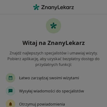
Me
Nerwica • Wołomin, mazowieckie
Filtry
• 1
Mapa
Nerwica specjaliści w Wołominie
Witaj na ZnanyLekarz
Jak działają wyniki wyszukiwania
Znajdź najlepszych specjalistów i umawiaj wizyty.
Pobierz aplikację, aby uzyskać bezpłatny dostęp do
Jakiego specjalisty szukasz?
przydatnych funkcji:
Psycholog
Psychoterapeuta
Seksuolog
Łatwo zarządzaj swoimi wizytami
Wysyłaj wiadomości do specjalistów
Otrzymuj powiadomienia