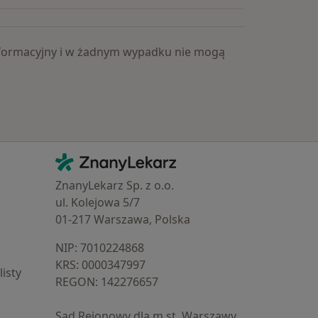
 informacyjny i w żadnym wypadku nie mogą
Kontakt
ZnanyLekarz - Strona główna
ZnanyLekarz Sp. z o.o.
ul. Kolejowa 5/7
01-217 Warszawa, Polska
NIP: ⁠7010224868
KRS: ⁠0000347997
isty
REGON: ⁠142276657
Sąd Rejonowy dla m.st. Warszawy