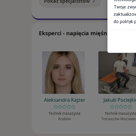
Pokaż specjalistów
Jak to dzia
Twoje zwyc
zaktualizo
do polityk 
Eksperci - napięcia mięśniowo-pow
Aleksandra Kajzer
Jakub Pociejki
Technik masażysta
Technik masażyst
Kraków
Tomaszów Mazowie