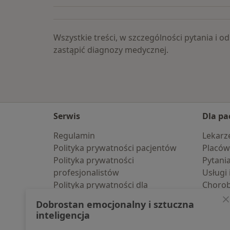
Wszystkie treści, w szczególności pytania i
zastąpić diagnozy medycznej.
Serwis
Dla pa
Regulamin
Lekarz
Polityka prywatności pacjentów
Placów
Polityka prywatności
Pytani
profesjonalistów
Usługi 
Polityka prywatności dla
Choro
profesjonalistów, których dane
Pomoc
Dobrostan emocjonalny i sztuczna
pozyskaliśmy samodzielnie
Aplika
inteligencja
Polityka cookies
Blog d