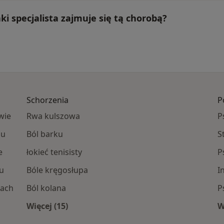
i specjalista zajmuje się tą chorobą?
Schorzenia
P
wie
Rwa kulszowa
P
iu
Ból barku
S
e
łokieć tenisisty
P
u
Bóle kręgosłupa
I
cach
Ból kolana
P
Więcej (15)
W
owo-powięziowe specjaliści
Więcej w kategorii: Schorzenia