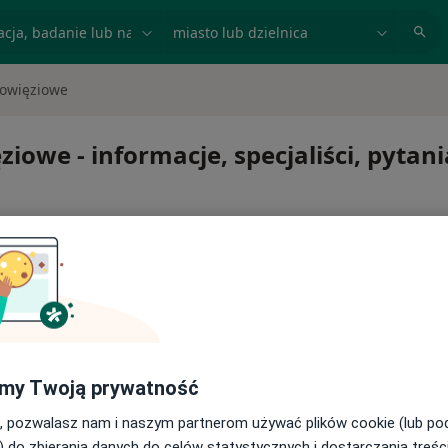
acja, badanie lub nazwisko
miasto lub dzielnica
Powięziowe
owe - informacje, specjaliści, pytani
ć lub kontynuować leczenie bez wychodzenia z domu. Jeśli
my Twoją prywatność
ytę w gabinecie.
, pozwalasz nam i naszym partnerom używać plików cookie (lub p
) do zbierania danych do celów statystycznych i dostarczania treśc