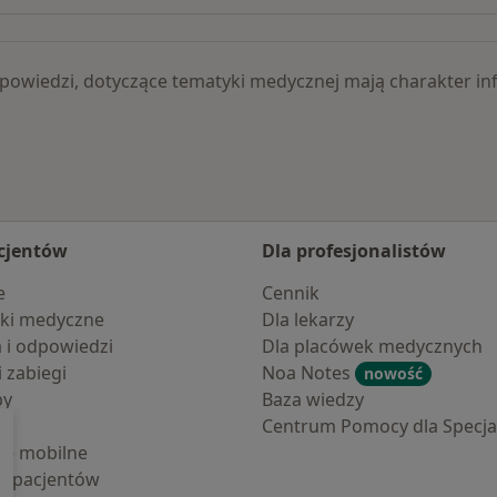
 odpowiedzi, dotyczące tematyki medycznej mają charakter
cjentów
Dla profesjonalistów
e
Cennik
ki medyczne
Dla lekarzy
a i odpowiedzi
Dla placówek medycznych
i zabiegi
Noa Notes
nowość
by
Baza wiedzy
Centrum Pomocy dla Specjal
cje mobilne
la pacjentów