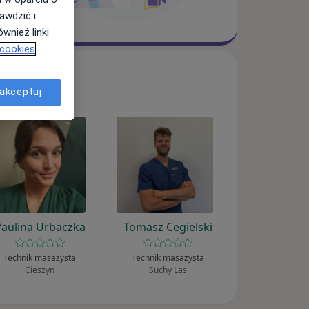
awdzić i
wnież linki
 cookies
akceptuj
Paulina Urbaczka
Tomasz Cegielski
Technik masażysta
Technik masażysta
Cieszyn
Suchy Las