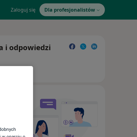
Zaloguj się
Dla profesjonalistów
a i odpowiedzi
odobnych
i w oparciu o