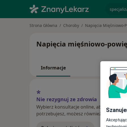
specjaliz
Strona Główna
Choroby
Napięcia Mięśniowo-
Napięcia mięśniowo-powięzi
Informacje
Nie rezygnuj ze zdrowia
Wybierz konsultacje online, aby rozpoczą
Szanuje
potrzebujesz, możesz również umówić wiz
Akceptując
technologii