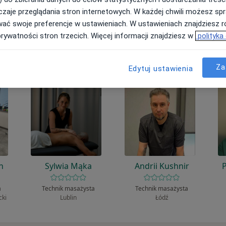
ła?
zaje przeglądania stron internetowych. W każdej chwili możesz spr
wać swoje preferencje w ustawieniach. W ustawieniach znajdziesz ró
prywatności stron trzecich. Więcej informacji znajdziesz w
polityka
ięziowe
Za
Edytuj ustawienia
n
Sylwia Mąka
Andrii Kushnir
a
Technik masażysta
Technik masażysta
cki
Lublin
Łódź