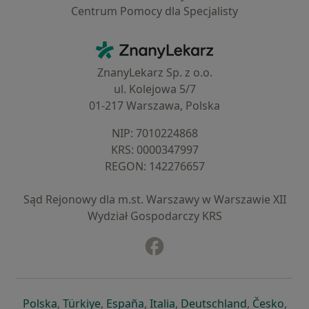
Centrum Pomocy dla Specjalisty
Kontakt
ZnanyLekarz - Strona główna
ZnanyLekarz Sp. z o.o.
ul. Kolejowa 5/7
01-217 Warszawa, Polska
NIP: ⁠7010224868
KRS: ⁠0000347997
REGON: ⁠142276657
Sąd Rejonowy dla m.st. Warszawy w Warszawie XII
Wydział Gospodarczy KRS
Facebook
otwiera się w nowej karcie
otwiera się w nowej karcie
otwiera się w nowej karcie
otwiera się w nowej karcie
otwiera się w nowej karci
otwiera się
otwi
Polska
,
Türkiye
,
España
,
Italia
,
Deutschland
,
Česko
,