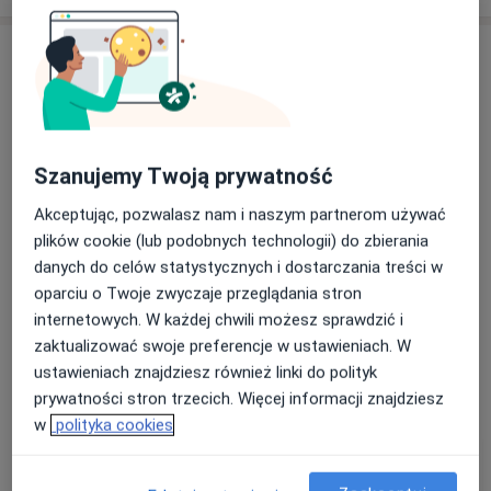
Szanujemy Twoją prywatność
Akceptując, pozwalasz nam i naszym partnerom używać
Bezpieczne płatności
plików cookie (lub podobnych technologii) do zbierania
OpenMed Centrum Medyczne
danych do celów statystycznych i dostarczania treści w
·
Więcej
Urologia, Ortopedia, Endokrynologia
oparciu o Twoje zwyczaje przeglądania stron
4751 opinii
internetowych. W każdej chwili możesz sprawdzić i
Medyczna 8 lok. 138 (ROKA), Parter, wejście od ul. Honorowych Dawców Krwi, Płock
•
Mapa
zaktualizować swoje preferencje w ustawieniach. W
ustawieniach znajdziesz również linki do polityk
Konsultacja psychologiczna
180 zł
prywatności stron trzecich. Więcej informacji znajdziesz
Pokaż więcej usług
w
polityka cookies