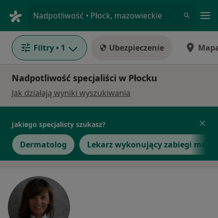
Me
Nadpotliwość • Płock, mazowieckie
Filtry
• 1
Ubezpieczenie
Map
Nadpotliwość specjaliści w Płocku
Jak działają wyniki wyszukiwania
Jakiego specjalisty szukasz?
Dermatolog
Lekarz wykonujący zabiegi medyc