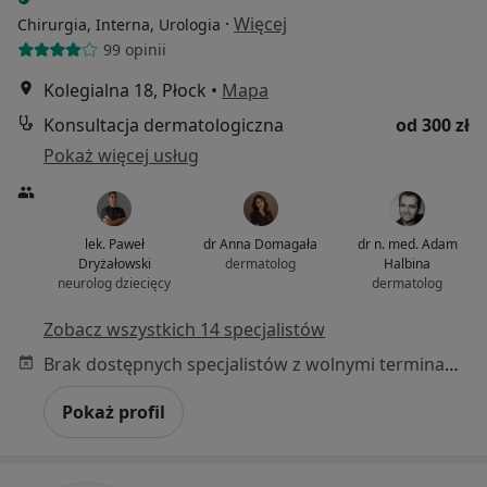
·
Więcej
Chirurgia, Interna, Urologia
99 opinii
Kolegialna 18, Płock
•
Mapa
Konsultacja dermatologiczna
od 300 zł
Pokaż więcej usług
lek. Paweł
dr Anna Domagała
dr n. med. Adam
Dryżałowski
dermatolog
Halbina
neurolog dziecięcy
dermatolog
Zobacz wszystkich 14 specjalistów
Brak dostępnych specjalistów z wolnymi terminami w tym centrum medycznym.
Pokaż profil