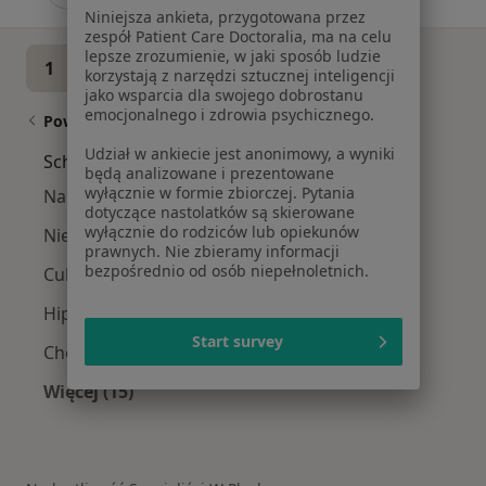
Niniejsza ankieta, przygotowana przez
zespół Patient Care Doctoralia, ma na celu
lepsze zrozumienie, w jaki sposób ludzie
1
2
korzystają z narzędzi sztucznej inteligencji
jako wsparcia dla swojego dobrostanu
emocjonalnego i zdrowia psychicznego.
Powiązane wyszukiwania
Udział w ankiecie jest anonimowy, a wyniki
Schorzenia w Płocku
będą analizowane i prezentowane
wyłącznie w formie zbiorczej. Pytania
Nadciśnienie tętnicze w Płocku
dotyczące nastolatków są skierowane
wyłącznie do rodziców lub opiekunów
Niewydolność serca w Płocku
prawnych. Nie zbieramy informacji
bezpośrednio od osób niepełnoletnich.
Cukrzyca w Płocku
Hipercholesterolemia w Płocku
Start survey
Choroba wieńcowa w Płocku
Więcej (15)
Więcej w kategorii: Schorzenia w Płocku