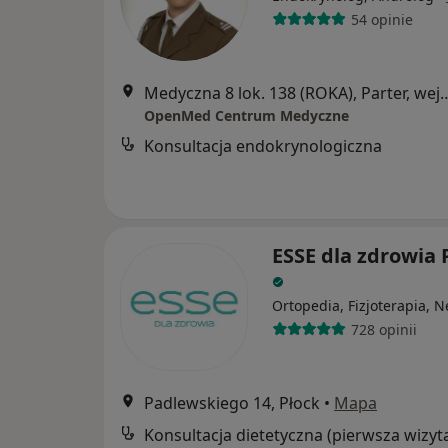
54 opinie
Medyczna 8 lok. 138 (ROKA), Parter, wejście od ul
OpenMed Centrum Medyczne
Konsultacja endokrynologiczna
ESSE dla zdrowia 
Ortopedia, Fizjoterapia, 
728 opinii
Padlewskiego 14, Płock
•
Mapa
Konsultacja dietetyczna (pierwsza wizyt