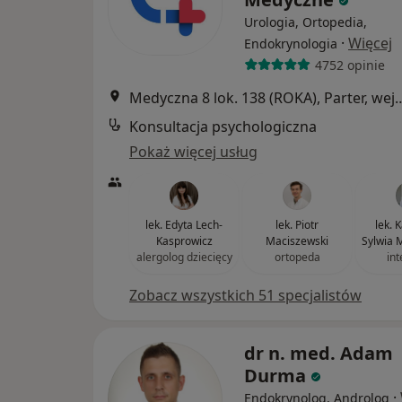
Urologia, Ortopedia,
·
Więcej
Endokrynologia
4752 opinie
Medyczna 8 lok. 138 (ROKA), Parter, wejście od ul
Konsultacja psychologiczna
Pokaż więcej usług
lek. Edyta Lech-
lek. Piotr
lek. 
Kasprowicz
Maciszewski
Sylwia 
alergolog dziecięcy
ortopeda
int
Zobacz wszystkich 51 specjalistów
dr n. med. Adam
Durma
·
Endokrynolog, Androlog