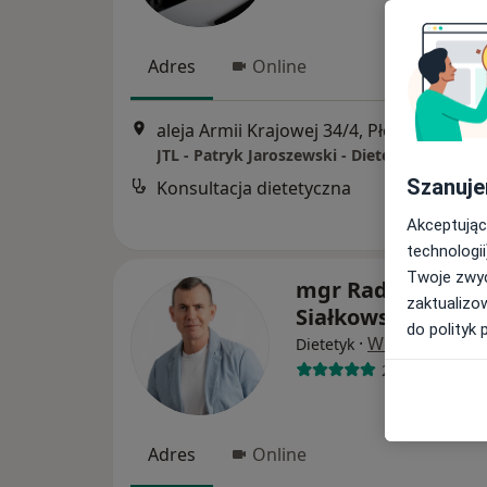
Adres
Online
aleja Armii Krajowej 34/4, Płock
•
Mapa
JTL - Patryk Jaroszewski - Dietetyk Płock
Szanuje
Konsultacja dietetyczna
Akceptując
technologii
Twoje zwyc
mgr Radosław
zaktualizo
Siałkowski
do polityk 
·
Więcej
Dietetyk
221 opinii
Adres
Online