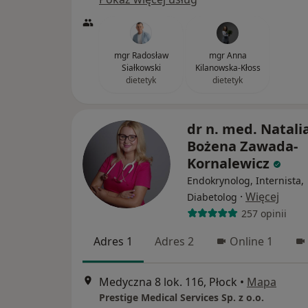
mgr Radosław
mgr Anna
Siałkowski
Kilanowska-Kłoss
dietetyk
dietetyk
dr n. med. Natali
Bożena Zawada-
Kornalewicz
Endokrynolog, Internista,
·
Więcej
Diabetolog
257 opinii
Adres 1
Adres 2
Online 1
Medyczna 8 lok. 116, Płock
•
Mapa
Prestige Medical Services Sp. z o.o.