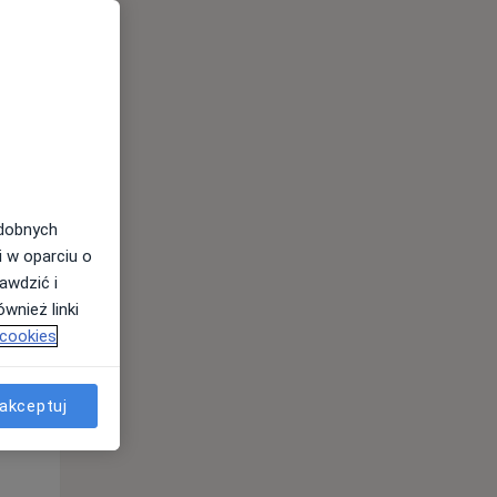
odobnych
i w oparciu o
awdzić i
Śr,
Czw,
Pt,
wnież linki
12 Sie
13 Sie
14 Sie
 cookies
akceptuj