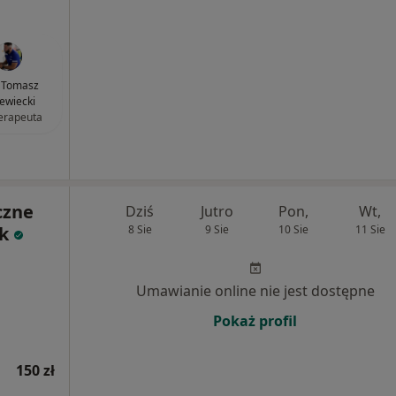
 Tomasz
ewiecki
terapeuta
czne
Dziś
Jutro
Pon,
Wt,
yk
8 Sie
9 Sie
10 Sie
11 Sie
Umawianie online nie jest dostępne
Pokaż profil
150 zł