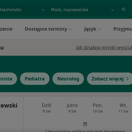
acja, badanie lub nazwisko
miasto lub dzielnica
zenie
Dostępne terminy
Język
Przyjmu
ku
Jak działają wyniki wysz
rnista
Pediatra
Neurolog
Zobacz więcej
zewski
Dziś
Jutro
Pon,
Wt,
8 Sie
9 Sie
10 Sie
11 Sie
Umawianie online nie jest dostępne