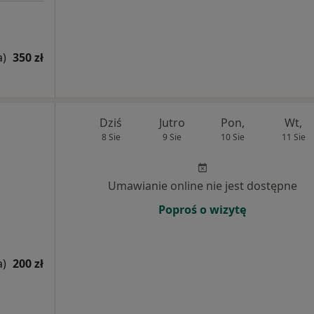
a)
350 zł
Dziś
Jutro
Pon,
Wt,
8 Sie
9 Sie
10 Sie
11 Sie
Umawianie online nie jest dostępne
Poproś o wizytę
a)
200 zł