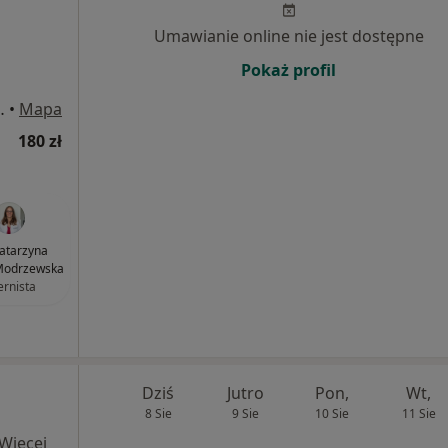
Umawianie online nie jest dostępne
Pokaż profil
. Honorowych Dawców Krwi, Płock
•
Mapa
180 zł
Katarzyna
Modrzewska
ernista
Dziś
Jutro
Pon,
Wt,
8 Sie
9 Sie
10 Sie
11 Sie
Więcej