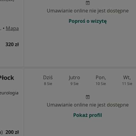
Umawianie online nie jest dostępne
Poproś o wizytę
. Honorowych Dawców Krwi, Płock
•
Mapa
320 zł
Płock
Dziś
Jutro
Pon,
Wt,
8 Sie
9 Sie
10 Sie
11 Sie
Neurologia
Umawianie online nie jest dostępne
Pokaż profil
a)
200 zł