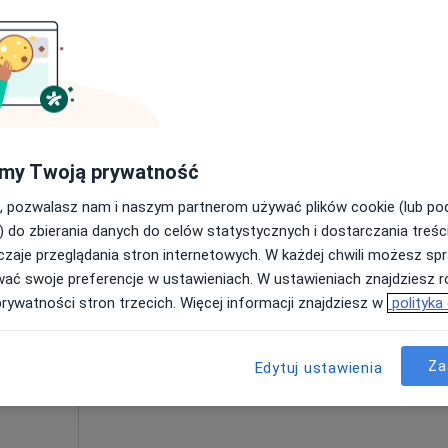
Poproś o wizytę
my Twoją prywatność
190 zł
, pozwalasz nam i naszym partnerom używać plików cookie (lub p
) do zbierania danych do celów statystycznych i dostarczania treśc
zaje przeglądania stron internetowych. W każdej chwili możesz spr
Dziś
Jutro
Pon,
Wt,
wać swoje preferencje w ustawieniach. W ustawieniach znajdziesz ró
8 Sie
9 Sie
10 Sie
11 Sie
prywatności stron trzecich. Więcej informacji znajdziesz w
polityka
Umawianie online nie jest dostępne
Za
Edytuj ustawienia
Poproś o wizytę