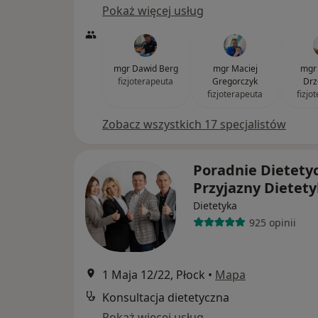
Pokaż więcej usług
mgr Dawid Berg
mgr Maciej
mgr
fizjoterapeuta
Gregorczyk
Drz
fizjoterapeuta
fizjo
Zobacz wszystkich 17 specjalistów
Poradnie Dietety
Przyjazny Dietet
Dietetyka
925 opinii
1 Maja 12/22, Płock
•
Mapa
Konsultacja dietetyczna
Pokaż więcej usług