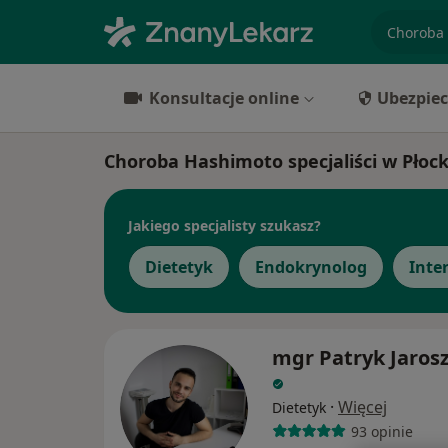
specjaliz
Konsultacje online
Ubezpiec
Choroba Hashimoto specjaliści w Płoc
Jakiego specjalisty szukasz?
Dietetyk
Endokrynolog
Inte
mgr Patryk Jaros
·
Więcej
Dietetyk
93 opinie