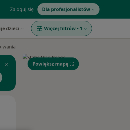
Zaloguj się
Dla profesjonalistów
je dzieci
Więcej filtrów
•
1
ukiwania
Powiększ mapę
Śr,
Czw,
Pt,
12 Sie
13 Sie
14 Sie