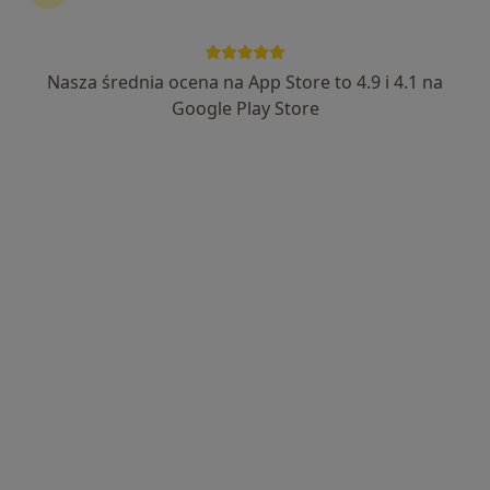
Nasza średnia ocena na App Store to 4.9 i 4.1 na
mgr Tomasz Kowalczyk
Google Play Store
·
Więcej
Fizjoterapeuta
348 opinii
Adres
Online
Adama Mickiewicza 10/lok 3, Płock
•
Mapa
FizjoWpunkt Tomasz Kowalczyk
Konsultacja fizjoterapeutyczna
200 zł
Specjalista nie oferuje umawiania online pod tym adresem.
Poproś o wizytę