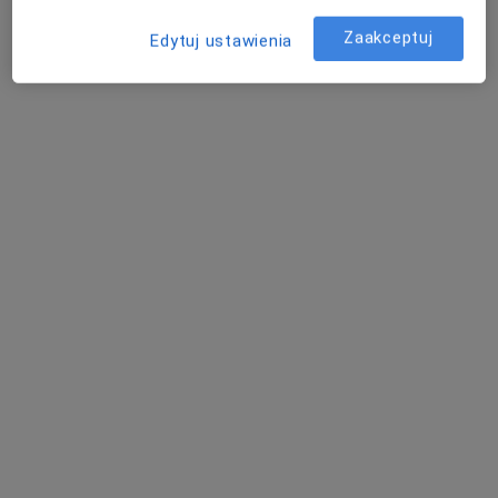
Zobacz wszystkich 51 specjalistów
Zaakceptuj
Edytuj ustawienia
Brak dostępnych specjalistów z wolnymi terminami w tym centrum medycznym.
Pokaż profil
mgr Szymon Kisielewski
·
Więcej
Fizjoterapeuta
67 opinii
Nowe Bronowo 26B, Płock
•
Mapa
Szymon Kisielewski Terapia Manualna