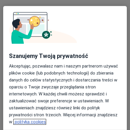
Bezpieczne płatności
OpenMed Centrum Medyczne
·
Więcej
Urologia, Ortopedia, Endokrynologia
Szanujemy Twoją prywatność
4749 opinii
Akceptując, pozwalasz nam i naszym partnerom używać
Medyczna 8 lok. 138 (ROKA), Parter, wejście od ul. Honorowych Dawców Krwi, Płock
•
Mapa
plików cookie (lub podobnych technologii) do zbierania
danych do celów statystycznych i dostarczania treści w
Konsultacja psychologiczna
180 zł
oparciu o Twoje zwyczaje przeglądania stron
Pokaż więcej usług
internetowych. W każdej chwili możesz sprawdzić i
zaktualizować swoje preferencje w ustawieniach. W
ustawieniach znajdziesz również linki do polityk
lek. Edyta Lech-
lek. Piotr
lek. Katarzyna Sylwia
prywatności stron trzecich. Więcej informacji znajdziesz
Kasprowicz
Maciszewski
Modrzewska
w
polityka cookies
alergolog dziecięcy
ortopeda
internista