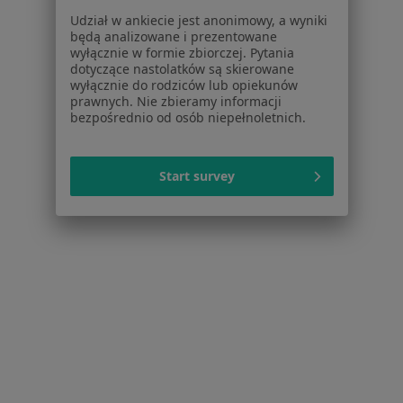
Udział w ankiecie jest anonimowy, a wyniki
będą analizowane i prezentowane
Serwis
wyłącznie w formie zbiorczej. Pytania
dotyczące nastolatków są skierowane
wyłącznie do rodziców lub opiekunów
Regulamin
prawnych. Nie zbieramy informacji
Polityka prywatności pacjentów
bezpośrednio od osób niepełnoletnich.
Polityka prywatności profesjonalistów
Polityka prywatności dla profesjonalistów, których
dane pozyskaliśmy samodzielnie
Start survey
Polityka cookies
Jak działają wyniki wyszukiwania
Dostępność
O nas
Praca
Rekrutujemy!
Partnerzy
Centrum prasowe
Kontakt
Dla pacjentów