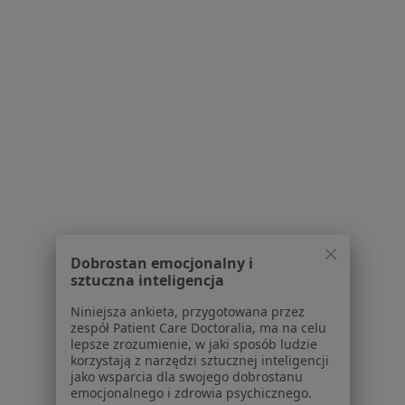
Ból w klatce piersiowej w Włocławku
Schorzenia w Płocku
Nadciśnienie tętnicze w Płocku
Niewydolność serca w Płocku
Cukrzyca w Płocku
Hipercholesterolemia w Płocku
Choroba wieńcowa w Płocku
Więcej (15)
Dobrostan emocjonalny i
Więcej w kategorii: Schorzenia w Płocku
sztuczna inteligencja
Niniejsza ankieta, przygotowana przez
zespół Patient Care Doctoralia, ma na celu
Ból W Klatce Piersiowej Specjaliści W Płocku
lepsze zrozumienie, w jaki sposób ludzie
korzystają z narzędzi sztucznej inteligencji
jako wsparcia dla swojego dobrostanu
emocjonalnego i zdrowia psychicznego.