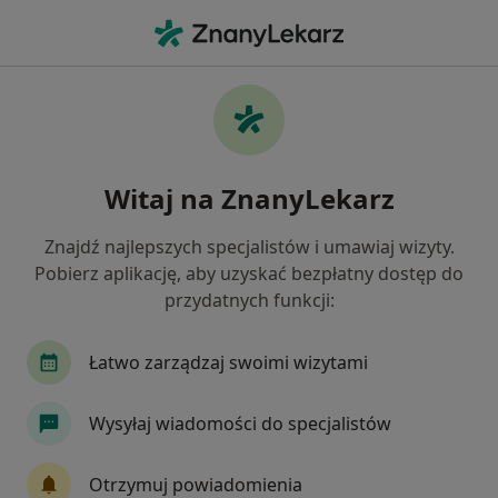
Me
Ból W Klatce Piersiowej • Płock, mazowieckie
Filtry
• 1
Mapa
Ból w klatce piersiowej specjaliści w Płocku
Witaj na ZnanyLekarz
Jak działają wyniki wyszukiwania
Znajdź najlepszych specjalistów i umawiaj wizyty.
Pobierz aplikację, aby uzyskać bezpłatny dostęp do
Jakiego specjalisty szukasz?
przydatnych funkcji:
Kardiolog
Internista
Fizjoterapeuta
Łatwo zarządzaj swoimi wizytami
Wysyłaj wiadomości do specjalistów
Otrzymuj powiadomienia