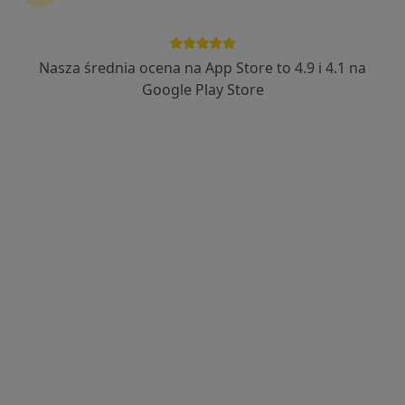
Nasza średnia ocena na App Store to 4.9 i 4.1 na
mgr Tomasz Kowalczyk
Google Play Store
·
Więcej
Fizjoterapeuta
348 opinii
Adres
Online
Adama Mickiewicza 10/lok 3, Płock
•
Mapa
FizjoWpunkt Tomasz Kowalczyk
Konsultacja fizjoterapeutyczna
200 zł
Specjalista nie oferuje umawiania online pod tym adresem.
Poproś o wizytę