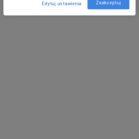
Zaakceptuj
Edytuj ustawienia
Poproś o wizytę
lek. Jerzy Koblowski
·
Więcej
Reumatolog
47 opinii
Adres
Online
Medyczna 8 lok. 138 (ROKA), Parter, wejście od ul. Honorowych Dawców Krwi, Płock
•
Mapa
OpenMed Centrum Medyczne