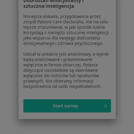
Dobrostan emocjonalny i
Osteoporoza w Włocławku
sztuczna inteligencja
Osteoporoza w Kutnie
Niniejsza ankieta, przygotowana przez
zespół Patient Care Doctoralia, ma na celu
Osteoporoza w Płońsku
lepsze zrozumienie, w jaki sposób ludzie
korzystają z narzędzi sztucznej inteligencji
Osteoporoza w Łowiczu
jako wsparcia dla swojego dobrostanu
emocjonalnego i zdrowia psychicznego.
Osteoporoza w Sochaczewie
Udział w ankiecie jest anonimowy, a wyniki
Schorzenia w Płocku
będą analizowane i prezentowane
wyłącznie w formie zbiorczej. Pytania
Nadciśnienie tętnicze w Płocku
dotyczące nastolatków są skierowane
wyłącznie do rodziców lub opiekunów
Niewydolność serca w Płocku
prawnych. Nie zbieramy informacji
bezpośrednio od osób niepełnoletnich.
Cukrzyca w Płocku
Hipercholesterolemia w Płocku
Start survey
Choroba wieńcowa w Płocku
Więcej (15)
Więcej w kategorii: Schorzenia w Płocku