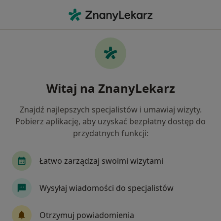
Me
Osteoporoza • Płock, mazowieckie
Filtry
• 1
Ubezpieczenie
Map
Osteoporoza specjaliści w Płocku
Witaj na ZnanyLekarz
Jak działają wyniki wyszukiwania
Znajdź najlepszych specjalistów i umawiaj wizyty.
Pobierz aplikację, aby uzyskać bezpłatny dostęp do
Jakiego specjalisty szukasz?
przydatnych funkcji:
Internista
Endokrynolog
Reumatolog
Łatwo zarządzaj swoimi wizytami
Wysyłaj wiadomości do specjalistów
Otrzymuj powiadomienia