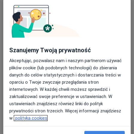
Szanujemy Twoją prywatność
dr n. med. Sylwia Elert-Kopeć
Akceptując, pozwalasz nam i naszym partnerom używać
·
Więcej
Reumatolog, Internista
plików cookie (lub podobnych technologii) do zbierania
60 opinii
danych do celów statystycznych i dostarczania treści w
oparciu o Twoje zwyczaje przeglądania stron
Adres
Online
internetowych. W każdej chwili możesz sprawdzić i
zaktualizować swoje preferencje w ustawieniach. W
Medyczna 8 lok. 138 (ROKA), Parter, wejście od ul. Honorowych Dawców Krwi, Płock
•
Mapa
ustawieniach znajdziesz również linki do polityk
OpenMed Centrum Medyczne
prywatności stron trzecich. Więcej informacji znajdziesz
Konsultacja internistyczna
320 zł
w
polityka cookies
Specjalista nie oferuje umawiania online pod tym adresem.