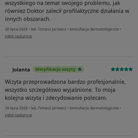
wszystkiego na temat swojego problemu, jak
również Doktor zalecił profilaktyczne działania w
innych obszarach.
28 lipca 2026
•
lek. Tomasz Jarowicz
•
konsultacja dermatologiczna
•
w opinii użytkownika mk
zgłoś nadużycie
Jolanta
Weryfikacja wizyty
J
Wizyta przeprowadzona bardzo profesjonalnie,
wszystko szczegółowo wyjaśnione. To moja
kolejna wizyta i zdecydowanie polecam.
28 lipca 2026
•
lek. Tomasz Jarowicz
•
konsultacja dermatologiczna
•
w opinii użytkownika Jolanta
zgłoś nadużycie