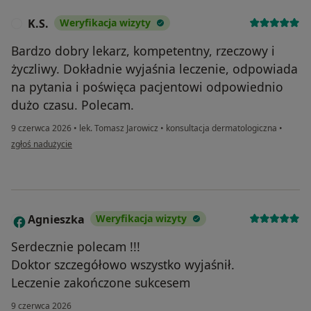
K.S.
Weryfikacja wizyty
K
Bardzo dobry lekarz, kompetentny, rzeczowy i
życzliwy. Dokładnie wyjaśnia leczenie, odpowiada
na pytania i poświęca pacjentowi odpowiednio
dużo czasu. Polecam.
9 czerwca 2026
•
lek. Tomasz Jarowicz
•
konsultacja dermatologiczna
•
w opinii użytkownika K.S.
zgłoś nadużycie
Agnieszka
Weryfikacja wizyty
A
Serdecznie polecam !!!
Doktor szczegółowo wszystko wyjaśnił.
Leczenie zakończone sukcesem
9 czerwca 2026