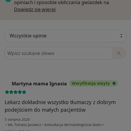
opiniach i sposobie obliczania gwiazdek na
Dowiedz się więcej o opiniach
Dowiedz się więcej
Szukaj w opiniach
Martyna mama Ignasia
Weryfikacja wizyty
M
Lekarz dokładnie wszystko tłumaczy z dobrym
podejściem do małych pacjentów
5 sierpnia 2026
•
lek. Tomasz Jarowicz
•
Konsultacja dermatologiczna dzieci
•
w opinii użytkownika Martyna mama Ignasia