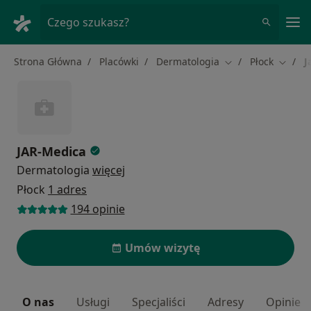
Me
Czego szukasz?
Strona Główna
Placówki
Dermatologia
Płock
J
Zmień miasto
Zmień 
JAR-Medica
Dermatologia
więcej
Płock
1 adres
194 opinie
Umów wizytę
O nas
Usługi
Specjaliści
Adresy
Opinie