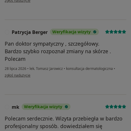
zgłoś nadużycie
Patrycja Berger
Weryfikacja wizyty
P
Pan doktor sympatyczny , szczegółowy.
Bardzo szybko rozpoznał zmiany na skórze .
Polecam
28 lipca 2026
•
lek. Tomasz Jarowicz
•
konsultacja dermatologiczna
•
w opinii użytkownika Patrycja Berger
zgłoś nadużycie
mk
Weryfikacja wizyty
M
Polecam serdecznie. Wizyta przebiegła w bardzo
profesjonalny sposób. dowiedziałem się