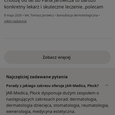
Chodzę od lat do Pana Jarowicza to bardzo
konkretny lekarz i skuteczne leczenie..polecam
8 maja 2026
•
lek. Tomasz Jarowicz
•
konsultacja dermatologiczna
•
w opinii użytkownika Joanna
zgłoś nadużycie
Zobacz więcej
Najczęściej zadawane pytania
Porady z jakiego zakresu oferuje JAR-Medica, Płock?
JAR-Medica, Płock dysponuje dużym zespołem o
następujących zakresach porad: dermatologia,
dermatologia dziecięca, stomatologia, reumatologia,
wenerologia, medycyna estetyczna.