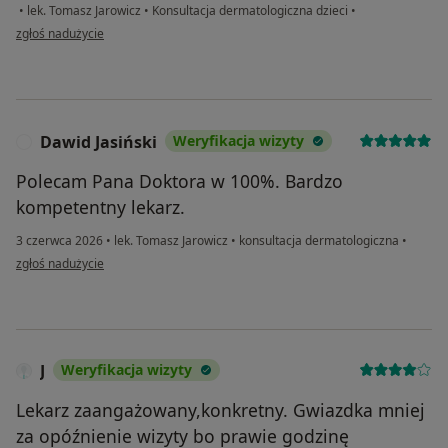
•
lek. Tomasz Jarowicz
•
Konsultacja dermatologiczna dzieci
•
w opinii użytkownika Agnieszka
zgłoś nadużycie
Dawid Jasiński
Weryfikacja wizyty
D
Polecam Pana Doktora w 100%. Bardzo
kompetentny lekarz.
3 czerwca 2026
•
lek. Tomasz Jarowicz
•
konsultacja dermatologiczna
•
w opinii użytkownika Dawid Jasiński
zgłoś nadużycie
J
Weryfikacja wizyty
Lekarz zaangażowany,konkretny. Gwiazdka mniej
za opóźnienie wizyty bo prawie godzinę