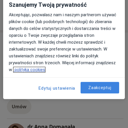
Szanujemy Twoją prywatność
Akceptując, pozwalasz nam i naszym partnerom używać
plików cookie (lub podobnych technologii) do zbierania
W jaki sposób ustalane są ceny?
danych do celów statystycznych i dostarczania treści w
oparciu o Twoje zwyczaje przeglądania stron
Specjaliści
internetowych. W każdej chwili możesz sprawdzić i
zaktualizować swoje preferencje w ustawieniach. W
Wszystkie
ustawieniach znajdziesz również linki do polityk
prywatności stron trzecich. Więcej informacji znajdziesz
w
polityka cookies
lek. Tomasz Jarowicz
Popularny
Dermatolog, Wenerolog, Dermatolog dziecięcy
Zaakceptuj
Edytuj ustawienia
413 opinii
Umów
dr Anna Domagała