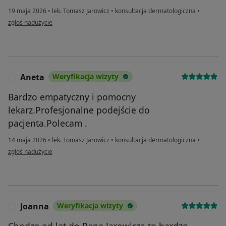
19 maja 2026
•
lek. Tomasz Jarowicz
•
konsultacja dermatologiczna
•
w opinii użytkownika J
zgłoś nadużycie
Aneta
Weryfikacja wizyty
A
Bardzo empatyczny i pomocny
lekarz.Profesjonalne podejście do
pacjenta.Polecam .
14 maja 2026
•
lek. Tomasz Jarowicz
•
konsultacja dermatologiczna
•
w opinii użytkownika Aneta
zgłoś nadużycie
Joanna
Weryfikacja wizyty
J