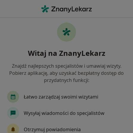
Me
Nadmiar Tkanki Tłuszczowej • Nowy Sącz, małopolskie
Filtry
• 1
Mapa
Nadmiar tkanki tłuszczowej specjaliści w
Witaj na ZnanyLekarz
Nowym Sączu
Jak działają wyniki wyszukiwania
Znajdź najlepszych specjalistów i umawiaj wizyty.
Pobierz aplikację, aby uzyskać bezpłatny dostęp do
przydatnych funkcji:
Jakiego specjalisty szukasz?
Lekarz wykonujący zabiegi medycyny estetycznej
Łatwo zarządzaj swoimi wizytami
Wysyłaj wiadomości do specjalistów
Otrzymuj powiadomienia