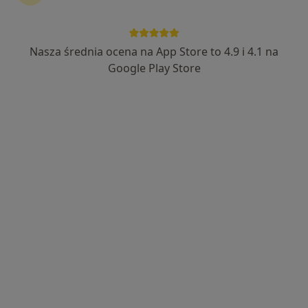
Nasza średnia ocena na App Store to 4.9 i 4.1 na
Google Play Store
Bezpieczne płatności
lek. Małgorzata Fedko
·
Więcej
Lekarz rodzinny
196 opinii
Adres
Online
Al. Stefana Batorego 81k, Nowy Sącz
•
Mapa
Gabinet lek. Małgorzata Fedko
Konsultacja lekarza rodzinnego
200 zł
Specjalista nie oferuje umawiania online pod tym adresem.
Poproś o wizytę