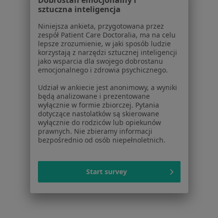
sztuczna inteligencja
1
2
Niniejsza ankieta, przygotowana przez
zespół Patient Care Doctoralia, ma na celu
Powiązane wyszukiwania
lepsze zrozumienie, w jaki sposób ludzie
korzystają z narzędzi sztucznej inteligencji
W pobliżu Nowego Sącza
jako wsparcia dla swojego dobrostanu
emocjonalnego i zdrowia psychicznego.
Nadmiar tkanki tłuszczowej w Nowym Wiśniczu
Udział w ankiecie jest anonimowy, a wyniki
Nadmiar tkanki tłuszczowej w Porębie Wielkiej
będą analizowane i prezentowane
wyłącznie w formie zbiorczej. Pytania
Nadmiar tkanki tłuszczowej w
dotyczące nastolatków są skierowane
wyłącznie do rodziców lub opiekunów
prawnych. Nie zbieramy informacji
Schorzenia w Nowym Sączu
bezpośrednio od osób niepełnoletnich.
Nadciśnienie tętnicze w Nowym Sączu
Cukrzyca w Nowym Sączu
Start survey
Niewydolność serca w Nowym Sączu
Alergie skórne w Nowym Sączu
Cukrzyca ciążowa w Nowym Sączu