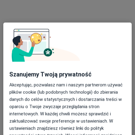
Poproś o wizytę
Bezpieczne płatności
Szanujemy Twoją prywatność
dr n. med. Maciej Kuśmider
Akceptując, pozwalasz nam i naszym partnerom używać
·
Więcej
Lekarz rodzinny, Dietetyk
plików cookie (lub podobnych technologii) do zbierania
84 opinie
danych do celów statystycznych i dostarczania treści w
oparciu o Twoje zwyczaje przeglądania stron
Adres
Online
internetowych. W każdej chwili możesz sprawdzić i
zaktualizować swoje preferencje w ustawieniach. W
Żółkiewskiego 10, Nowy Sącz
•
Mapa
ustawieniach znajdziesz również linki do polityk
Specjalistyczne Centrum Medyczne Novo-Med