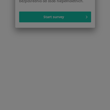
bezpośrednio od osób niepełnoletnich.
Jak działają wyniki wyszukiwania
Dostępność
O nas
Start survey
Praca
Rekrutujemy!
Partnerzy
Centrum prasowe
Kontakt
Dla pacjentów
Lekarze
Placówki medyczne
Pytania i odpowiedzi
Usługi i zabiegi
Choroby
Pomoc
Aplikacje mobilne
Blog dla pacjentów
Dla profesjonalistów