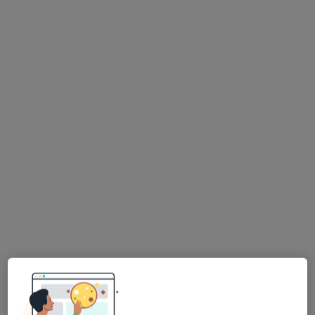
Bezpieczne płatności
mgr Olga Tytko
·
Więcej
Psycholog
1 opinia
Adres 1
Adres 2
Online 1
Online 2
Św. Wojciecha 119, Radzionków
•
Mapa
Centrum Medyczne HugCare
Konsultacja psychologiczna
200 zł