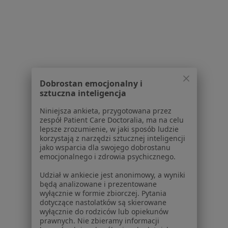
Choroby serca w Tarnowskich Górach
Więcej (15)
Więcej w kategorii: Schorzenia w Tarnowskic
Zaburzenia Pamięci Specjaliści W Tarnowskich Górach
Dobrostan emocjonalny i
sztuczna inteligencja
Niniejsza ankieta, przygotowana przez
zespół Patient Care Doctoralia, ma na celu
lepsze zrozumienie, w jaki sposób ludzie
korzystają z narzędzi sztucznej inteligencji
Serwis
jako wsparcia dla swojego dobrostanu
emocjonalnego i zdrowia psychicznego.
Regulamin
Polityka prywatności pacjentów
Udział w ankiecie jest anonimowy, a wyniki
będą analizowane i prezentowane
Polityka prywatności profesjonalistów
wyłącznie w formie zbiorczej. Pytania
Polityka prywatności dla profesjonalistów, których
dotyczące nastolatków są skierowane
dane pozyskaliśmy samodzielnie
wyłącznie do rodziców lub opiekunów
prawnych. Nie zbieramy informacji
Polityka cookies