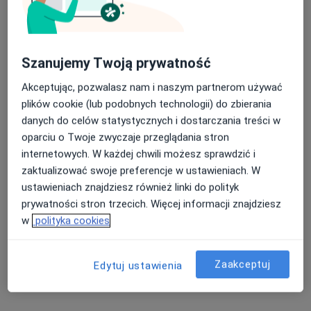
Specjalista nie oferuje umawiania online pod tym adresem.
Poproś o wizytę
Szanujemy Twoją prywatność
Akceptując, pozwalasz nam i naszym partnerom używać
plików cookie (lub podobnych technologii) do zbierania
danych do celów statystycznych i dostarczania treści w
oparciu o Twoje zwyczaje przeglądania stron
internetowych. W każdej chwili możesz sprawdzić i
zaktualizować swoje preferencje w ustawieniach. W
ustawieniach znajdziesz również linki do polityk
Bezpieczne płatności
prywatności stron trzecich. Więcej informacji znajdziesz
lek. Marcin Wojciechowski
w
polityka cookies
·
Więcej
Psychiatra
54 opinie
Zaakceptuj
Edytuj ustawienia
Piastowska 4, Tarnowskie Góry
•
Mapa
Caalm Clinic
Konsultacja psychiatryczna (kolejna wizyta)
280 zł