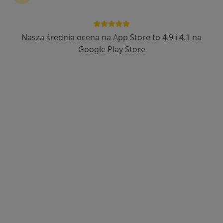
Nasza średnia ocena na App Store to 4.9 i 4.1 na
Google Play Store
Bezpieczne płatności
mgr Piotr Jarawka
·
Więcej
Psycholog
9 opinii
Adres
Online
Piastowska 11, Tarnowskie Góry
•
Mapa
Centrum Medyczne HugCare
Konsultacja psychologiczna
200 zł
Specjalista nie oferuje umawiania online pod tym adresem.
Poproś o wizytę