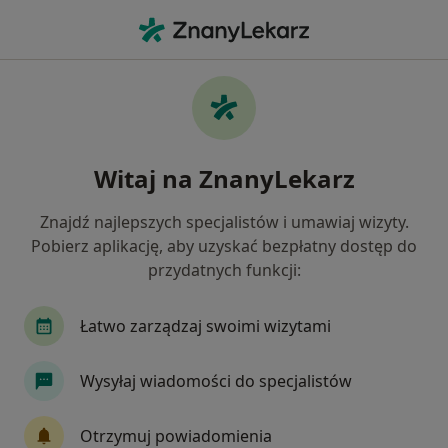
Me
Zaburzenia Pamięci • Tarnowskie Góry, śląskie
Filtry
• 1
Ubezpieczenie
Map
Zaburzenia pamięci specjaliści w
Witaj na ZnanyLekarz
Tarnowskich Górach
Jak działają wyniki wyszukiwania
Znajdź najlepszych specjalistów i umawiaj wizyty.
Pobierz aplikację, aby uzyskać bezpłatny dostęp do
przydatnych funkcji:
Jakiego specjalisty szukasz?
Psycholog
Psychiatra
Fizjoterapeuta
Łatwo zarządzaj swoimi wizytami
Wysyłaj wiadomości do specjalistów
Otrzymuj powiadomienia