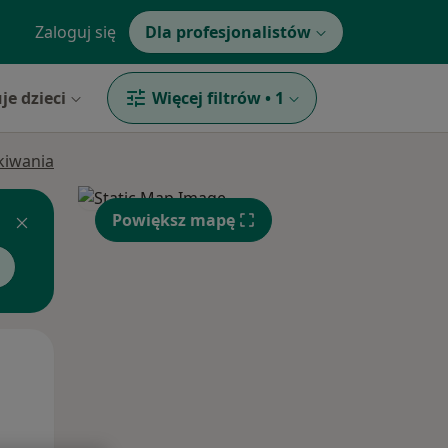
Zaloguj się
Dla profesjonalistów
je dzieci
Więcej filtrów
•
1
ukiwania
Powiększ mapę
Śr,
Czw,
Pt,
12 Sie
13 Sie
14 Sie