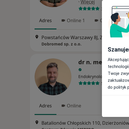
·
Więcej
38 opinii
Adres
Online 1
Online 2
Powstańców Warszawy 8J, Ząbkowice Śląskie
Dobromed sp. z o.o.
Szanuje
Akceptując
dr n. med. Michał
technologii
Twoje zwyc
·
Więcej
Endokrynolog
zaktualizo
59 opinii
do polityk 
Adres
Online
Batalionów Chłopskich 110, Dzierżonió