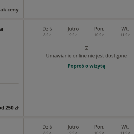
rak ceny
na
Dziś
Jutro
Pon,
Wt,
8 Sie
9 Sie
10 Sie
11 Sie
Umawianie online nie jest dostępne
Poproś o wizytę
od 250 zł
Dziś
Jutro
Pon,
Wt,
8 Sie
9 Sie
10 Sie
11 Sie