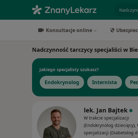
specjaliz
Konsultacje online
Ubezpiec
Nadczynność tarczycy specjaliści w Bi
Jakiego specjalisty szukasz?
Endokrynolog
Internista
Ped
lek. Jan Bajtek
W trakcie specjalizacji
(Endokrynolog dziecięcy), 
specjalizacji (Diabetolog d