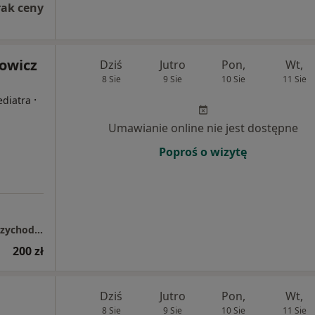
rak ceny
nowicz
Dziś
Jutro
Pon,
Wt,
8 Sie
9 Sie
10 Sie
11 Sie
·
ediatra
Umawianie online nie jest dostępne
Poproś o wizytę
Poradnia Endokrynologii Dziecięcej NZOZ Przychodnia Rodzinna
200 zł
Dziś
Jutro
Pon,
Wt,
8 Sie
9 Sie
10 Sie
11 Sie