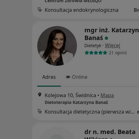
Centrum Zdrowia MEDIQO
Konsultacja endokrynologiczna
B
mgr inż. Katarzy
Banaś
·
Więcej
Dietetyk
21 opinii
Adres
Online
Kolejowa 10, Świdnica
•
Mapa
Dietoterapia Katarzyna Banaś
Konsultacja dietetyczna (pierwsza wizyta)
dr n. med. Beata