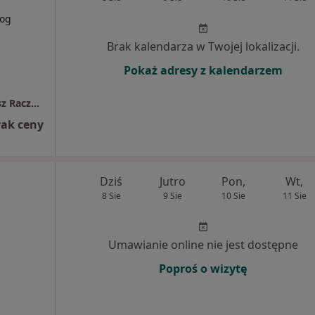
log
Brak kalendarza w Twojej lokalizacji.
Pokaż adresy z kalendarzem
Raczyńscy Halina Szymiec-Raczyńska Mariusz Raczyński Prywatna Specjalistyczna Przychodnia Lekarsko-Stomatologiczna
rak ceny
Dziś
Jutro
Pon,
Wt,
8 Sie
9 Sie
10 Sie
11 Sie
Umawianie online nie jest dostępne
Poproś o wizytę