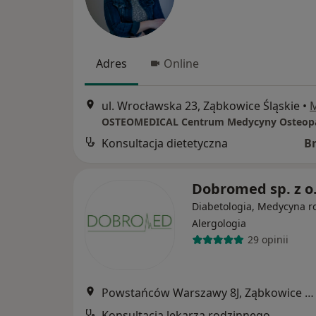
Adres
Online
ul. Wrocławska 23, Ząbkowice Śląskie
•
Konsultacja dietetyczna
B
Dobromed sp. z o
Diabetologia, Medycyna r
Alergologia
29 opinii
Powstańców Warszawy 8J, Ząbkowice Śląskie
Konsultacja lekarza rodzinnego