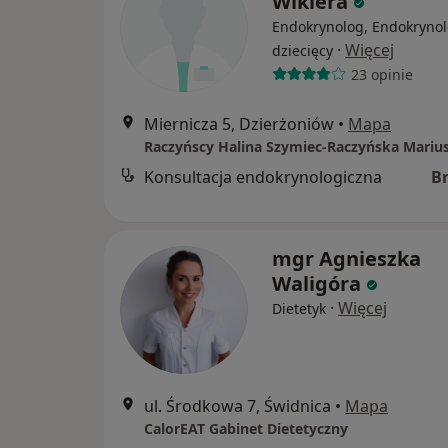
Wikiera
Endokrynolog, Endokryno
·
Więcej
dziecięcy
23 opinie
Miernicza 5, Dzierżoniów
•
Mapa
Konsultacja endokrynologiczna
B
mgr Agnieszka
Waligóra
·
Więcej
Dietetyk
ul. Środkowa 7, Świdnica
•
Mapa
CalorEAT Gabinet Dietetyczny