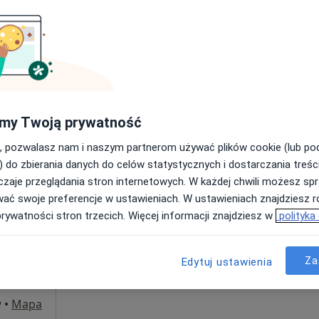
Pokaż adresy z kalendarzem
•
Mapa
my Twoją prywatność
, pozwalasz nam i naszym partnerom używać plików cookie (lub p
 Miner
Dziś
Jutro
Pon,
Wt,
) do zbierania danych do celów statystycznych i dostarczania treśc
8 Sie
9 Sie
10 Sie
11 Sie
zaje przeglądania stron internetowych. W każdej chwili możesz spr
wać swoje preferencje w ustawieniach. W ustawieniach znajdziesz ró
prywatności stron trzecich. Więcej informacji znajdziesz w
polityka
Brak kalendarza w Twojej lokalizacji.
Pokaż adresy z kalendarzem
Za
Edytuj ustawienia
w
•
Mapa