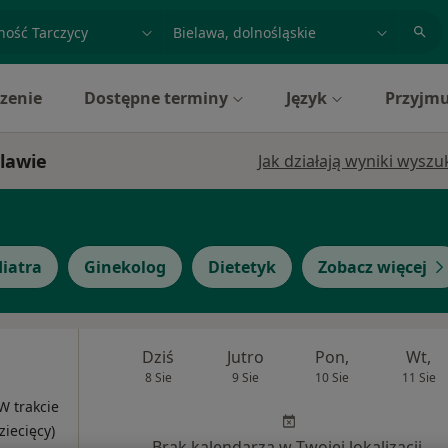
acja, badanie lub nazwisko
miasto lub dzielnica
zenie
Dostępne terminy
Język
Przyjmu
elawie
Jak działają wyniki wysz
iatra
Ginekolog
Dietetyk
Zobacz więcej
Dziś
Jutro
Pon,
Wt,
8 Sie
9 Sie
10 Sie
11 Sie
W trakcie
ziecięcy)
Brak kalendarza w Twojej lokalizacji.