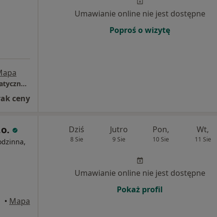
Umawianie online nie jest dostępne
Poproś o wizytę
Mapa
OSTEOMEDICAL Centrum Medycyny Osteopatycznej I Zdrowego Żywienia
rak ceny
.o.
Dziś
Jutro
Pon,
Wt,
8 Sie
9 Sie
10 Sie
11 Sie
odzinna,
Umawianie online nie jest dostępne
Pokaż profil
•
Mapa