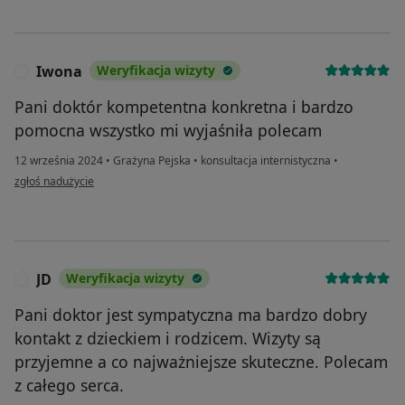
Iwona
Weryfikacja wizyty
I
Pani doktór kompetentna konkretna i bardzo
pomocna wszystko mi wyjaśniła polecam
12 września 2024
•
Grażyna Pejska
•
konsultacja internistyczna
•
w opinii użytkownika Iwona
zgłoś nadużycie
JD
Weryfikacja wizyty
J
Pani doktor jest sympatyczna ma bardzo dobry
kontakt z dzieckiem i rodzicem. Wizyty są
przyjemne a co najważniejsze skuteczne. Polecam
z całego serca.