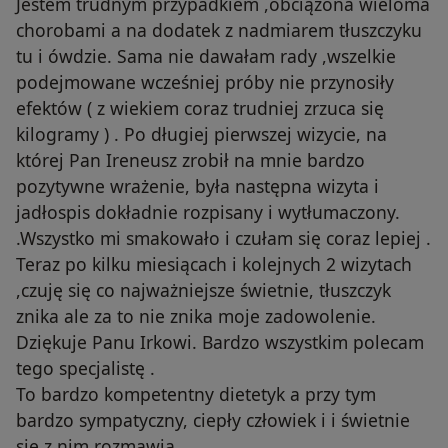
Jestem trudnym przypadkiem ,obciążona wieloma
chorobami a na dodatek z nadmiarem tłuszczyku
tu i ówdzie. Sama nie dawałam rady ,wszelkie
podejmowane wcześniej próby nie przynosiły
efektów ( z wiekiem coraz trudniej zrzuca się
kilogramy ) . Po długiej pierwszej wizycie, na
której Pan Ireneusz zrobił na mnie bardzo
pozytywne wrażenie, była następna wizyta i
jadłospis dokładnie rozpisany i wytłumaczony.
.Wszystko mi smakowało i czułam się coraz lepiej .
Teraz po kilku miesiącach i kolejnych 2 wizytach
,czuję się co najważniejsze świetnie, tłuszczyk
znika ale za to nie znika moje zadowolenie.
Dziękuje Panu Irkowi. Bardzo wszystkim polecam
tego specjalistę .
To bardzo kompetentny dietetyk a przy tym
bardzo sympatyczny, ciepły człowiek i i świetnie
się z nim rozmawia .