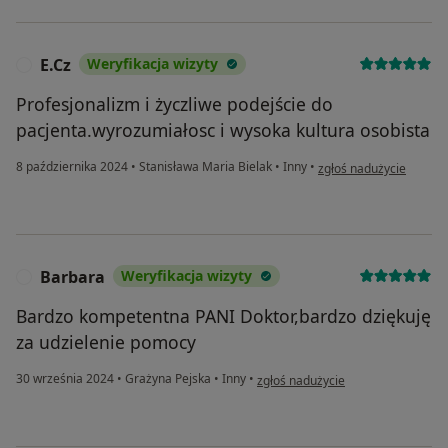
E.Cz
Weryfikacja wizyty
E
Profesjonalizm i życzliwe podejście do
pacjenta.wyrozumiałosc i wysoka kultura osobista
w opinii użytkownika E.
8 października 2024
•
Stanisława Maria Bielak
•
Inny
•
zgłoś nadużycie
Barbara
Weryfikacja wizyty
B
Bardzo kompetentna PANI Doktor,bardzo dziękuję
za udzielenie pomocy
w opinii użytkownika Barbara
30 września 2024
•
Grażyna Pejska
•
Inny
•
zgłoś nadużycie