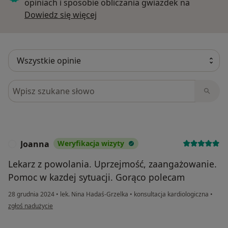
opiniach i sposobie obliczania gwiazdek na
Dowiedz się więcej o opiniach
Dowiedz się więcej
Szukaj w opiniach
Joanna
Weryfikacja wizyty
J
Lekarz z powolania. Uprzejmość, zaangażowanie.
Pomoc w kazdej sytuacji. Gorąco polecam
28 grudnia 2024
•
lek. Nina Hadaś-Grzelka
•
konsultacja kardiologiczna
•
w opinii użytkownika Joanna
zgłoś nadużycie