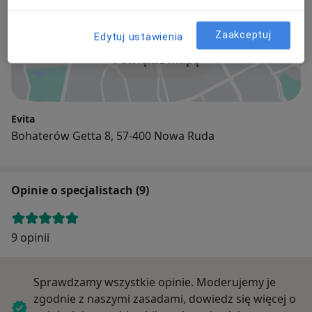
Zaakceptuj
Edytuj ustawienia
Powiększ mapę
Evita
Bohaterów Getta 8, 57-400 Nowa Ruda
Opinie o specjalistach (9)
9 opinii
Sprawdzamy wszystkie opinie. Moderujemy je
zgodnie z naszymi zasadami, dowiedz się więcej o