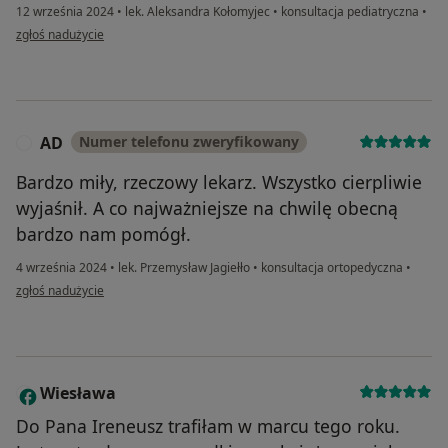
12 września 2024
•
lek. Aleksandra Kołomyjec
•
konsultacja pediatryczna
•
w opinii użytkownika JD
zgłoś nadużycie
AD
Numer telefonu zweryfikowany
A
Bardzo miły, rzeczowy lekarz. Wszystko cierpliwie
wyjaśnił. A co najważniejsze na chwilę obecną
bardzo nam pomógł.
4 września 2024
•
lek. Przemysław Jagiełło
•
konsultacja ortopedyczna
•
w opinii użytkownika AD
zgłoś nadużycie
Wiesława
W
Do Pana Ireneusz trafiłam w marcu tego roku.