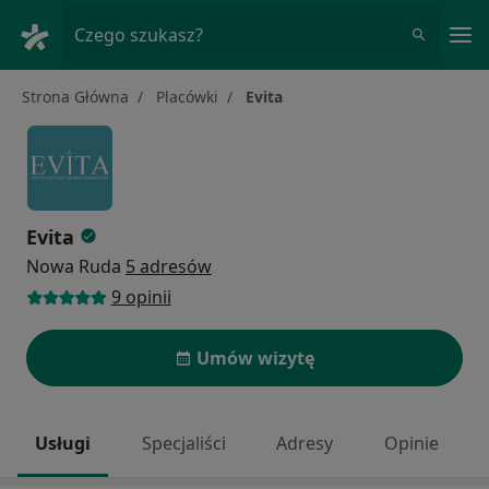
Me
Czego szukasz?
Strona Główna
Placówki
Evita
Evita
Nowa Ruda
5 adresów
9 opinii
Umów wizytę
Usługi
Specjaliści
Adresy
Opinie