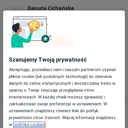
Danuta Cichańska
Chirurg
1 opinia
Krzysztof Adam Borkowski
Chirurg, Urolog
Szanujemy Twoją prywatność
Akceptując, pozwalasz nam i naszym partnerom używać
lek. Bartosz Oleksiuk
plików cookie (lub podobnych technologii) do zbierania
Chirurg
danych do celów statystycznych i dostarczania treści w
oparciu o Twoje zwyczaje przeglądania stron
internetowych. W każdej chwili możesz sprawdzić i
zaktualizować swoje preferencje w ustawieniach. W
Adresy (5)
ustawieniach znajdziesz również linki do polityk
prywatności stron trzecich. Więcej informacji znajdziesz
Adres 1
Adres 2
Adres 3
Adres 4
Adres 5
w
polityka cookies