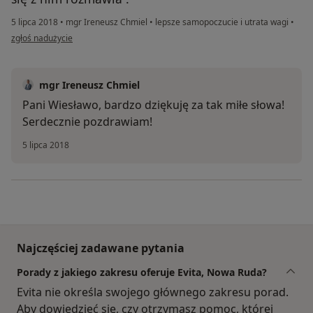
5 lipca 2018
•
mgr Ireneusz Chmiel
•
lepsze samopoczucie i utrata wagi
•
w opinii użytkownika Wiesława
zgłoś nadużycie
mgr Ireneusz Chmiel
Pani Wiesławo, bardzo dziękuję za tak miłe słowa!
Serdecznie pozdrawiam!
5 lipca 2018
Najczęściej zadawane pytania
Porady z jakiego zakresu oferuje Evita, Nowa Ruda?
Evita nie określa swojego głównego zakresu porad.
Aby dowiedzieć się, czy otrzymasz pomoc, której