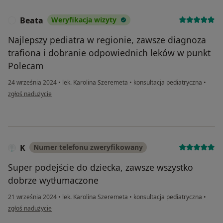
Beata
Weryfikacja wizyty
B
Najlepszy pediatra w regionie, zawsze diagnoza
trafiona i dobranie odpowiednich leków w punkt
Polecam
24 września 2024
•
lek. Karolina Szeremeta
•
konsultacja pediatryczna
•
w opinii użytkownika Beata
zgłoś nadużycie
K
Numer telefonu zweryfikowany
Super podejście do dziecka, zawsze wszystko
dobrze wytłumaczone
21 września 2024
•
lek. Karolina Szeremeta
•
konsultacja pediatryczna
•
w opinii użytkownika K
zgłoś nadużycie