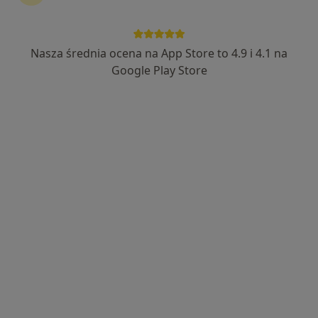
Nasza średnia ocena na App Store to 4.9 i 4.1 na
Skupienie na pacjencie
Google Play Store
lek. Anna Jopp
·
Więcej
Ginekolog
401 opinii
Ajdukiewicza 4, Poznań
•
Mapa
Gabinet Ginekologiczny Anna Jopp
Konsultacja ginekologiczna
180 zł
Specjalista nie oferuje umawiania online pod tym adresem.
Poproś o wizytę