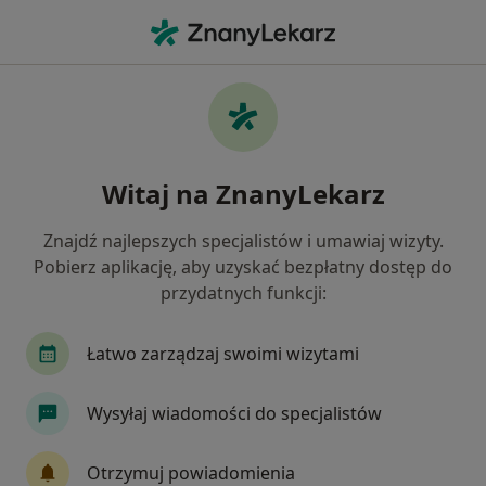
Me
Mięśniaki Macicy • Suchy Las, wielkopolskie
Filtry
• 1
Ubezpieczenie
Map
Mięśniaki macicy specjaliści w Suchym Lasie
Witaj na ZnanyLekarz
Jak działają wyniki wyszukiwania
Znajdź najlepszych specjalistów i umawiaj wizyty.
Pobierz aplikację, aby uzyskać bezpłatny dostęp do
Jakiego specjalisty szukasz?
przydatnych funkcji:
Ginekolog
Ortopeda
Lekarz wykonujący z
Łatwo zarządzaj swoimi wizytami
Wysyłaj wiadomości do specjalistów
Otrzymuj powiadomienia