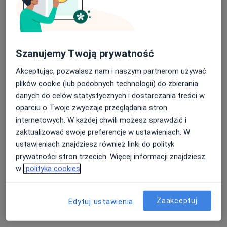
Szanujemy Twoją prywatność
dr n. med. Andrzej Breborowicz
Akceptując, pozwalasz nam i naszym partnerom używać
·
Więcej
Ginekolog
plików cookie (lub podobnych technologii) do zbierania
199 opinii
danych do celów statystycznych i dostarczania treści w
Adres 1
Adres 2
oparciu o Twoje zwyczaje przeglądania stron
internetowych. W każdej chwili możesz sprawdzić i
zaktualizować swoje preferencje w ustawieniach. W
Janiny Omańkowskiej 51, Poznań
•
Mapa
ustawieniach znajdziesz również linki do polityk
Ośrodek Diagnostyki i Leczenia Niepłodności MedArt
prywatności stron trzecich. Więcej informacji znajdziesz
Konsultacja leczenia niepłodności (kolejna wizyta)
400 zł
w
polityka cookies
Specjalista nie oferuje umawiania online pod tym adresem.
Zaakceptuj
Poproś o wizytę
Edytuj ustawienia