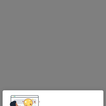
Bezpieczne płatności
dr n. med. Lidia Tomczak
·
Więcej
Ginekolog
471 opinii
Stróżyńskiego 6, Poznań
•
Mapa
Specjalistyczny Gabinet Ginekologiczny Lidia Tomczak
Konsultacja położnicza
350 zł
Specjalista nie oferuje umawiania online pod tym adresem.
Poproś o wizytę