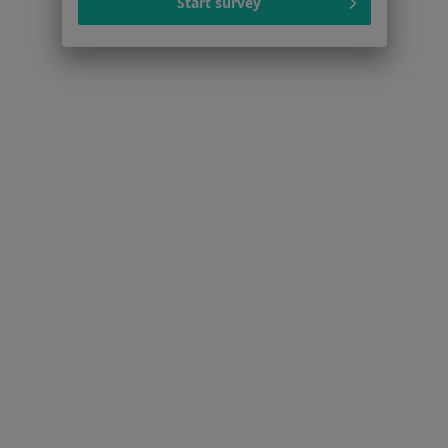
Start survey
Więcej w kategorii: Schorzenia w Suchym Lasi
Mięśniaki Macicy Specjaliści W Suchym Lasie
Serwis
Regulamin
Polityka prywatności pacjentów
Polityka prywatności profesjonalistów
Polityka prywatności dla profesjonalistów, których
dane pozyskaliśmy samodzielnie
Polityka cookies
Jak działają wyniki wyszukiwania
Dostępność