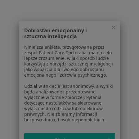
Mięśniaki macicy w Rokietnicy
Mięśniaki macicy w Gnieznie
Mięśniaki macicy w Swarzędzu
Dobrostan emocjonalny i
sztuczna inteligencja
Więcej (14)
Więcej w kategorii: W pobliżu Suchego Lasu
Niniejsza ankieta, przygotowana przez
zespół Patient Care Doctoralia, ma na celu
Schorzenia w Suchym Lasie
lepsze zrozumienie, w jaki sposób ludzie
korzystają z narzędzi sztucznej inteligencji
Choroby ginekologiczne w Suchym Lasie
jako wsparcia dla swojego dobrostanu
emocjonalnego i zdrowia psychicznego.
Zaburzenia miesiączkowania w Suchym Lasie
Udział w ankiecie jest anonimowy, a wyniki
Zespół napięcia przedmiesiączkowego w Suchym
będą analizowane i prezentowane
Lasie
wyłącznie w formie zbiorczej. Pytania
dotyczące nastolatków są skierowane
Zespół policystycznych jajników (PCOS / PMOS) w
wyłącznie do rodziców lub opiekunów
prawnych. Nie zbieramy informacji
Suchym Lasie
bezpośrednio od osób niepełnoletnich.
Krwawienie z dróg rodnych w Suchym Lasie
Więcej (15)