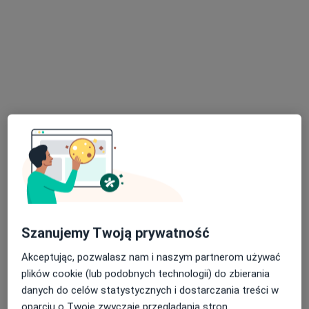
prof. dr hab. n. med. Marta Stelmach-
Mardas
·
Więcej
Dietetyk
73 opinie
Sienkiewicza 1, Gniezno
•
Mapa
Centrum Medyczne Eskulap
Konsultacja dietetyczna
Brak ceny
Specjalista nie oferuje umawiania online pod tym adresem.
Poproś o wizytę
Szanujemy Twoją prywatność
Akceptując, pozwalasz nam i naszym partnerom używać
plików cookie (lub podobnych technologii) do zbierania
danych do celów statystycznych i dostarczania treści w
oparciu o Twoje zwyczaje przeglądania stron