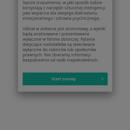
lepsze zrozumienie, w jaki sposób ludzie
Jak działają wyniki wyszukiwania
korzystają z narzędzi sztucznej inteligencji
Dostępność
jako wsparcia dla swojego dobrostanu
O nas
emocjonalnego i zdrowia psychicznego.
Praca
Rekrutujemy!
Udział w ankiecie jest anonimowy, a wyniki
Partnerzy
będą analizowane i prezentowane
Centrum prasowe
wyłącznie w formie zbiorczej. Pytania
dotyczące nastolatków są skierowane
Kontakt
wyłącznie do rodziców lub opiekunów
prawnych. Nie zbieramy informacji
Dla pacjentów
bezpośrednio od osób niepełnoletnich.
Lekarze
Placówki medyczne
Start survey
Pytania i odpowiedzi
Usługi i zabiegi
Choroby
Pomoc
Aplikacje mobilne
Blog dla pacjentów
Dla profesjonalistów