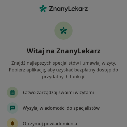
Me
Miażdżyca • Gniezno, wielkopolskie
Filtry
• 1
Ubezpieczenie
Map
Miażdżyca specjaliści w Gnieznie
Witaj na ZnanyLekarz
Jak działają wyniki wyszukiwania
Znajdź najlepszych specjalistów i umawiaj wizyty.
Pobierz aplikację, aby uzyskać bezpłatny dostęp do
Jakiego specjalisty szukasz?
przydatnych funkcji:
Dietetyk
Alergolog
Dermatolog
Lary
Łatwo zarządzaj swoimi wizytami
Wysyłaj wiadomości do specjalistów
Otrzymuj powiadomienia