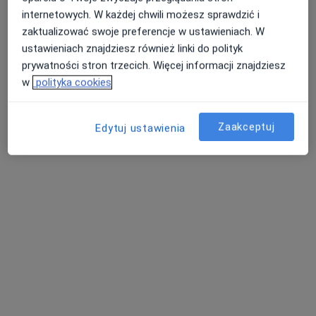
internetowych. W każdej chwili możesz sprawdzić i
zaktualizować swoje preferencje w ustawieniach. W
ustawieniach znajdziesz również linki do polityk
mgr inż. Sandra Lorc
prywatności stron trzecich. Więcej informacji znajdziesz
·
Więcej
w
polityka cookies
Dietetyk
21 opinii
Mieszka I 16, Gniezno
•
Mapa
Zaakceptuj
Edytuj ustawienia
Medsfera sp z o.o
Konsultacja dietetyczna
170 zł
Specjalista nie oferuje umawiania online pod tym adresem.
Poproś o wizytę