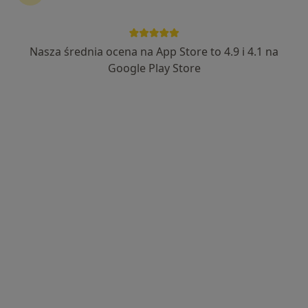
Nasza średnia ocena na App Store to 4.9 i 4.1 na
mgr Magdalena Brenk
Google Play Store
·
Więcej
Dietetyk
39 opinii
Starowiejska 30, Gniezno
•
Mapa
Magdalena Brenk - DIETETYK KLINICZNY
Konsultacja dietetyczna (pierwsza wizyta)
260 zł
Specjalista nie oferuje umawiania online pod tym adresem.
Poproś o wizytę