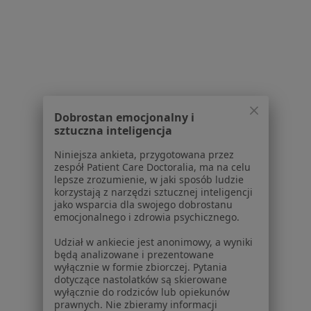
Partnerzy
Centrum prasowe
Kontakt
Dla pacjentów
Lekarze
Placówki medyczne
Dobrostan emocjonalny i
Pytania i odpowiedzi
sztuczna inteligencja
Usługi i zabiegi
Niniejsza ankieta, przygotowana przez
Choroby
zespół Patient Care Doctoralia, ma na celu
Pomoc
lepsze zrozumienie, w jaki sposób ludzie
Aplikacje mobilne
korzystają z narzędzi sztucznej inteligencji
jako wsparcia dla swojego dobrostanu
Blog dla pacjentów
emocjonalnego i zdrowia psychicznego.
Dla profesjonalistów
Udział w ankiecie jest anonimowy, a wyniki
będą analizowane i prezentowane
Cennik
wyłącznie w formie zbiorczej. Pytania
Dla lekarzy
dotyczące nastolatków są skierowane
wyłącznie do rodziców lub opiekunów
Dla placówek medycznych
prawnych. Nie zbieramy informacji