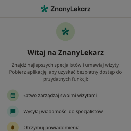
Me
Menopauza • Skierniewice, łódzkie
Filtry
• 1
Mapa
Menopauza specjaliści w Skierniewicach
Witaj na ZnanyLekarz
Jak działają wyniki wyszukiwania
Znajdź najlepszych specjalistów i umawiaj wizyty.
Pobierz aplikację, aby uzyskać bezpłatny dostęp do
Jakiego specjalisty szukasz?
przydatnych funkcji:
Ginekolog
Psychiatra
Endokrynolog
Łatwo zarządzaj swoimi wizytami
Wysyłaj wiadomości do specjalistów
Otrzymuj powiadomienia