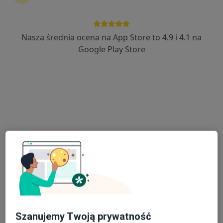
Nasza średnia ocena na App Store to 4.9 i 4.1 na
lek. Małgorzata Zalewska
Google Play Store
·
Więcej
Endokrynolog, Ginekolog
229 opinii
Adres 1
Adres 2
Jasna 5/7, Skierniewice
•
Mapa
Gabinet lekarski
Konsultacja endokrynologiczna + USG tarczycy
300 zł
Specjalista nie oferuje umawiania online pod tym adresem.
Poproś o wizytę
Szanujemy Twoją prywatność