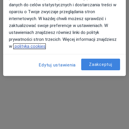
danych do celów statystycznych i dostarczania treści w
Zobacz wszystkich 6 specjalistów
oparciu o Twoje zwyczaje przeglądania stron
Brak dostępnych specjalistów z wolnymi terminami w tym centrum medycznym.
internetowych. W każdej chwili możesz sprawdzić i
zaktualizować swoje preferencje w ustawieniach. W
Pokaż profil
ustawieniach znajdziesz również linki do polityk
prywatności stron trzecich. Więcej informacji znajdziesz
w
polityka cookies
Zaakceptuj
Edytuj ustawienia
dr n. med. Beata Osuch
·
Więcej
Ginekolog, Onkolog
142 opinie
Hoża 2, Otwock
•
Mapa
Praktyka Lekarska Beata Osuch