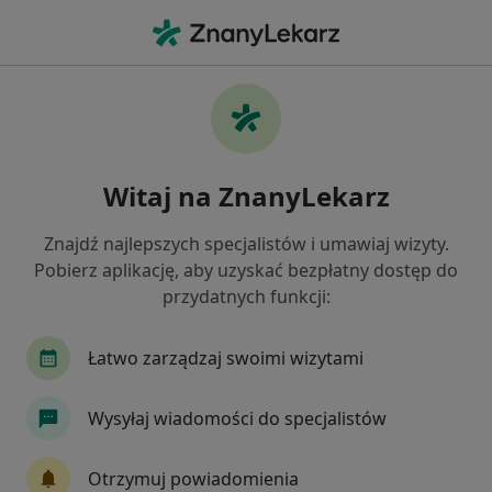
Me
Menopauza • Otwock, mazowieckie
Filtry
• 1
Ubezpieczenie
Map
Menopauza specjaliści w Otwocku
Witaj na ZnanyLekarz
Jak działają wyniki wyszukiwania
Znajdź najlepszych specjalistów i umawiaj wizyty.
Pobierz aplikację, aby uzyskać bezpłatny dostęp do
Jakiego specjalisty szukasz?
przydatnych funkcji:
Ginekolog
Chirurg
Dermatolog
Endo
Łatwo zarządzaj swoimi wizytami
Wysyłaj wiadomości do specjalistów
Otrzymuj powiadomienia