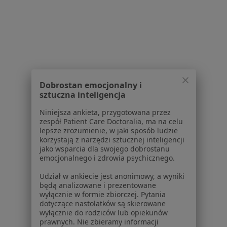
Serwis
Regulamin
Dobrostan emocjonalny i
Polityka prywatności pacjentów
sztuczna inteligencja
Polityka prywatności profesjonalistów
Niniejsza ankieta, przygotowana przez
Polityka prywatności dla profesjonalistów, których
zespół Patient Care Doctoralia, ma na celu
dane pozyskaliśmy samodzielnie
lepsze zrozumienie, w jaki sposób ludzie
korzystają z narzędzi sztucznej inteligencji
Polityka cookies
jako wsparcia dla swojego dobrostanu
Jak działają wyniki wyszukiwania
emocjonalnego i zdrowia psychicznego.
Dostępność
Udział w ankiecie jest anonimowy, a wyniki
O nas
będą analizowane i prezentowane
Praca
Rekrutujemy!
wyłącznie w formie zbiorczej. Pytania
Partnerzy
dotyczące nastolatków są skierowane
wyłącznie do rodziców lub opiekunów
Centrum prasowe
prawnych. Nie zbieramy informacji