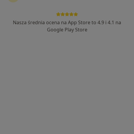
Nasza średnia ocena na App Store to 4.9 i 4.1 na
lek. Maciej Cwyl
Google Play Store
·
Więcej
W trakcie specjalizacji (Ginekolog)
32 opinie
Adres 1
Adres 2
Generała Władysława Sikorskiego 127b, Józefów (powiat otwocki)
•
Mapa
Przychodnia Lekarska dla Dzieci i Dorosłych Zdrowy Miś
Konsultacja ginekologiczna
250 zł
Specjalista nie oferuje umawiania online pod tym adresem.
Poproś o wizytę