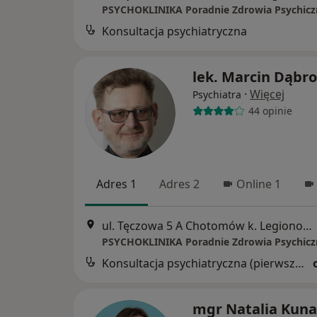
Konsultacja psychiatryczna
lek. Marcin Dąbr
·
Więcej
Psychiatra
44 opinie
Adres 1
Adres 2
Online 1
ul. Tęczowa 5 A Chotomów k. Legionowa, Legionowo
Konsultacja psychiatryczna (pierwsza wizyta)
mgr Natalia Kuna