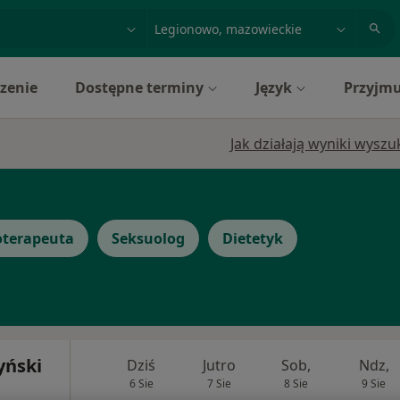
acja, badanie lub nazwisko
miasto lub dzielnica
zenie
Dostępne terminy
Język
Przyjmu
Jak działają wyniki wysz
oterapeuta
Seksuolog
Dietetyk
yński
Dziś
Jutro
Sob,
Ndz,
6 Sie
7 Sie
8 Sie
9 Sie