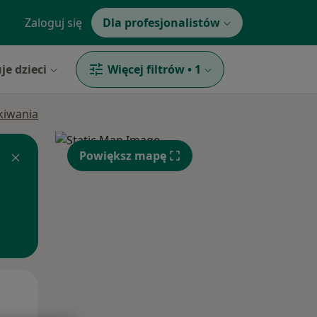
Zaloguj się
Dla profesjonalistów
je dzieci
Więcej filtrów
•
1
ukiwania
Powiększ mapę
Pon,
Wt,
Śr,
10 Sie
11 Sie
12 Sie