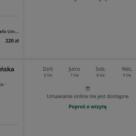
Specjalistyczny Gabinet Psychologiczny "Strefa Umysłu"
220 zł
ińska
Dziś
Jutro
Sob,
Ndz,
6 Sie
7 Sie
8 Sie
9 Sie
·
ta
Umawianie online nie jest dostępne
Poproś o wizytę