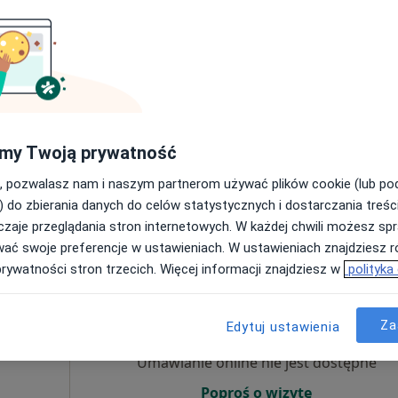
Umawianie online nie jest dostępne
Poproś o wizytę
my Twoją prywatność
•
Mapa
PSYCHOKLINIKA Poradnie Zdrowia Psychicznego (EDUCATIO)
, pozwalasz nam i naszym partnerom używać plików cookie (lub p
od 380 zł
) do zbierania danych do celów statystycznych i dostarczania treśc
zaje przeglądania stron internetowych. W każdej chwili możesz spr
wać swoje preferencje w ustawieniach. W ustawieniach znajdziesz ró
prywatności stron trzecich. Więcej informacji znajdziesz w
polityka
Dziś
Jutro
Sob,
Ndz,
karz
6 Sie
7 Sie
8 Sie
9 Sie
a
Za
Edytuj ustawienia
Umawianie online nie jest dostępne
Poproś o wizytę