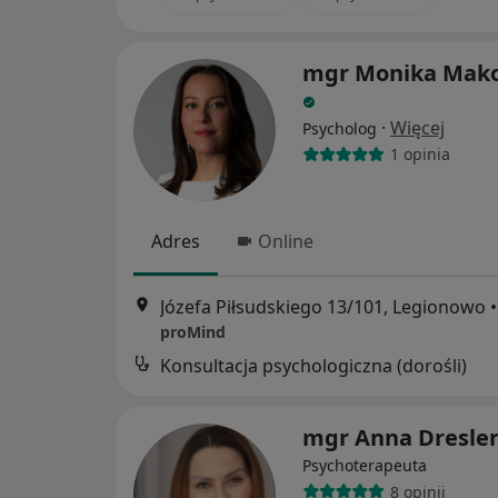
mgr Monika Mak
·
Więcej
Psycholog
1 opinia
Adres
Online
Józefa Piłsudskiego 13/101, Legionowo
•
proMind
Konsultacja psychologiczna (dorośli)
mgr Anna Dresle
Psychoterapeuta
8 opinii