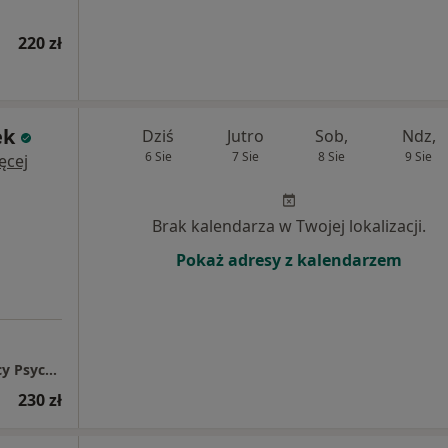
220 zł
ek
Dziś
Jutro
Sob,
Ndz,
6 Sie
7 Sie
8 Sie
9 Sie
ęcej
Brak kalendarza w Twojej lokalizacji.
Pokaż adresy z kalendarzem
Happy Life - Centrum Psychoterapii i Pomocy Psychologicznej
230 zł