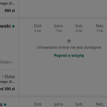
PSYCHOKLINIKA Poradnie Zdrowia Psychicznego (EDUCATIO)
360 zł
owski
Dziś
Jutro
Sob,
Ndz,
6 Sie
7 Sie
8 Sie
9 Sie
Umawianie online nie jest dostępne
Poproś o wizytę
Online 2
Online 3
•
Mapa
PSYCHOKLINIKA Poradnie Zdrowia Psychicznego (EDUCATIO)
od 390 zł
s
Dziś
Jutro
Sob,
Ndz,