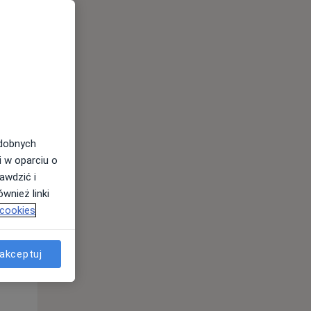
odobnych
i w oparciu o
awdzić i
wnież linki
 cookies
Pon,
Wt,
Śr,
10 Sie
11 Sie
12 Sie
akceptuj