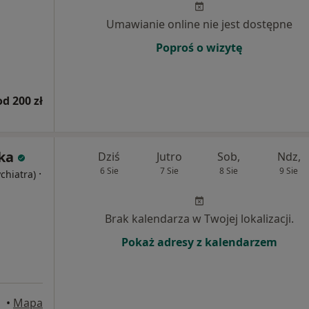
Umawianie online nie jest dostępne
Poproś o wizytę
od 200 zł
ska
Dziś
Jutro
Sob,
Ndz,
6 Sie
7 Sie
8 Sie
9 Sie
·
ychiatra)
Brak kalendarza w Twojej lokalizacji.
Pokaż adresy z kalendarzem
•
Mapa