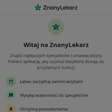
Me
Łojotok • Sieradz, łódzkie
Filtry
• 1
Ubezpieczenie
Map
Łojotok specjaliści w Sieradzu
Witaj na ZnanyLekarz
Jak działają wyniki wyszukiwania
Znajdź najlepszych specjalistów i umawiaj wizyty.
Pobierz aplikację, aby uzyskać bezpłatny dostęp do
Jakiego specjalisty szukasz?
przydatnych funkcji:
Dermatolog
Lekarz wykonujący zabiegi medyc
Łatwo zarządzaj swoimi wizytami
Wysyłaj wiadomości do specjalistów
Otrzymuj powiadomienia