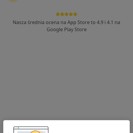
Nasza średnia ocena na App Store to 4.9 i 4.1 na
dr n. med. Sebastian Uczniak
Google Play Store
·
Więcej
Dermatolog, Wenerolog
296 opinii
Adres 1
Adres 2
Kobusiewicza 20, Zduńska Wola
•
Mapa
Gabinet Dermatologiczny i Wenerologiczny dr n.med. Sebastian Uczniak
Konsultacja dermatologiczna
230 zł
Specjalista nie oferuje umawiania online pod tym adresem.
Poproś o wizytę