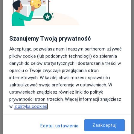
Szanujemy Twoją prywatność
ALLMEDICA
·
Więcej
Pediatria, Interna, Ginekologia
Akceptując, pozwalasz nam i naszym partnerom używać
630 opinii
plików cookie (lub podobnych technologii) do zbierania
danych do celów statystycznych i dostarczania treści w
ks. Jerzego Popiełuszki 2, Sieradz
•
Mapa
oparciu o Twoje zwyczaje przeglądania stron
Konsultacja gastrologa dziecięcego
internetowych. W każdej chwili możesz sprawdzić i
zaktualizować swoje preferencje w ustawieniach. W
Brak dostępnych specjalistów z wolnymi terminami w tym centrum medycznym.
ustawieniach znajdziesz również linki do polityk
prywatności stron trzecich. Więcej informacji znajdziesz
Pokaż profil
w
polityka cookies
Zaakceptuj
Edytuj ustawienia