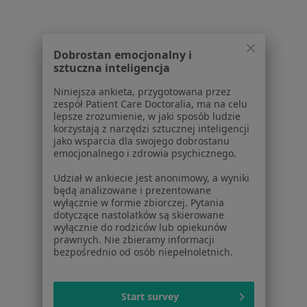
O nas
Praca
Rekrutujemy!
Partnerzy
Dobrostan emocjonalny i
Centrum prasowe
sztuczna inteligencja
Kontakt
Niniejsza ankieta, przygotowana przez
Dla pacjentów
zespół Patient Care Doctoralia, ma na celu
lepsze zrozumienie, w jaki sposób ludzie
Lekarze
korzystają z narzędzi sztucznej inteligencji
jako wsparcia dla swojego dobrostanu
Placówki medyczne
emocjonalnego i zdrowia psychicznego.
Pytania i odpowiedzi
Usługi i zabiegi
Udział w ankiecie jest anonimowy, a wyniki
będą analizowane i prezentowane
Choroby
wyłącznie w formie zbiorczej. Pytania
Pomoc
dotyczące nastolatków są skierowane
Aplikacje mobilne
wyłącznie do rodziców lub opiekunów
prawnych. Nie zbieramy informacji
Blog dla pacjentów
bezpośrednio od osób niepełnoletnich.
Dla profesjonalistów
Cennik
Start survey