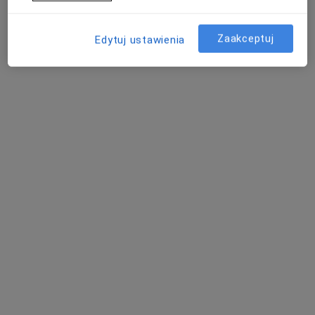
Zaakceptuj
Edytuj ustawienia
Przychodnia Lekarska Eskulap
·
Więcej
Interna, Chirurgia, Pediatria
48 opinii
Ks. J. Popiełuszki 2, Sieradz
•
Mapa
Konsultacja dermatologiczna
Pokaż więcej usług
Brak dostępnych specjalistów z wolnymi terminami w tym centrum medycznym.
Pokaż profil