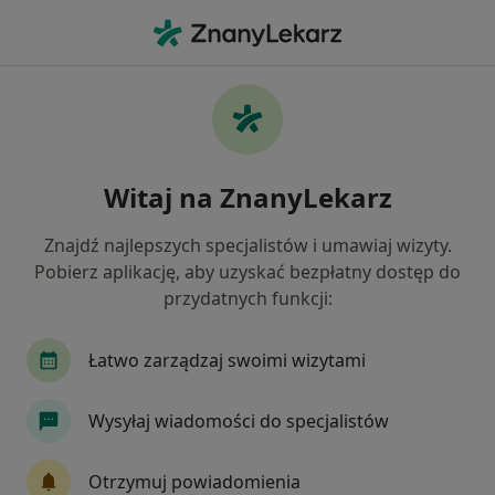
Me
Uchyłkowatość Jelita • Sieradz, łódzkie
Filtry
• 1
Ubezpieczenie
Map
Uchyłkowatość jelita specjaliści w Sieradzu
Witaj na ZnanyLekarz
Jak działają wyniki wyszukiwania
Znajdź najlepszych specjalistów i umawiaj wizyty.
Pobierz aplikację, aby uzyskać bezpłatny dostęp do
Jakiego specjalisty szukasz?
przydatnych funkcji:
Gastrolog
Alergolog
Chirurg
Ginekol
Łatwo zarządzaj swoimi wizytami
Wysyłaj wiadomości do specjalistów
Otrzymuj powiadomienia