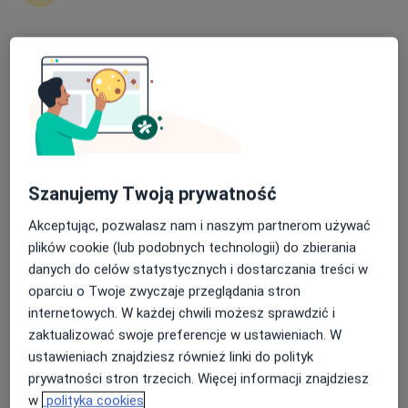
Nasza średnia ocena na App Store to 4.9 i 4.1 na
dr n. med. Mirosław Kroczak
Google Play Store
·
Więcej
Gastrolog
19 opinii
Adres 1
Adres 2
Szanujemy Twoją prywatność
Ks. J. Popiełuszki 2, Sieradz
•
Mapa
Akceptując, pozwalasz nam i naszym partnerom używać
Niepubliczny Zakład Opieki Zdrowotnej Przychodnia Lekarska "ESKULAP"
plików cookie (lub podobnych technologii) do zbierania
Specjalista nie oferuje umawiania online pod tym adresem.
danych do celów statystycznych i dostarczania treści w
oparciu o Twoje zwyczaje przeglądania stron
Poproś o wizytę
internetowych. W każdej chwili możesz sprawdzić i
zaktualizować swoje preferencje w ustawieniach. W
ustawieniach znajdziesz również linki do polityk
prywatności stron trzecich. Więcej informacji znajdziesz
w
polityka cookies