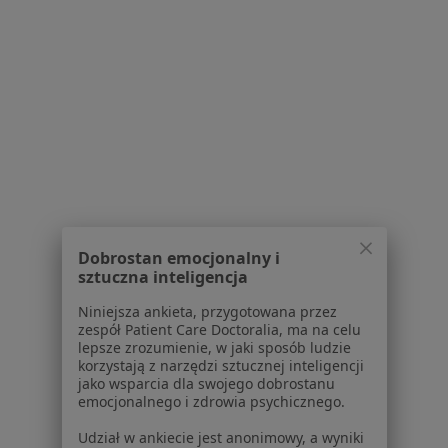
Lekarze
Placówki medyczne
Pytania i odpowiedzi
Usługi i zabiegi
Choroby
Pomoc
Aplikacje mobilne
Blog dla pacjentów
Dla profesjonalistów
Cennik
Dobrostan emocjonalny i
Dla lekarzy
sztuczna inteligencja
Dla placówek medycznych
Niniejsza ankieta, przygotowana przez
Noa Notes
nowość
zespół Patient Care Doctoralia, ma na celu
Baza wiedzy
lepsze zrozumienie, w jaki sposób ludzie
Centrum Pomocy dla Specjalisty
korzystają z narzędzi sztucznej inteligencji
jako wsparcia dla swojego dobrostanu
Kontakt
emocjonalnego i zdrowia psychicznego.
ZnanyLekarz - Strona główna
Udział w ankiecie jest anonimowy, a wyniki