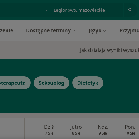
acja, badanie lub nazwisko
miasto lub dzielnica
zenie
Dostępne terminy
Język
Przyjmu
Jak działają wyniki wysz
oterapeuta
Seksuolog
Dietetyk
Dziś
Jutro
Ndz,
Pon,
7 Sie
8 Sie
9 Sie
10 Sie