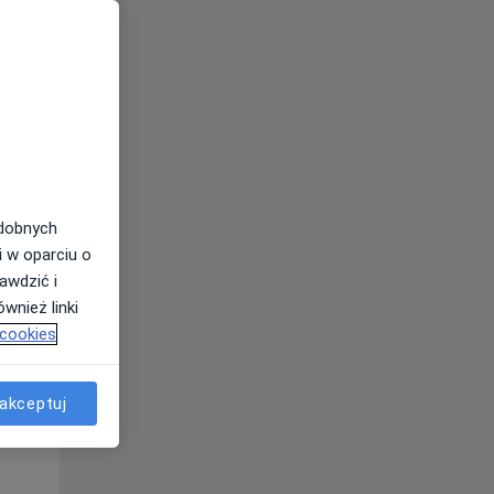
odobnych
i w oparciu o
awdzić i
wnież linki
 cookies
Wt,
Śr,
Czw,
11 Sie
12 Sie
13 Sie
akceptuj