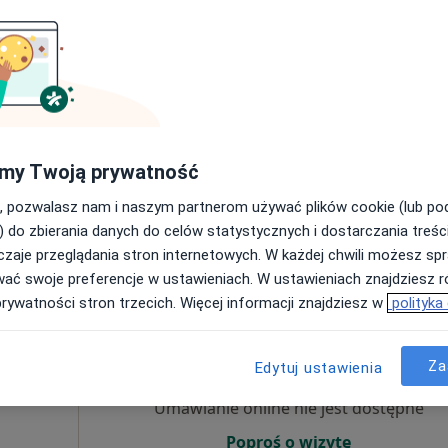
Umawianie online nie jest dostępne
Poproś o wizytę
my Twoją prywatność
a
, pozwalasz nam i naszym partnerom używać plików cookie (lub p
210 zł
) do zbierania danych do celów statystycznych i dostarczania treśc
zaje przeglądania stron internetowych. W każdej chwili możesz spr
wać swoje preferencje w ustawieniach. W ustawieniach znajdziesz ró
prywatności stron trzecich. Więcej informacji znajdziesz w
polityka
Dziś
Jutro
Ndz,
Pon,
7 Sie
8 Sie
9 Sie
10 Sie
Za
Edytuj ustawienia
Umawianie online nie jest dostępne
Poproś o wizytę