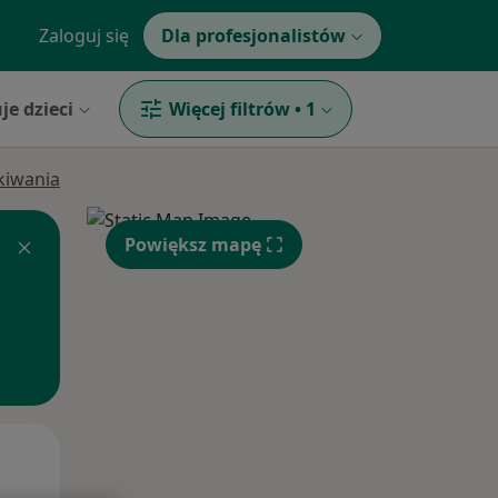
Zaloguj się
Dla profesjonalistów
je dzieci
Więcej filtrów
•
1
ukiwania
Powiększ mapę
Wt,
Śr,
Czw,
11 Sie
12 Sie
13 Sie