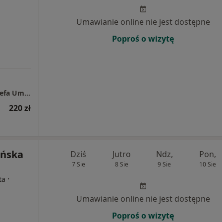
Umawianie online nie jest dostępne
Poproś o wizytę
Specjalistyczny Gabinet Psychologiczny "Strefa Umysłu"
220 zł
ińska
Dziś
Jutro
Ndz,
Pon,
7 Sie
8 Sie
9 Sie
10 Sie
·
ta
Umawianie online nie jest dostępne
Poproś o wizytę