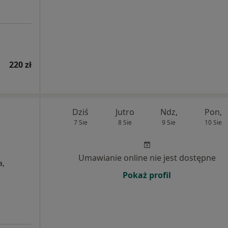
220 zł
Dziś
Jutro
Ndz,
Pon,
7 Sie
8 Sie
9 Sie
10 Sie
Umawianie online nie jest dostępne
a,
Pokaż profil