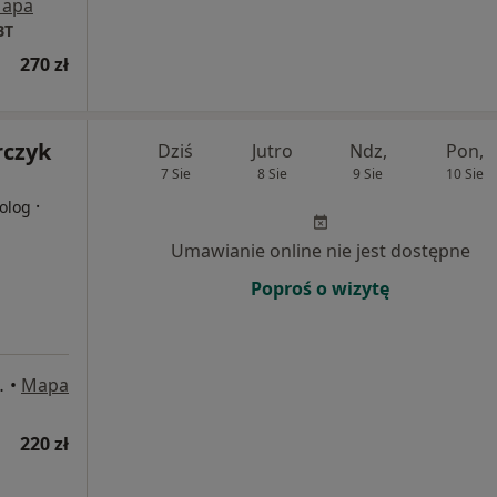
apa
BT
270 zł
rczyk
Dziś
Jutro
Ndz,
Pon,
7 Sie
8 Sie
9 Sie
10 Sie
·
olog
Umawianie online nie jest dostępne
Poproś o wizytę
4/7, Legionowo
•
Mapa
220 zł