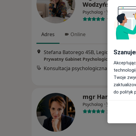
Wodzyńska
·
Więcej
Psycholog
12 opinii
Adres
Online
Szanuje
Stefana Batorego 45B, Legionowo
•
Map
Prywatny Gabinet Psychologiczny
Akceptując
Konsultacja psychologiczna
technologii
Twoje zwyc
zaktualizo
do polityk 
mgr Hanna Głos
·
Więcej
Psycholog
36 opinii