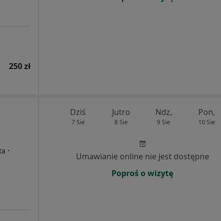
250 zł
Dziś
Jutro
Ndz,
Pon,
7 Sie
8 Sie
9 Sie
10 Sie
·
ta
Umawianie online nie jest dostępne
Poproś o wizytę