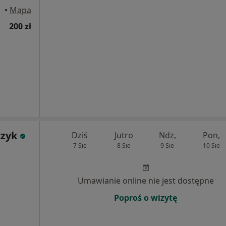
•
Mapa
200 zł
czyk
Dziś
Jutro
Ndz,
Pon,
7 Sie
8 Sie
9 Sie
10 Sie
Umawianie online nie jest dostępne
Poproś o wizytę