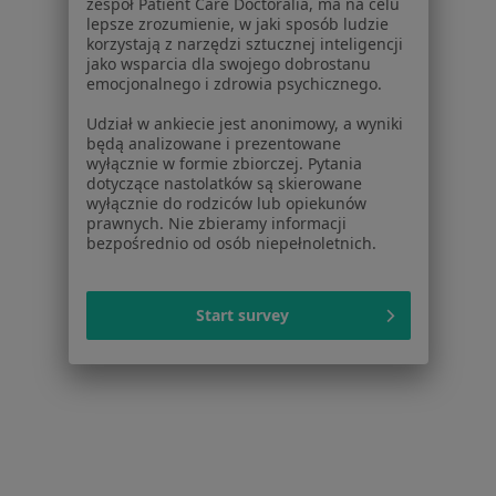
zespół Patient Care Doctoralia, ma na celu
lepsze zrozumienie, w jaki sposób ludzie
Niewydolność serca w Białymstoku
korzystają z narzędzi sztucznej inteligencji
jako wsparcia dla swojego dobrostanu
Więcej (15)
emocjonalnego i zdrowia psychicznego.
Więcej w kategorii: Schorzenia w Białymstoku
Udział w ankiecie jest anonimowy, a wyniki
będą analizowane i prezentowane
wyłącznie w formie zbiorczej. Pytania
Krwawienie Z Przewodu Pokarmowego Specjaliści W
dotyczące nastolatków są skierowane
Białymstoku
wyłącznie do rodziców lub opiekunów
prawnych. Nie zbieramy informacji
bezpośrednio od osób niepełnoletnich.
Start survey
Serwis
Regulamin
Polityka prywatności pacjentów
Polityka prywatności profesjonalistów
Polityka prywatności dla profesjonalistów, których