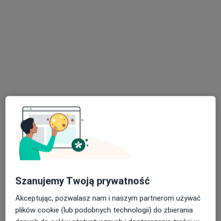
lek. Damian Nowiński
·
Więcej
Chirurg, Proktolog
52 opinie
Adres
Online
Kardynała Stefana Wyszyńskiego 10 lok. U8, Białystok
•
Mapa
Lekarze24 / Laryngologia24
Konsultacja chirurgiczna
250 zł
Szanujemy Twoją prywatność
Specjalista nie oferuje umawiania online pod tym adresem.
Akceptując, pozwalasz nam i naszym partnerom używać
plików cookie (lub podobnych technologii) do zbierania
Poproś o wizytę