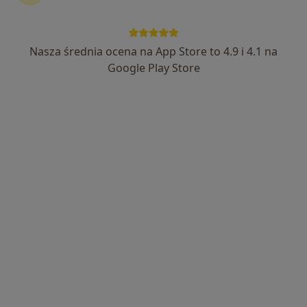
Nasza średnia ocena na App Store to 4.9 i 4.1 na
lek. Rafał Dzierżkowski
Google Play Store
·
Więcej
W trakcie specjalizacji (Gastrolog), Internista
20 opinii
Mazowiecka 33, Białystok
•
Mapa
FCMed - Familijne Centrum Medyczne
Konsultacja gastrologiczna
od 220 zł
Specjalista nie oferuje umawiania online pod tym adresem.
Poproś o wizytę