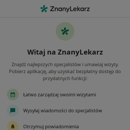
Me
Krwawienie Z Przewodu Pokarmowego • Białystok, podlaskie
Filtry
• 1
Ubezpieczenie
Map
Krwawienie z przewodu pokarmowego
Witaj na ZnanyLekarz
specjaliści w Białymstoku
Jak działają wyniki wyszukiwania
Znajdź najlepszych specjalistów i umawiaj wizyty.
Pobierz aplikację, aby uzyskać bezpłatny dostęp do
przydatnych funkcji:
Jakiego specjalisty szukasz?
Gastrolog
Internista
Chirurg
Gineko
Łatwo zarządzaj swoimi wizytami
Wysyłaj wiadomości do specjalistów
Otrzymuj powiadomienia