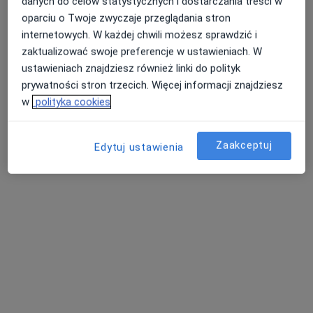
danych do celów statystycznych i dostarczania treści w
oparciu o Twoje zwyczaje przeglądania stron
internetowych. W każdej chwili możesz sprawdzić i
zaktualizować swoje preferencje w ustawieniach. W
ustawieniach znajdziesz również linki do polityk
prywatności stron trzecich. Więcej informacji znajdziesz
w
polityka cookies
Zaakceptuj
lek. Edyta Toczydłowska
Edytuj ustawienia
·
Więcej
Gastrolog
2 opinie
ul. Mickiewicza 39/U7, Białystok
•
Mapa
Centrum Medyczne LUX MED, Białystok, ul. Mickiewicza 39/U7
Konsultacja gastrologiczna
od 369 zł
Specjalista nie oferuje umawiania online pod tym adresem.
Poproś o wizytę