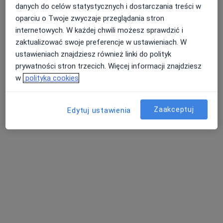
danych do celów statystycznych i dostarczania treści w
oparciu o Twoje zwyczaje przeglądania stron
internetowych. W każdej chwili możesz sprawdzić i
zaktualizować swoje preferencje w ustawieniach. W
ustawieniach znajdziesz również linki do polityk
Bezpieczne płatności
prywatności stron trzecich. Więcej informacji znajdziesz
Gabinety Lekarskie RENOVATIO-MED
w
polityka cookies
·
Więcej
Chirurgia, Hipertensjologia, Interna
1356 opinii
Zaakceptuj
Edytuj ustawienia
Florencka 2/5, Tarnowo Podgórne
•
Mapa
Konsultacja internistyczna
230 zł
Pokaż więcej usług
dr n. med. Anna
dr n. med. Sławomir
lek. Karolina Owsik
Wolska-Bułach
Michalak
kardiolog
hipertensjolog
ortopeda