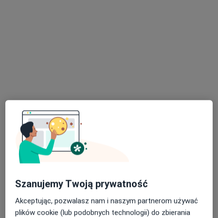
mgr Lidia Kruczyńska
Fizjoterapeuta
27 opinii
Adres
Online
Koszycy 15, Rokietnica
•
Mapa
NZOZ Rok-Med
Konsultacja fizjoterapeutyczna
200 zł
Specjalista nie oferuje umawiania online pod tym adresem.
Poproś o wizytę
Szanujemy Twoją prywatność
Akceptując, pozwalasz nam i naszym partnerom używać
plików cookie (lub podobnych technologii) do zbierania