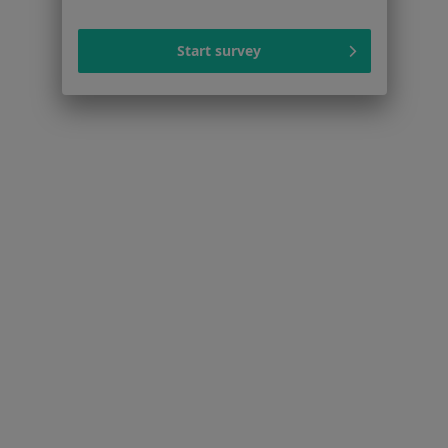
Dla pacjentów
Start survey
Lekarze
Placówki medyczne
Pytania i odpowiedzi
Usługi i zabiegi
Choroby
Pomoc
Aplikacje mobilne
Blog dla pacjentów
Dla profesjonalistów
Cennik
Dla lekarzy
Dla placówek medycznych
Noa Notes
nowość
Baza wiedzy
Centrum Pomocy dla Specjalisty