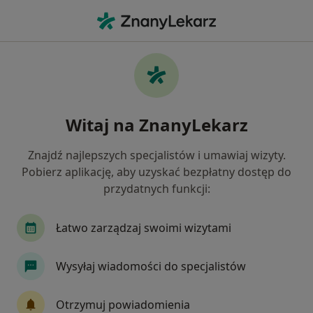
Me
Kontuzje Sportowe • Rokietnica, wielkopolskie
Filtry
• 1
Mapa
Kontuzje sportowe specjaliści w Rokietnicy
Witaj na ZnanyLekarz
Jak działają wyniki wyszukiwania
Znajdź najlepszych specjalistów i umawiaj wizyty.
Pobierz aplikację, aby uzyskać bezpłatny dostęp do
Jakiego specjalisty szukasz?
przydatnych funkcji:
Fizjoterapeuta
Ultrasonografista
Gineko
Łatwo zarządzaj swoimi wizytami
Wysyłaj wiadomości do specjalistów
Otrzymuj powiadomienia