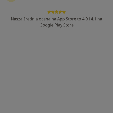
Nasza średnia ocena na App Store to 4.9 i 4.1 na
dr hab. n. med. Łukasz Łapaj
Google Play Store
·
Więcej
Ortopeda, Ultrasonografista
216 opinii
Florencka 2/5, Tarnowo Podgórne
•
Mapa
Gabinety Lekarskie RENOVATIO-MED
Konsultacja ortopedyczna
400 zł
Specjalista nie oferuje umawiania online pod tym adresem.
Poproś o wizytę