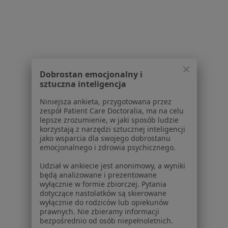
Serwis
Regulamin
Dobrostan emocjonalny i
Polityka prywatności pacjentów
sztuczna inteligencja
Polityka prywatności profesjonalistów
Niniejsza ankieta, przygotowana przez
Polityka prywatności dla profesjonalistów, których
zespół Patient Care Doctoralia, ma na celu
dane pozyskaliśmy samodzielnie
lepsze zrozumienie, w jaki sposób ludzie
korzystają z narzędzi sztucznej inteligencji
Polityka cookies
jako wsparcia dla swojego dobrostanu
Jak działają wyniki wyszukiwania
emocjonalnego i zdrowia psychicznego.
Dostępność
Udział w ankiecie jest anonimowy, a wyniki
O nas
będą analizowane i prezentowane
Praca
Rekrutujemy!
wyłącznie w formie zbiorczej. Pytania
Partnerzy
dotyczące nastolatków są skierowane
wyłącznie do rodziców lub opiekunów
Centrum prasowe
prawnych. Nie zbieramy informacji
Kontakt
bezpośrednio od osób niepełnoletnich.