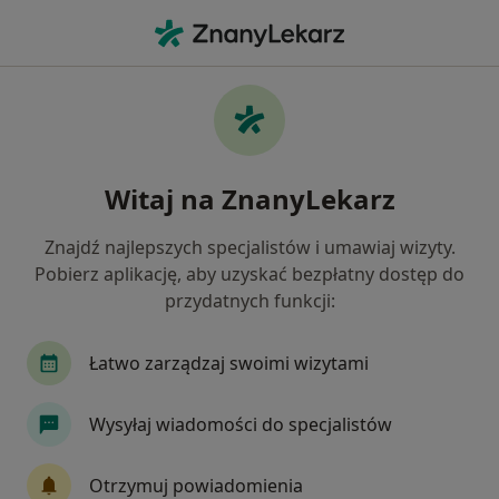
Me
Kolka Nerkowa • Ruda Śląska, śląskie
Filtry
• 1
Ubezpieczenie
Map
Kolka nerkowa specjaliści w Rudzie Śląskiej
Witaj na ZnanyLekarz
Jak działają wyniki wyszukiwania
Znajdź najlepszych specjalistów i umawiaj wizyty.
Pobierz aplikację, aby uzyskać bezpłatny dostęp do
Jakiego specjalisty szukasz?
przydatnych funkcji:
Urolog
Chirurg
Kardiolog
Ginekolog
Łatwo zarządzaj swoimi wizytami
Wysyłaj wiadomości do specjalistów
Otrzymuj powiadomienia