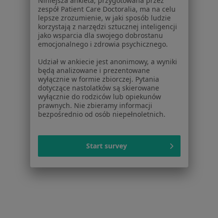
Niniejsza ankieta, przygotowana przez
W pobliżu Rudy Śląskiej
zespół Patient Care Doctoralia, ma na celu
lepsze zrozumienie, w jaki sposób ludzie
Kolka nerkowa w Katowicach
korzystają z narzędzi sztucznej inteligencji
jako wsparcia dla swojego dobrostanu
Kolka nerkowa w Chorzowie
emocjonalnego i zdrowia psychicznego.
Kolka nerkowa w Sosnowcu
Udział w ankiecie jest anonimowy, a wyniki
będą analizowane i prezentowane
Kolka nerkowa w Tychach
wyłącznie w formie zbiorczej. Pytania
dotyczące nastolatków są skierowane
Kolka nerkowa w Gliwicach
wyłącznie do rodziców lub opiekunów
prawnych. Nie zbieramy informacji
Więcej (14)
bezpośrednio od osób niepełnoletnich.
Więcej w kategorii: W pobliżu Rudy Śląskiej
Schorzenia w Rudzie Śląskiej
Start survey
Nadciśnienie tętnicze w Rudzie Śląskiej
Infekcje dróg oddechowych w Rudzie Śląskiej
Choroby wewnętrzne w Rudzie Śląskiej
Choroba niedokrwienna serca w Rudzie Śląskiej