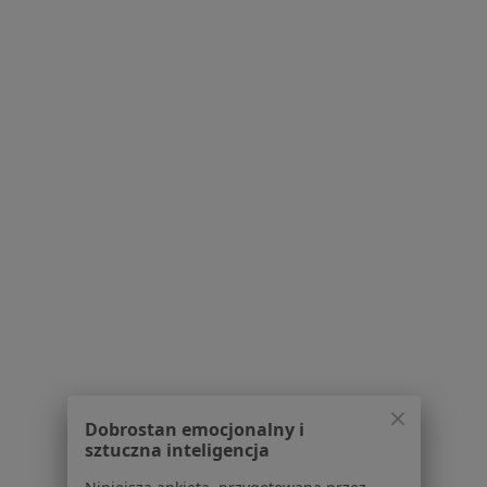
dr n. med. Artur Borowski
·
Więcej
Urolog
58 opinii
Wolności 64, Chorzów
•
Mapa
Centrum Medyczne Urovita
Konsultacja urologiczna + USG
350 zł
Specjalista nie oferuje umawiania online pod tym adresem.
Poproś o wizytę
1
2
Dobrostan emocjonalny i
sztuczna inteligencja
Powiązane wyszukiwania