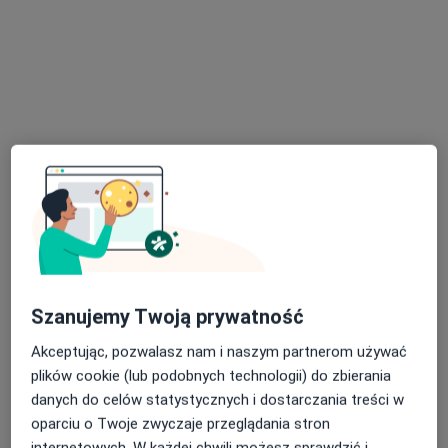
lek. Wojciech Garłowski
·
Więcej
Urolog
206 opinii
Adres 1
Adres 2
Szanujemy Twoją prywatność
Akceptując, pozwalasz nam i naszym partnerom używać
Generała Władysława Sikorskiego 1, Świętochłowice
•
Mapa
plików cookie (lub podobnych technologii) do zbierania
Severux Centrum Medyczne
danych do celów statystycznych i dostarczania treści w
Konsultacja urologiczna + USG
300 zł
oparciu o Twoje zwyczaje przeglądania stron
internetowych. W każdej chwili możesz sprawdzić i