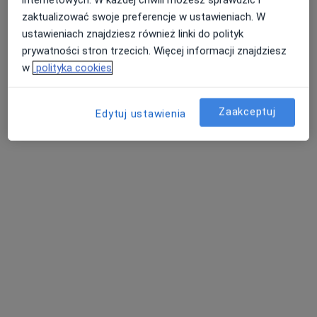
Specjalista nie oferuje umawiania online pod tym adresem.
zaktualizować swoje preferencje w ustawieniach. W
ustawieniach znajdziesz również linki do polityk
Poproś o wizytę
prywatności stron trzecich. Więcej informacji znajdziesz
w
polityka cookies
Zaakceptuj
Edytuj ustawienia
Bezpieczne płatności
Centrum Medyczne Salvia
·
Więcej
Okulistyka, Neurologia, Interna
1166 opinii
Adres 1
Adres 2