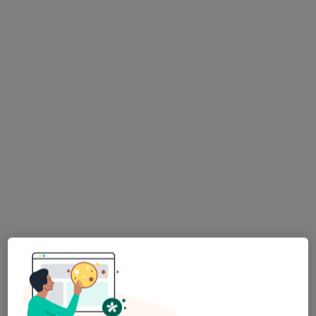
Bezpieczne płatności
Śląski Ośrodek Onkologii Sanivitas
·
Więcej
Medycyna rodzinna, Endokrynologia, Interna
783 opinie
Ul. Wolności 299, Zabrze
•
Mapa
Konsultacja neurologiczna
180 zł
Pokaż więcej usług
dr n. med. Jacek
lek. Nikodem Ciaputa
lek. Marta Pośpiech
Zostawa
ginekolog
dermatolog