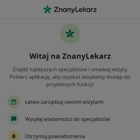
Me
Kolka Nerkowa • Zabrze, śląskie
Filtry
• 1
Ubezpieczenie
Map
Kolka nerkowa specjaliści w Zabrzu
Witaj na ZnanyLekarz
Jak działają wyniki wyszukiwania
Znajdź najlepszych specjalistów i umawiaj wizyty.
Pobierz aplikację, aby uzyskać bezpłatny dostęp do
Jakiego specjalisty szukasz?
przydatnych funkcji:
Urolog
Lekarz rodzinny
Ultrasonografist
Łatwo zarządzaj swoimi wizytami
Wysyłaj wiadomości do specjalistów
Otrzymuj powiadomienia