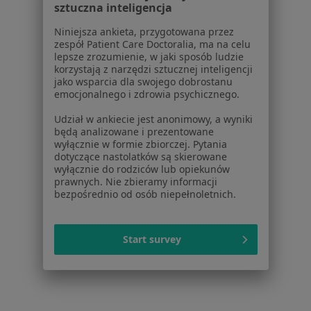
sztuczna inteligencja
Niniejsza ankieta, przygotowana przez
zespół Patient Care Doctoralia, ma na celu
Serwis
lepsze zrozumienie, w jaki sposób ludzie
korzystają z narzędzi sztucznej inteligencji
Regulamin
jako wsparcia dla swojego dobrostanu
emocjonalnego i zdrowia psychicznego.
Polityka prywatności pacjentów
Polityka prywatności profesjonalistów
Udział w ankiecie jest anonimowy, a wyniki
Polityka prywatności dla profesjonalistów, których
będą analizowane i prezentowane
wyłącznie w formie zbiorczej. Pytania
dane pozyskaliśmy samodzielnie
dotyczące nastolatków są skierowane
Polityka cookies
wyłącznie do rodziców lub opiekunów
Jak działają wyniki wyszukiwania
prawnych. Nie zbieramy informacji
bezpośrednio od osób niepełnoletnich.
Dostępność
O nas
Praca
Rekrutujemy!
Start survey
Partnerzy
Centrum prasowe
Kontakt
Dla pacjentów