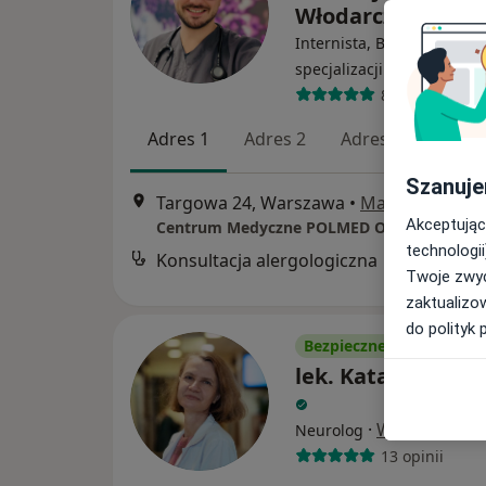
Włodarczyk
Internista, Bariatra, W tra
·
specjalizacji (Alergolog)
83 opinie
Adres 1
Adres 2
Adres 3
Onl
Szanuje
Targowa 24, Warszawa
•
Mapa
Akceptując
technologii
Konsultacja alergologiczna
Twoje zwyc
zaktualizo
do polityk 
Bezpieczne płatności
lek. Katarzyna K
·
Więcej
Neurolog
13 opinii