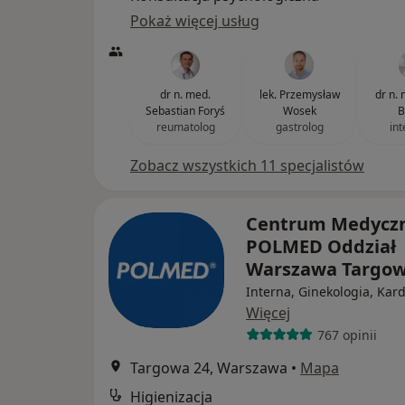
Pokaż więcej usług
dr n. med.
lek. Przemysław
dr n. 
Sebastian Foryś
Wosek
B
reumatolog
gastrolog
int
Zobacz wszystkich 11 specjalistów
Centrum Medycz
POLMED Oddział
Warszawa Targo
Interna, Ginekologia, Kard
Więcej
767 opinii
Targowa 24, Warszawa
•
Mapa
Higienizacja