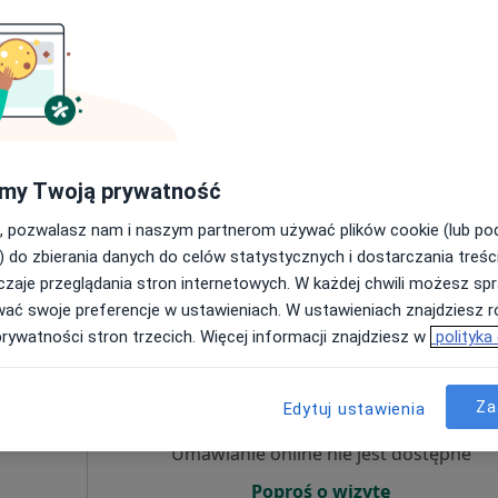
kcie
Umawianie online nie jest dostępne
Więcej
Poproś o wizytę
ine 1
Online 2
my Twoją prywatność
, pozwalasz nam i naszym partnerom używać plików cookie (lub p
Centrum Medyczne POLMED Oddział Warszawa Targowa
) do zbierania danych do celów statystycznych i dostarczania treśc
320 zł
zaje przeglądania stron internetowych. W każdej chwili możesz spr
wać swoje preferencje w ustawieniach. W ustawieniach znajdziesz ró
prywatności stron trzecich. Więcej informacji znajdziesz w
polityka
Dziś
Jutro
Ndz,
Pon,
7 Sie
8 Sie
9 Sie
10 Sie
ajdana
Za
Edytuj ustawienia
Umawianie online nie jest dostępne
Poproś o wizytę