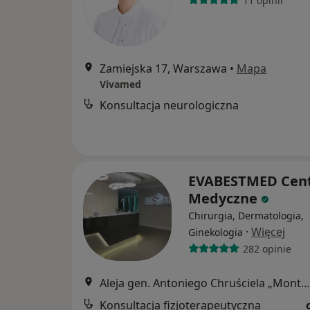
11 opinii
Zamiejska 17, Warszawa
•
Mapa
Vivamed
Konsultacja neurologiczna
EVABESTMED Cen
Medyczne
Chirurgia, Dermatologia,
·
Więcej
Ginekologia
282 opinie
Aleja gen. Antoniego Chruściela „Montera” 40, Warszawa
Konsultacja fizjoterapeutyczna