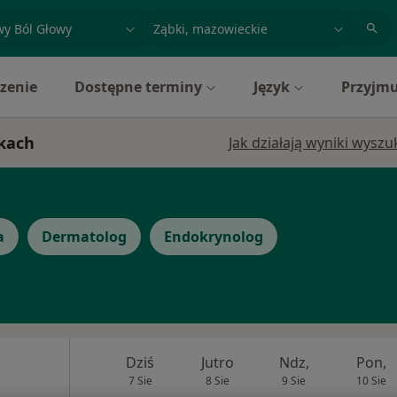
acja, badanie lub nazwisko
miasto lub dzielnica
zenie
Dostępne terminy
Język
Przyjmu
bkach
Jak działają wyniki wysz
a
Dermatolog
Endokrynolog
Dziś
Jutro
Ndz,
Pon,
7 Sie
8 Sie
9 Sie
10 Sie