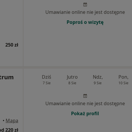
Umawianie online nie jest dostępne
Poproś o wizytę
250 zł
trum
Dziś
Jutro
Ndz,
Pon,
7 Sie
8 Sie
9 Sie
10 Sie
Umawianie online nie jest dostępne
Pokaż profil
•
Mapa
od 220 zł