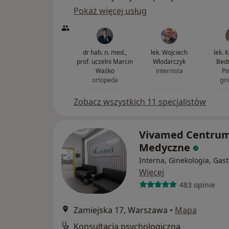
Pokaż więcej usług
dr hab. n. med.,
lek. Wojciech
lek. 
prof. uczelni Marcin
Włodarczyk
Bedn
Waśko
internista
Pi
ortopeda
gin
Zobacz wszystkich 11 specjalistów
Vivamed Centru
Medyczne
Interna, Ginekologia, Gast
Więcej
483 opinie
Zamiejska 17, Warszawa
•
Mapa
Konsultacja psychologiczna