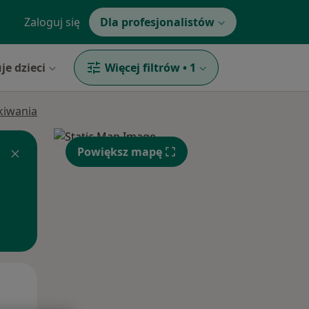
Zaloguj się
Dla profesjonalistów
je dzieci
Więcej filtrów
•
1
ukiwania
Powiększ mapę
Wt,
Śr,
Czw,
11 Sie
12 Sie
13 Sie