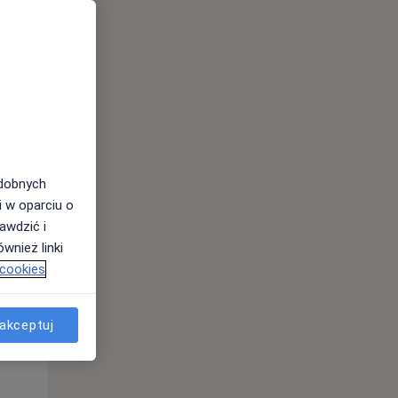
odobnych
i w oparciu o
awdzić i
wnież linki
 cookies
Wt,
Śr,
Czw,
11 Sie
12 Sie
13 Sie
akceptuj