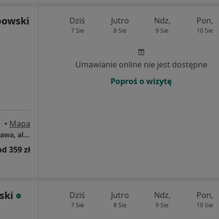
powski
Dziś
Jutro
Ndz,
Pon,
7 Sie
8 Sie
9 Sie
10 Sie
Umawianie online nie jest dostępne
Poproś o wizytę
•
Mapa
Centrum Medyczne Grupa LUX MED – Warszawa, al. Stanów Zjednoczonych 72
od 359 zł
ski
Dziś
Jutro
Ndz,
Pon,
7 Sie
8 Sie
9 Sie
10 Sie