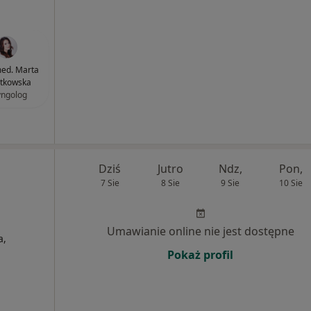
med. Marta
tkowska
yngolog
Dziś
Jutro
Ndz,
Pon,
7 Sie
8 Sie
9 Sie
10 Sie
Umawianie online nie jest dostępne
a,
Pokaż profil