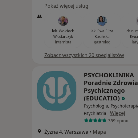
Pokaż więcej usług
lek. Wojciech
lek. Ewa Eliza
dr n. 
Włodarczyk
Kasińska
Kwia
internista
gastrolog
lar
Zobacz wszystkich 20 specjalistów
PSYCHOKLINIKA
Poradnie Zdrowia
Psychicznego
(EDUCATIO)
Psychologia, Psychoterapi
·
Więcej
Psychiatria
359 opinii
Żyzna 4, Warszawa
•
Mapa