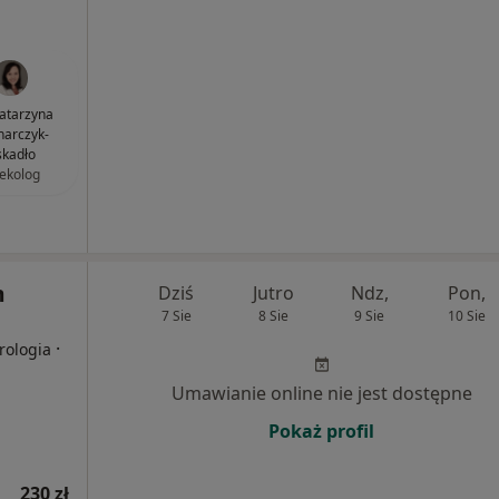
Katarzyna
arczyk-
skadło
ekolog
m
Dziś
Jutro
Ndz,
Pon,
7 Sie
8 Sie
9 Sie
10 Sie
·
rologia
Umawianie online nie jest dostępne
Pokaż profil
230 zł