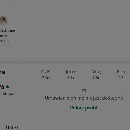
med. Irina
osek
ernista
ne
Dziś
Jutro
Ndz,
Pon,
7 Sie
8 Sie
9 Sie
10 Sie
wa
·
iologia
Umawianie online nie jest dostępne
Pokaż profil
160 zł