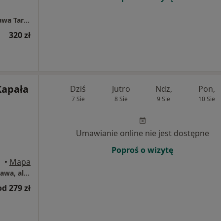
Centrum Medyczne POLMED Oddział Warszawa Targowa
320 zł
Kapała
Dziś
Jutro
Ndz,
Pon,
7 Sie
8 Sie
9 Sie
10 Sie
Umawianie online nie jest dostępne
Poproś o wizytę
•
Mapa
Centrum Medyczne Grupa LUX MED – Warszawa, al. Stanów Zjednoczonych 72
od 279 zł