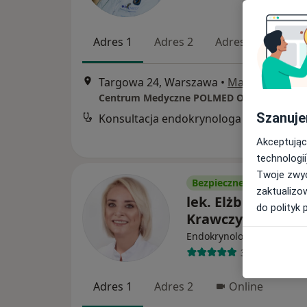
Adres 1
Adres 2
Adres 3
Adres
Targowa 24, Warszawa
•
Mapa
Szanuje
Konsultacja endokrynologa
Akceptując
technologii
Twoje zwyc
Bezpieczne płatności
zaktualizo
lek. Elżbieta Dept
do polityk 
Krawczyk
Endokrynolog, Internista
313 opinii
Adres 1
Adres 2
Online