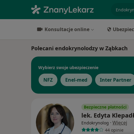
specjaliz
Konsultacje online
Ubezpiec
Polecani endokrynolodzy w Ząbkach
Wybierz swoje ubezpieczenie
NFZ
Enel-med
Inter Partner
Bezpieczne płatności
lek. Edyta Klepad
·
Więcej
Endokrynolog
44 opinie