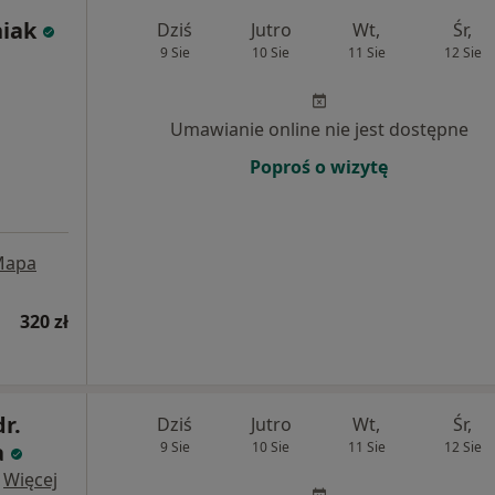
niak
Dziś
Jutro
Wt,
Śr,
9 Sie
10 Sie
11 Sie
12 Sie
Umawianie online nie jest dostępne
Poproś o wizytę
Mapa
320 zł
dr.
Dziś
Jutro
Wt,
Śr,
a
9 Sie
10 Sie
11 Sie
12 Sie
·
Więcej