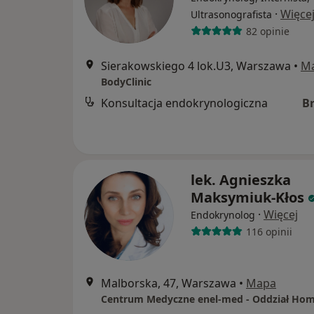
·
Więce
Ultrasonografista
82 opinie
Sierakowskiego 4 lok.U3, Warszawa
•
M
BodyClinic
Konsultacja endokrynologiczna
B
lek. Agnieszka
Maksymiuk-Kłos
·
Więcej
Endokrynolog
116 opinii
Malborska, 47, Warszawa
•
Mapa