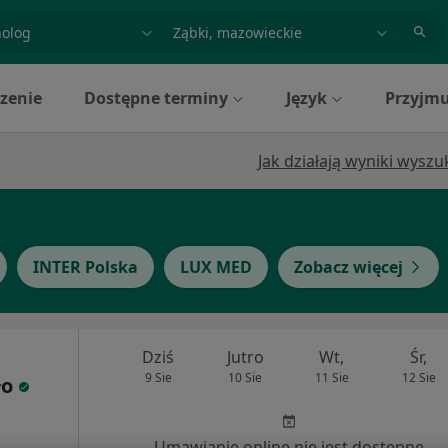
acja, badanie lub nazwisko
miasto lub dzielnica
zenie
Dostępne terminy
Język
Przyjmu
Jak działają wyniki wysz
INTER Polska
LUX MED
Zobacz więcej
Dziś
Jutro
Wt,
Śr,
9 Sie
10 Sie
11 Sie
12 Sie
ło
Umawianie online nie jest dostępne