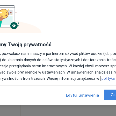
Poproś o wizytę
 4
Centrum Medyczne POLMED Oddział Warszawa Targowa
my Twoją prywatność
320 zł
, pozwalasz nam i naszym partnerom używać plików cookie (lub p
) do zbierania danych do celów statystycznych i dostarczania treśc
zaje przeglądania stron internetowych. W każdej chwili możesz spr
Dziś
Jutro
Wt,
Śr,
wać swoje preferencje w ustawieniach. W ustawieniach znajdziesz ró
9 Sie
10 Sie
11 Sie
12 Sie
uła-
prywatności stron trzecich. Więcej informacji znajdziesz w
polityka
·
Więcej
Umawianie online nie jest dostępne
Za
Edytuj ustawienia
Poproś o wizytę