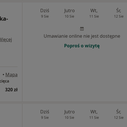
Dziś
Jutro
Wt,
Śr,
9 Sie
10 Sie
11 Sie
12 Sie
ka-
Umawianie online nie jest dostępne
Więcej
Poproś o wizytę
•
Mapa
cięca
320 zł
Dziś
Jutro
Wt,
Śr,
9 Sie
10 Sie
11 Sie
12 Sie