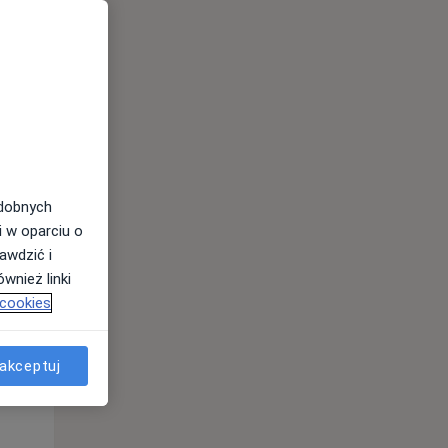
odobnych
i w oparciu o
awdzić i
Czw,
Pt,
Sob,
wnież linki
13 Sie
14 Sie
15 Sie
 cookies
akceptuj