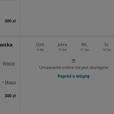
300 zł
owska
Dziś
Jutro
Wt,
Śr,
9 Sie
10 Sie
11 Sie
12 Sie
·
Więcej
Umawianie online nie jest dostępne
Poproś o wizytę
•
Mapa
300 zł