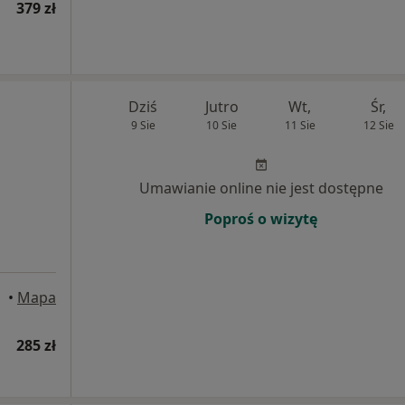
379 zł
Dziś
Jutro
Wt,
Śr,
9 Sie
10 Sie
11 Sie
12 Sie
Umawianie online nie jest dostępne
Poproś o wizytę
•
Mapa
285 zł