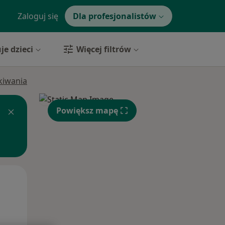
Zaloguj się
Dla profesjonalistów
je dzieci
Więcej filtrów
ukiwania
Powiększ mapę
Czw,
Pt,
Sob,
13 Sie
14 Sie
15 Sie