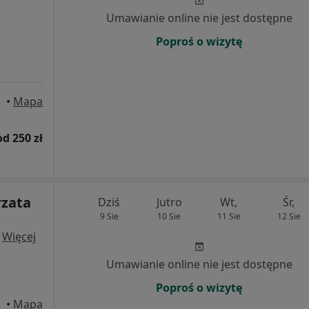
Umawianie online nie jest dostępne
Poproś o wizytę
•
Mapa
od 250 zł
rzata
Dziś
Jutro
Wt,
Śr,
9 Sie
10 Sie
11 Sie
12 Sie
·
Więcej
Umawianie online nie jest dostępne
Poproś o wizytę
•
Mapa