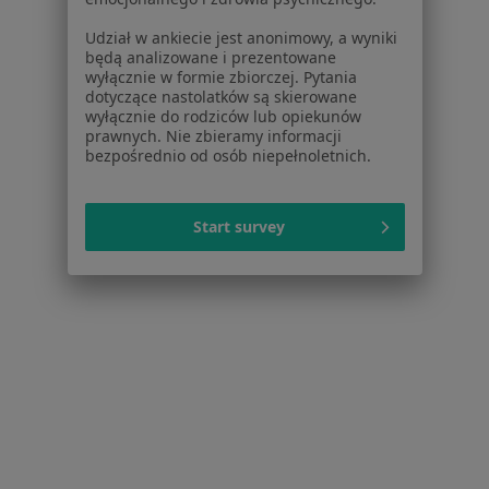
Lekarze
Placówki medyczne
Udział w ankiecie jest anonimowy, a wyniki
Pytania i odpowiedzi
będą analizowane i prezentowane
wyłącznie w formie zbiorczej. Pytania
Usługi i zabiegi
dotyczące nastolatków są skierowane
Choroby
wyłącznie do rodziców lub opiekunów
Pomoc
prawnych. Nie zbieramy informacji
bezpośrednio od osób niepełnoletnich.
Aplikacje mobilne
Blog dla pacjentów
Dla profesjonalistów
Start survey
Cennik
Dla lekarzy
Dla placówek medycznych
Noa Notes
nowość
Baza wiedzy
Centrum Pomocy dla Specjalisty
Kontakt
ZnanyLekarz - Strona główna