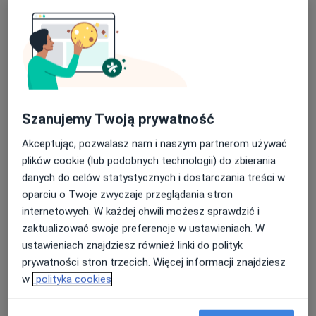
lek. Łukasz Wojnar
Szanujemy Twoją prywatność
·
Więcej
Urolog, Androlog
Akceptując, pozwalasz nam i naszym partnerom używać
762 opinie
plików cookie (lub podobnych technologii) do zbierania
Mostowa 12, Kamionki
•
Mapa
danych do celów statystycznych i dostarczania treści w
Centrum Zdrowia Rodziny
oparciu o Twoje zwyczaje przeglądania stron
internetowych. W każdej chwili możesz sprawdzić i
Konsultacja urologiczna
350 zł
zaktualizować swoje preferencje w ustawieniach. W
Specjalista nie oferuje umawiania online pod tym adresem.
ustawieniach znajdziesz również linki do polityk
prywatności stron trzecich. Więcej informacji znajdziesz
Poproś o wizytę
w
polityka cookies