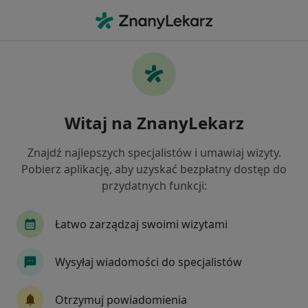
Me
Kamica Nerkowa • Kamionki, wielkopolskie
Filtry
• 1
Ubezpieczenie
Map
Kamica nerkowa specjaliści w Kamionkach
Witaj na ZnanyLekarz
Jak działają wyniki wyszukiwania
Znajdź najlepszych specjalistów i umawiaj wizyty.
Pobierz aplikację, aby uzyskać bezpłatny dostęp do
Jakiego specjalisty szukasz?
przydatnych funkcji:
Urolog
Lekarz rodzinny
Chirurg
Endo
Łatwo zarządzaj swoimi wizytami
Wysyłaj wiadomości do specjalistów
Otrzymuj powiadomienia