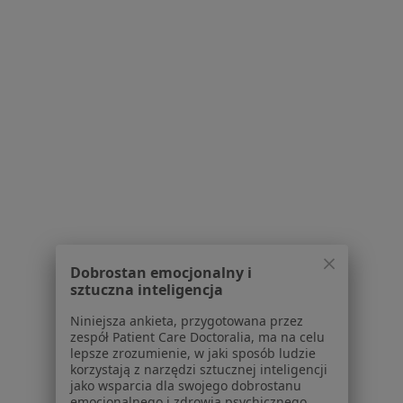
Serwis
Regulamin
Polityka prywatności pacjentów
Polityka prywatności profesjonalistów
Polityka prywatności dla profesjonalistów, których
dane pozyskaliśmy samodzielnie
Polityka cookies
Jak działają wyniki wyszukiwania
Dostępność
O nas
Praca
Rekrutujemy!
Dobrostan emocjonalny i
sztuczna inteligencja
Partnerzy
Centrum prasowe
Niniejsza ankieta, przygotowana przez
Kontakt
zespół Patient Care Doctoralia, ma na celu
lepsze zrozumienie, w jaki sposób ludzie
Dla pacjentów
korzystają z narzędzi sztucznej inteligencji
jako wsparcia dla swojego dobrostanu
emocjonalnego i zdrowia psychicznego.