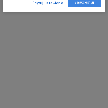
Zaakceptuj
Edytuj ustawienia
Centrum Medyczne Kamionki
·
Więcej
Fizjoterapia, Pediatria, Ginekologia
625 opinii
Platanowa 18, Kamionki
•
Mapa
Konsultacja ortopedyczna
od 180 zł
Pokaż więcej usług
lek. Paulina Cornetti
lek. Ewa Bekas
lek. Marek
ginekolog
neurolog
Szymaniak
kardiolog