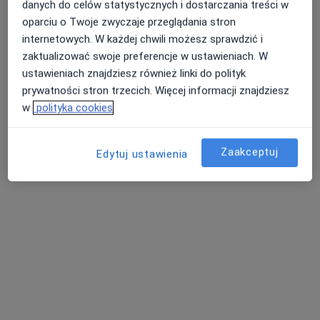
danych do celów statystycznych i dostarczania treści w
oparciu o Twoje zwyczaje przeglądania stron
internetowych. W każdej chwili możesz sprawdzić i
zaktualizować swoje preferencje w ustawieniach. W
ustawieniach znajdziesz również linki do polityk
prywatności stron trzecich. Więcej informacji znajdziesz
w
polityka cookies
dr Anna Domagała
Dermatolog, Wenerolog, Lekarz wykonujący zabiegi medycyny
·
Więcej
estetycznej
Zaakceptuj
Edytuj ustawienia
118 opinii
Adres 1
Adres 2
Adres 3
Online
Bielska 1 (wejście od Zduńskiej 3), Płock
•
Mapa
Dr. Medic Indywidualna Specjalistyczna Praktyka Lekarska Dr. Anna Domagala
Konsultacja dermatologiczna
od 300 zł
Specjalista nie oferuje umawiania online pod tym adresem.