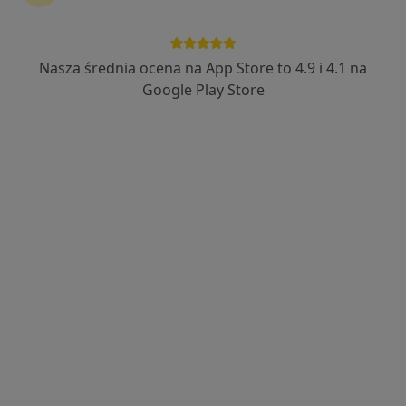
Nasza średnia ocena na App Store to 4.9 i 4.1 na
Bezpieczne płatności
Google Play Store
lek. Tomasz Jarowicz
·
Więcej
Dermatolog, Wenerolog, Dermatolog dziecięcy
412 opinii
Adres 1
Adres 2
Adres 3
Online
Medyczna 8 lok. 138 (ROKA), Parter, wejście od ul. Honorowych Dawców Krwi, Płock
•
Mapa
OpenMed Centrum Medyczne
Konsultacja dermatologiczna
300 zł
Specjalista nie oferuje umawiania online pod tym adresem.
Poproś o wizytę