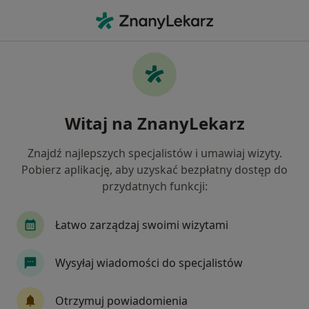
Me
Grzybica • Płock, mazowieckie
Filtry
• 1
Ubezpieczenie
Map
Grzybica specjaliści w Płocku
Witaj na ZnanyLekarz
Jak działają wyniki wyszukiwania
Znajdź najlepszych specjalistów i umawiaj wizyty.
Pobierz aplikację, aby uzyskać bezpłatny dostęp do
Jakiego specjalisty szukasz?
przydatnych funkcji:
Dermatolog
Internista
Lekarz wykonujący
Łatwo zarządzaj swoimi wizytami
Wysyłaj wiadomości do specjalistów
Otrzymuj powiadomienia