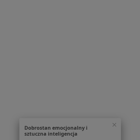
Konsultacja ortopedyczna
150 zł
Brak dostępnych specjalistów z wolnymi terminami w tym centrum medycznym.
Pokaż profil
Powiązane wyszukiwania
W pobliżu Płocka
Grzybica w Włocławku
Grzybica w Łowiczu
Grzybica w Gostyninie
Schorzenia w Płocku
Nadciśnienie tętnicze w Płocku
Dobrostan emocjonalny i
Niewydolność serca w Płocku
sztuczna inteligencja