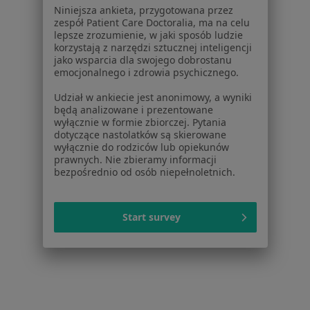
Cukrzyca w Płocku
Niniejsza ankieta, przygotowana przez
zespół Patient Care Doctoralia, ma na celu
Hipercholesterolemia w Płocku
lepsze zrozumienie, w jaki sposób ludzie
korzystają z narzędzi sztucznej inteligencji
Choroba wieńcowa w Płocku
jako wsparcia dla swojego dobrostanu
emocjonalnego i zdrowia psychicznego.
Więcej (15)
Udział w ankiecie jest anonimowy, a wyniki
Więcej w kategorii: Schorzenia w Płocku
będą analizowane i prezentowane
wyłącznie w formie zbiorczej. Pytania
dotyczące nastolatków są skierowane
Grzybica Specjaliści W Płocku
wyłącznie do rodziców lub opiekunów
prawnych. Nie zbieramy informacji
bezpośrednio od osób niepełnoletnich.
Start survey
Serwis
Regulamin
Polityka prywatności pacjentów
Polityka prywatności profesjonalistów