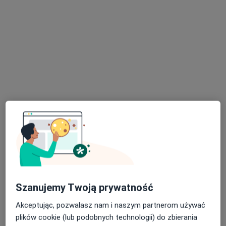
lek. Ewa Piekarczyk
·
Więcej
Dermatolog
50 opinii
Medyczna 8 lok. 138 (ROKA), Parter, wejście od ul. Honorowych Dawców Krwi, Płock
•
Mapa
OpenMed Centrum Medyczne
Konsultacja dermatologiczna
300 zł
Specjalista nie oferuje umawiania online pod tym adresem.
Szanujemy Twoją prywatność
Poproś o wizytę
Akceptując, pozwalasz nam i naszym partnerom używać
plików cookie (lub podobnych technologii) do zbierania