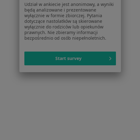
Zmiany skórne w Gdyni
Udział w ankiecie jest anonimowy, a wyniki
będą analizowane i prezentowane
Znamiona w Gdyni
wyłącznie w formie zbiorczej. Pytania
dotyczące nastolatków są skierowane
Blizny w Gdyni
wyłącznie do rodziców lub opiekunów
prawnych. Nie zbieramy informacji
Choroby chirurgiczne w Gdyni
bezpośrednio od osób niepełnoletnich.
Kamica żółciowa w Gdyni
Start survey
Więcej (15)
Więcej w kategorii: Schorzenia w Gdyni
Strona Główna
Choroby
Dysplazja Stawu Biodrowego
Gdynia
Zmień miasto
Zmień miasto
Serwis