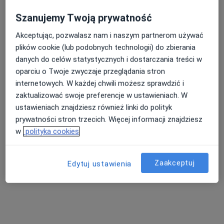
Szanujemy Twoją prywatność
Akceptując, pozwalasz nam i naszym partnerom używać
plików cookie (lub podobnych technologii) do zbierania
danych do celów statystycznych i dostarczania treści w
lek. Krzysztof Michali
oparciu o Twoje zwyczaje przeglądania stron
·
Więcej
Lekarz rodzinny
internetowych. W każdej chwili możesz sprawdzić i
27 opinii
zaktualizować swoje preferencje w ustawieniach. W
ustawieniach znajdziesz również linki do polityk
plac Żeromskiego 1/3, Strzelce Opolskie
•
Mapa
prywatności stron trzecich. Więcej informacji znajdziesz
MI CLINIC
w
polityka cookies
Konsultacja lekarza rodzinnego
200 zł
Specjalista nie oferuje umawiania online pod tym adresem.
Zaakceptuj
Edytuj ustawienia
Poproś o wizytę