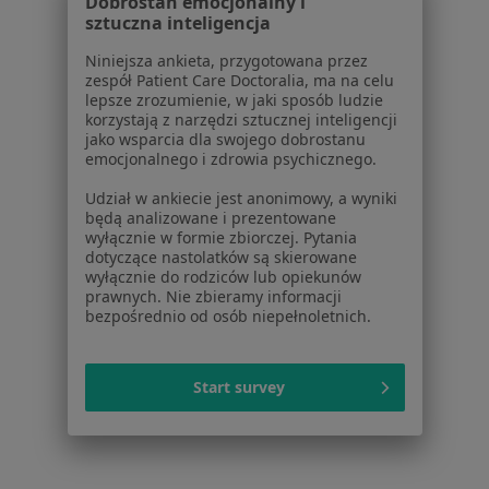
Dobrostan emocjonalny i
Lekarze
sztuczna inteligencja
Placówki medyczne
Niniejsza ankieta, przygotowana przez
Pytania i odpowiedzi
zespół Patient Care Doctoralia, ma na celu
Usługi i zabiegi
lepsze zrozumienie, w jaki sposób ludzie
Choroby
korzystają z narzędzi sztucznej inteligencji
jako wsparcia dla swojego dobrostanu
Pomoc
emocjonalnego i zdrowia psychicznego.
Aplikacje mobilne
Blog dla pacjentów
Udział w ankiecie jest anonimowy, a wyniki
będą analizowane i prezentowane
wyłącznie w formie zbiorczej. Pytania
Dla profesjonalistów
dotyczące nastolatków są skierowane
wyłącznie do rodziców lub opiekunów
Cennik
prawnych. Nie zbieramy informacji
Dla lekarzy
bezpośrednio od osób niepełnoletnich.
Dla placówek medycznych
Noa Notes
nowość
Baza wiedzy
Start survey
Centrum Pomocy dla Specjalisty
Kontakt
ZnanyLekarz - Strona główna