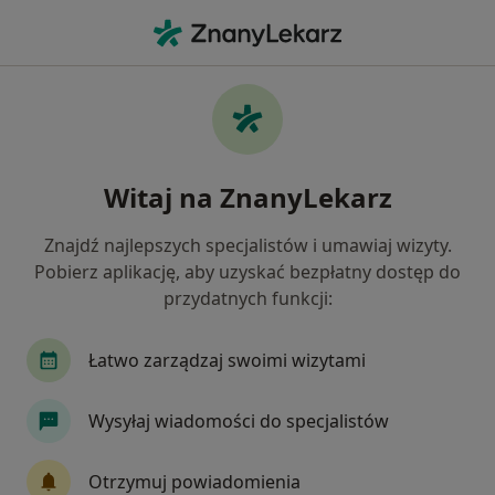
Me
Depresja • Strzelce Opolskie, opolskie
Filtry
• 1
Ubezpieczenie
Map
Depresja specjaliści w Strzelcach Opolskich
Witaj na ZnanyLekarz
Jak działają wyniki wyszukiwania
Znajdź najlepszych specjalistów i umawiaj wizyty.
Pobierz aplikację, aby uzyskać bezpłatny dostęp do
Jakiego specjalisty szukasz?
przydatnych funkcji:
Psycholog
Psychoterapeuta
Lekarz rodzi
Łatwo zarządzaj swoimi wizytami
Wysyłaj wiadomości do specjalistów
Otrzymuj powiadomienia