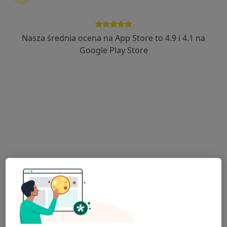
Nasza średnia ocena na App Store to 4.9 i 4.1 na
mgr Katarzyna Wojutyńska
Google Play Store
·
Więcej
Psycholog, Psycholog dziecięcy
238 opinii
Adres
Online
Bolesława Chrobrego 2, Strzelce Opolskie
•
Mapa
Gabinet psychologiczny
Konsultacja psychologiczna
250 zł
Specjalista nie oferuje umawiania online pod tym adresem.
Poproś o wizytę