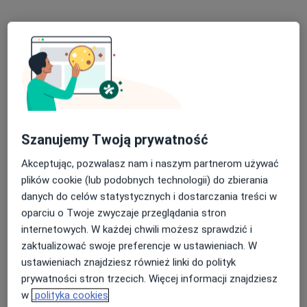
Konsultacja psychologiczna
180 zł
Specjalista nie oferuje umawiania online pod tym adresem.
Poproś o wizytę
Szanujemy Twoją prywatność
Akceptując, pozwalasz nam i naszym partnerom używać
plików cookie (lub podobnych technologii) do zbierania
danych do celów statystycznych i dostarczania treści w
mgr Lucyna Jendrzejczyk
oparciu o Twoje zwyczaje przeglądania stron
internetowych. W każdej chwili możesz sprawdzić i
·
Więcej
Psychoterapeuta certyfikowany, Psycholog
zaktualizować swoje preferencje w ustawieniach. W
25 opinii
ustawieniach znajdziesz również linki do polityk
Adres
Online
prywatności stron trzecich. Więcej informacji znajdziesz
w
polityka cookies