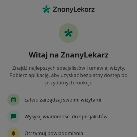
Me
Depresja • Świętochłowice, śląskie
Filtry
• 1
Ubezpieczenie
Map
Depresja specjaliści w Świętochłowicach
Witaj na ZnanyLekarz
Jak działają wyniki wyszukiwania
Znajdź najlepszych specjalistów i umawiaj wizyty.
Pobierz aplikację, aby uzyskać bezpłatny dostęp do
Jakiego specjalisty szukasz?
przydatnych funkcji:
Psycholog
Psychoterapeuta
Psychiatra
Łatwo zarządzaj swoimi wizytami
Wysyłaj wiadomości do specjalistów
Otrzymuj powiadomienia