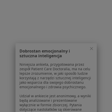
1
2
Powiązane wyszukiwania
W pobliżu Świętochłowic
Depresja w Katowicach
Dobrostan emocjonalny i
sztuczna inteligencja
Depresja w Gliwicach
Niniejsza ankieta, przygotowana przez
Depresja w Tychach
zespół Patient Care Doctoralia, ma na celu
lepsze zrozumienie, w jaki sposób ludzie
Depresja w Sosnowcu
korzystają z narzędzi sztucznej inteligencji
jako wsparcia dla swojego dobrostanu
Depresja w Bytomiu
emocjonalnego i zdrowia psychicznego.
Więcej (14)
Udział w ankiecie jest anonimowy, a wyniki
Więcej w kategorii: W pobliżu Świętochłowic
będą analizowane i prezentowane
wyłącznie w formie zbiorczej. Pytania
Schorzenia w Świętochłowicach
dotyczące nastolatków są skierowane