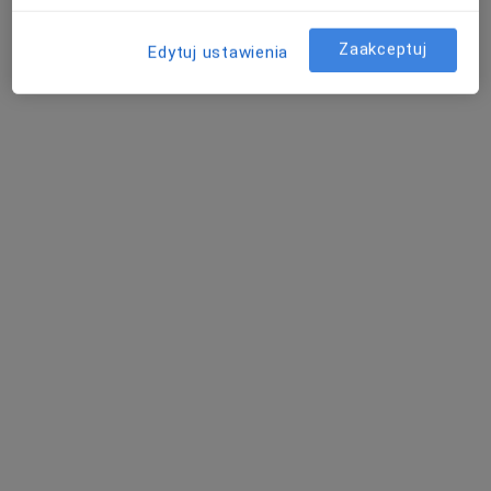
ul. Świętochłowicka 5 Pokój nr 18, Bytom
•
Mapa
VITACON
Zaakceptuj
Edytuj ustawienia
Konsultacja psychoterapeutyczna
220 zł
Specjalista nie oferuje umawiania online pod tym adresem.
Poproś o wizytę
mgr Ewa Adamska
·
Więcej
Psycholog
49 opinii