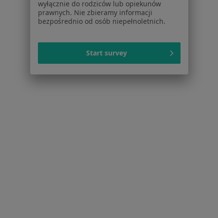
wyłącznie do rodziców lub opiekunów
Lęki w Świętochłowicach
prawnych. Nie zbieramy informacji
bezpośrednio od osób niepełnoletnich.
Zaburzenia emocjonalne w Świętochłowicach
Zaburzenia nastroju w Świętochłowicach
Start survey
Zaburzenia lękowe w Świętochłowicach
Kryzys emocjonalny w Świętochłowicach
Więcej (15)
Więcej w kategorii: Schorzenia w Świętochłow
Depresja Specjaliści W Świętochłowicach
Serwis