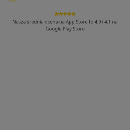
Nasza średnia ocena na App Store to 4.9 i 4.1 na
Nowy profil na ZnanyLekarz
Bezpieczne płatności
Google Play Store
mgr Żaneta Laps
·
Więcej
Psycholog
15 opinii
Adres
Online
Bytomska 15, Świętochłowice
•
Mapa
Fundacja Edukacji i Rozwoju "Katedra Psyche"
Konsultacja psychologiczna
180 zł
Specjalista nie oferuje umawiania online pod tym adresem.
Poproś o wizytę