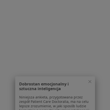
Poproś o wizytę
Bezpieczne płatności
mgr Joanna Różycka
·
Więcej
Psychoterapeuta, Psycholog
7 opinii
Dobrostan emocjonalny i
Adres
Online
sztuczna inteligencja
Niniejsza ankieta, przygotowana przez
zespół Patient Care Doctoralia, ma na celu
Firmowa 1, Opole
•
Mapa
lepsze zrozumienie, w jaki sposób ludzie
Prywatna Praktyka Psychoterapeutyczna - Joanna Różycka