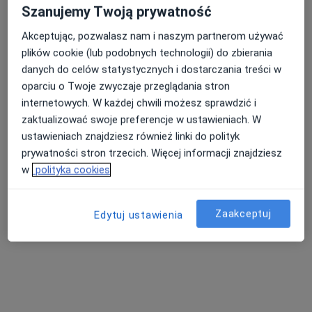
·
Więcej
Psychoterapeuta, Psycholog
Szanujemy Twoją prywatność
11 opinii
Akceptując, pozwalasz nam i naszym partnerom używać
Adres
Online 1
Online 2
Online 3
plików cookie (lub podobnych technologii) do zbierania
danych do celów statystycznych i dostarczania treści w
oparciu o Twoje zwyczaje przeglądania stron
Katedralna 10/1, Opole
•
Mapa
internetowych. W każdej chwili możesz sprawdzić i
G-Home Centrum Psychologiczno-Medyczne 2
zaktualizować swoje preferencje w ustawieniach. W
Konsultacja psychologiczna
220 zł
ustawieniach znajdziesz również linki do polityk
Specjalista nie oferuje umawiania online pod tym adresem.
prywatności stron trzecich. Więcej informacji znajdziesz
w
polityka cookies
Poproś o wizytę
Zaakceptuj
Edytuj ustawienia