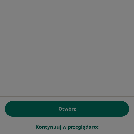
mgr Marta Dąbrowska
·
Więcej
Psychoterapeuta, Psycholog
ul. Krakowska 30, Strzelce Opolskie
•
Mapa
Marta Dąbrowska Gabinet Psychologiczno -Psychoterapeutyczny
Psychoterapia indywidualna
od 170 zł
Specjalista nie oferuje umawiania online pod tym adresem.
Poproś o wizytę
Otwórz
Ocelot Clinic
Kontynuuj w przeglądarce
Psychoterapia, Dietetyk