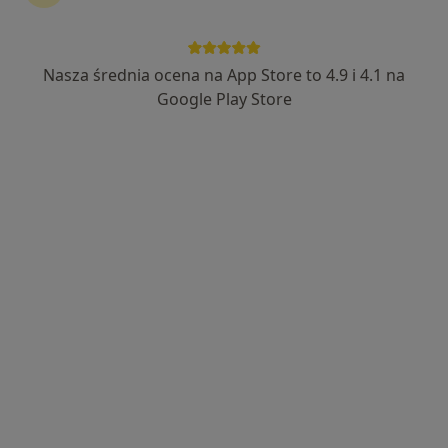
mgr Kaja Klimkiewicz
·
Więcej
Nasza średnia ocena na App Store to 4.9 i 4.1 na
Psychoterapeuta, Psycholog
14 opinii
Google Play Store
Adres
Online
Gliwicka 5, Toszek
•
Mapa
Szpital psychiatryczny w Toszku
Konsultacja psychologiczna
250 zł
Specjalista nie oferuje umawiania online pod tym adresem.
Poproś o wizytę