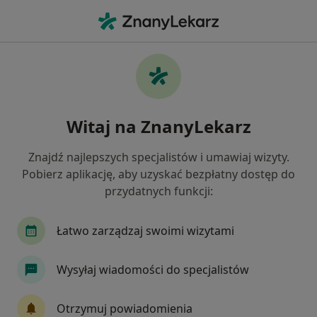
Me
Psychoterapeuta • Strzelce Opolskie, opolskie
Filtry
Ubezpieczenie
Mapa
Polecani psychoterapeuci w Strzelcach
Witaj na ZnanyLekarz
Opolskich
Jak działają wyniki wyszukiwania
Znajdź najlepszych specjalistów i umawiaj wizyty.
Pobierz aplikację, aby uzyskać bezpłatny dostęp do
przydatnych funkcji:
Wybierz swoje ubezpieczenie
Łatwo zarządzaj swoimi wizytami
Wysyłaj wiadomości do specjalistów
Otrzymuj powiadomienia