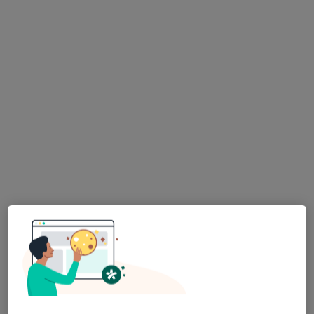
Poproś o wizytę
Dostępni specjaliści
Specjaliści znajdują się poza Strzelce Opolskie,
opolskie, w obszarach bliskich Twojemu
wyszukiwaniu.
Bezpieczne płatności
mgr Magdalena Galus