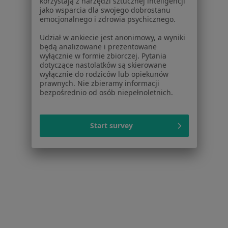
korzystają z narzędzi sztucznej inteligencji
jako wsparcia dla swojego dobrostanu
Konsultacja psychoterapeutyczna
180 zł
emocjonalnego i zdrowia psychicznego.
Specjalista nie oferuje umawiania online pod tym adresem.
Udział w ankiecie jest anonimowy, a wyniki
będą analizowane i prezentowane
Poproś o wizytę
wyłącznie w formie zbiorczej. Pytania
dotyczące nastolatków są skierowane
wyłącznie do rodziców lub opiekunów
prawnych. Nie zbieramy informacji
Inni specjaliści w Twojej okolicy
bezpośrednio od osób niepełnoletnich.
Obecnie nie ma wolnych miejsc. Sprawdź później
nowe oferty.
Start survey