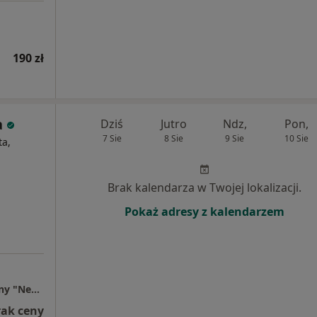
190 zł
a
Dziś
Jutro
Ndz,
Pon,
7 Sie
8 Sie
9 Sie
10 Sie
ta,
Brak kalendarza w Twojej lokalizacji.
Pokaż adresy z kalendarzem
Gabinet Psychologiczno-Psychoterapeutyczny "NeuroRóżni" Agata Gamza
rak ceny