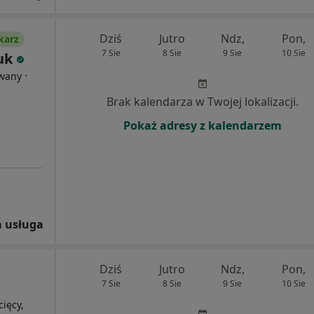
Dziś
Jutro
Ndz,
Pon,
karz
7 Sie
8 Sie
9 Sie
10 Sie
uk
·
owany
Brak kalendarza w Twojej lokalizacji.
Pokaż adresy z kalendarzem
 usługa
Dziś
Jutro
Ndz,
Pon,
7 Sie
8 Sie
9 Sie
10 Sie
cięcy,