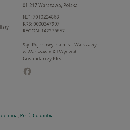
01-217 Warszawa, Polska
NIP: ⁠7010224868
KRS: ⁠0000347997
isty
REGON: ⁠142276657
Sąd Rejonowy dla m.st. Warszawy
w Warszawie XII Wydział
Gospodarczy KRS
Facebook
otwiera się w nowej karcie
cie
owej karcie
ię w nowej karcie
iera się w nowej karcie
otwiera się w nowej karcie
otwiera się w nowej karcie
otwiera się w nowej karcie
rgentina
,
Perú
,
Colombia