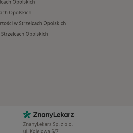
lcach Opolskich
cach Opolskich
rtości w Strzelcach Opolskich
Strzelcach Opolskich
Schorzenia w Strzelcach Opolskich
Kontakt
ZnanyLekarz - Strona główna
ZnanyLekarz Sp. z o.o.
ul. Kolejowa 5/7