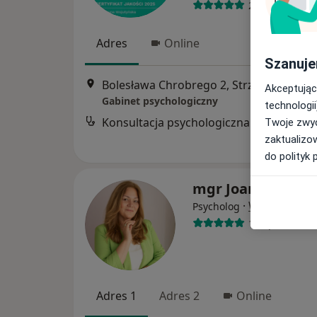
238 opinii
Adres
Online
Szanuje
Bolesława Chrobrego 2, Strzelce O
Akceptując
Gabinet psychologiczny
technologii
Konsultacja psychologiczna
Twoje zwyc
zaktualizo
do polityk 
mgr Joanna Rycer
·
Więcej
Psycholog
10 opinii
Adres 1
Adres 2
Online