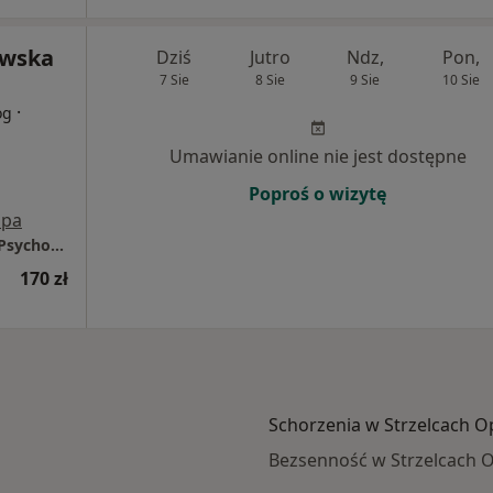
owska
Dziś
Jutro
Ndz,
Pon,
7 Sie
8 Sie
9 Sie
10 Sie
·
og
Umawianie online nie jest dostępne
Poproś o wizytę
pa
Marta Dąbrowska Gabinet Psychologiczno -Psychoterapeutyczny
170 zł
Schorzenia w Strzelcach O
Bezsenność w Strzelcach O