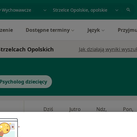
acja, badanie lub nazwisko
miasto lub dzielnica
zenie
Dostępne terminy
Język
Przyjmu
trzelcach Opolskich
Jak działają wyniki wysz
Psycholog dziecięcy
Dziś
Jutro
Ndz,
Pon,
7 Sie
8 Sie
9 Sie
10 Sie
·
cięcy
Umawianie online nie jest dostępne