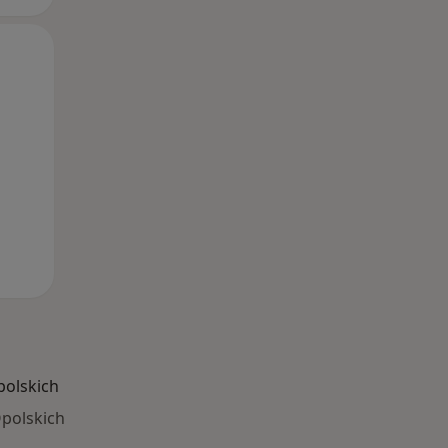
Wt,
Śr,
Czw,
11 Sie
12 Sie
13 Sie
polskich
polskich