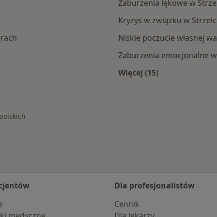
Zaburzenia lękowe w Strze
Kryzys w związku w Strzel
rach
Niskie poczucie własnej wa
Zaburzenia emocjonalne w 
Więcej (15)
ec Opolskich
Więcej w kategorii: 
polskich
cjentów
Dla profesjonalistów
e
Cennik
ki medyczne
Dla lekarzy