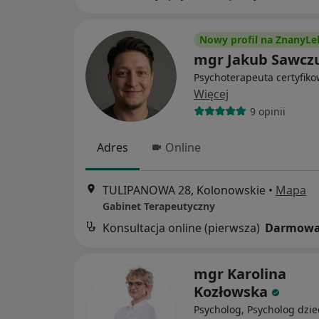
Nowy profil na ZnanyLe
mgr Jakub Sawcz
Psychoterapeuta certyfik
Więcej
9 opinii
Adres
Online
TULIPANOWA 28, Kolonowskie
•
Mapa
Gabinet Terapeutyczny
Konsultacja online (pierwsza)
Darmowa
mgr Karolina
Kozłowska
Psycholog, Psycholog dzie