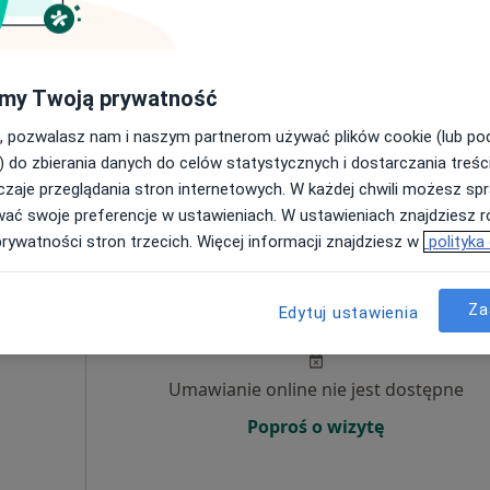
Poproś o wizytę
my Twoją prywatność
polskie
•
Mapa
, pozwalasz nam i naszym partnerom używać plików cookie (lub p
) do zbierania danych do celów statystycznych i dostarczania treśc
250 zł
zaje przeglądania stron internetowych. W każdej chwili możesz spr
wać swoje preferencje w ustawieniach. W ustawieniach znajdziesz ró
prywatności stron trzecich. Więcej informacji znajdziesz w
polityka
z
Dziś
Jutro
Ndz,
Pon,
Za
Edytuj ustawienia
7 Sie
8 Sie
9 Sie
10 Sie
Umawianie online nie jest dostępne
Poproś o wizytę