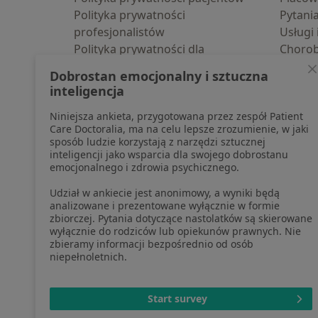
Polityka prywatności
Pytani
profesjonalistów
Usługi 
Polityka prywatności dla
Choro
profesjonalistów, których dane
Pomoc
Dobrostan emocjonalny i sztuczna
pozyskaliśmy samodzielnie
Aplika
inteligencja
Polityka cookies
Blog d
Niniejsza ankieta, przygotowana przez zespół Patient
Jak działają wyniki wyszukiwania
Care Doctoralia, ma na celu lepsze zrozumienie, w jaki
Dostępność
sposób ludzie korzystają z narzędzi sztucznej
O nas
inteligencji jako wsparcia dla swojego dobrostanu
emocjonalnego i zdrowia psychicznego.
Praca
Rekrutujemy!
Partnerzy
Udział w ankiecie jest anonimowy, a wyniki będą
Centrum prasowe
analizowane i prezentowane wyłącznie w formie
zbiorczej. Pytania dotyczące nastolatków są skierowane
Kontakt
wyłącznie do rodziców lub opiekunów prawnych. Nie
zbieramy informacji bezpośrednio od osób
niepełnoletnich.
otwiera się w now
otwiera s
o
Polska
,
Türkiye
,
España
,
Start survey