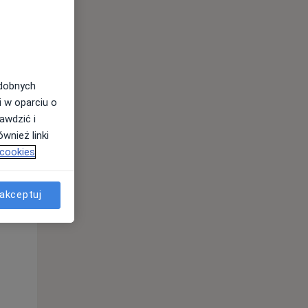
odobnych
i w oparciu o
awdzić i
wnież linki
 cookies
Wt,
Śr,
Czw,
akceptuj
11 Sie
12 Sie
13 Sie