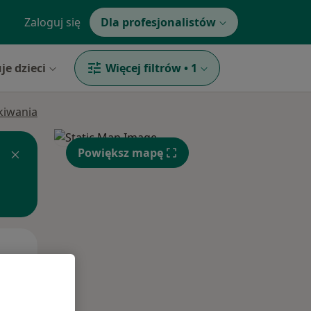
Zaloguj się
Dla profesjonalistów
je dzieci
Więcej filtrów
•
1
ukiwania
Powiększ mapę
Wt,
Śr,
Czw,
11 Sie
12 Sie
13 Sie