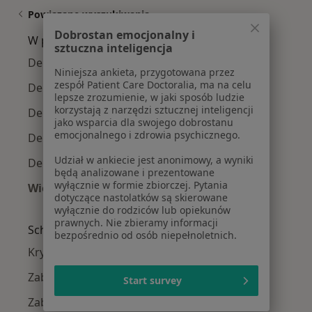
Powiązane wyszukiwania
Dobrostan emocjonalny i
W pobliżu Siedlec
sztuczna inteligencja
Depresja w Mińsku Mazowieckim
Niniejsza ankieta, przygotowana przez
zespół Patient Care Doctoralia, ma na celu
Depresja w Węgrowie
lepsze zrozumienie, w jaki sposób ludzie
korzystają z narzędzi sztucznej inteligencji
Depresja w Radzyniu Podlaskim
jako wsparcia dla swojego dobrostanu
emocjonalnego i zdrowia psychicznego.
Depresja w Łukowie
Udział w ankiecie jest anonimowy, a wyniki
Depresja w Legionowie
będą analizowane i prezentowane
wyłącznie w formie zbiorczej. Pytania
Więcej (2)
dotyczące nastolatków są skierowane
Więcej w kategorii: W pobliżu Siedlec
wyłącznie do rodziców lub opiekunów
prawnych. Nie zbieramy informacji
Schorzenia w Siedlcach
bezpośrednio od osób niepełnoletnich.
Kryzys emocjonalny w Siedlcach
Zaburzenia nastroju w Siedlcach
Start survey
Zaburzenia emocjonalne w Siedlcach