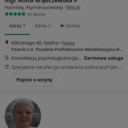
mgr Anita Grąbczewska
·
Więcej
Psycholog, Psychotraumatolog
34 opinie
Adres 1
Adres 2
Online
Kilińskiego 40, Siedlce
•
Mapa
Powrót z U. Poradnia Profilaktyczno Rehabilitacyjna dla Osób Uzależnionych i Współuzależnionych
Konsultacja psychologiczna (pierwsza wizyta)
Darmowa usługa
Specjalista nie oferuje umawiania online pod tym adresem.
Poproś o wizytę