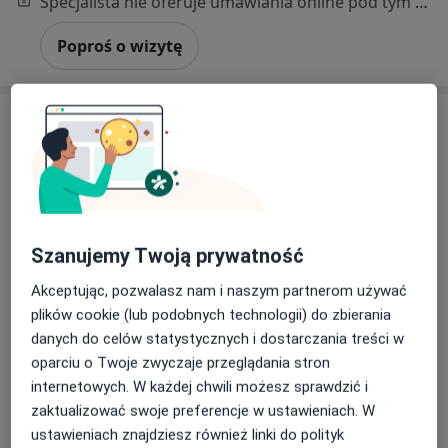
Specjalista nie oferuje umawiania online pod tym adresem.
Poproś o wizytę
Szanujemy Twoją prywatność
mgr Kornelia Ziajor
Akceptując, pozwalasz nam i naszym partnerom używać
·
Więcej
Psycholog
plików cookie (lub podobnych technologii) do zbierania
51 opinii
danych do celów statystycznych i dostarczania treści w
Adres
Online
oparciu o Twoje zwyczaje przeglądania stron
internetowych. W każdej chwili możesz sprawdzić i
zaktualizować swoje preferencje w ustawieniach. W
Kazimierza Pułaskiego 10, Siedlce
•
Mapa
ustawieniach znajdziesz również linki do polityk
Centrum Terapii ALMA