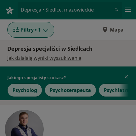
Me
Depresja • Siedlce, mazowieckie
Filtry
• 1
Mapa
Depresja specjaliści w Siedlcach
Jak działają wyniki wyszukiwania
Jakiego specjalisty szukasz?
Psycholog
Psychoterapeuta
Psychiatra