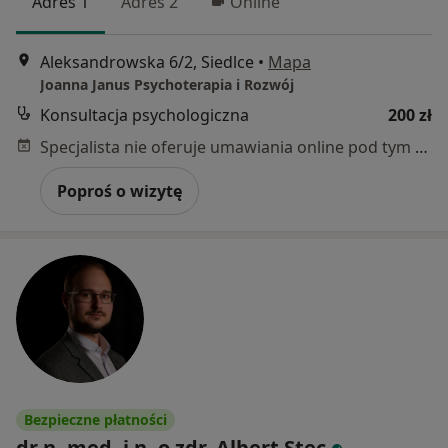
Adres 1
Adres 2
Online
Aleksandrowska 6/2, Siedlce
•
Mapa
Joanna Janus Psychoterapia i Rozwój
Konsultacja psychologiczna
200 zł
Specjalista nie oferuje umawiania online pod tym adresem.
Poproś o wizytę
Bezpieczne płatności
dr n. med. i n. o zdr. Albert Stec