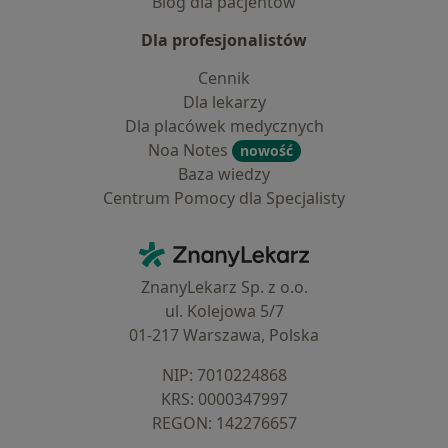
Blog dla pacjentów
Dla profesjonalistów
Cennik
Dla lekarzy
Dla placówek medycznych
Noa Notes
nowość
Baza wiedzy
Centrum Pomocy dla Specjalisty
Kontakt
ZnanyLekarz - Strona główna
ZnanyLekarz Sp. z o.o.
ul. Kolejowa 5/7
01-217 Warszawa, Polska
NIP: ⁠7010224868
KRS: ⁠0000347997
REGON: ⁠142276657