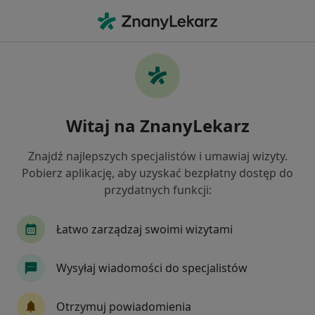
Me
Zaburzenia Koncentracji • Siedlce, mazowieckie
Filtry
• 1
Mapa
Zaburzenia koncentracji specjaliści w
Witaj na ZnanyLekarz
Siedlcach
Jak działają wyniki wyszukiwania
Znajdź najlepszych specjalistów i umawiaj wizyty.
Pobierz aplikację, aby uzyskać bezpłatny dostęp do
przydatnych funkcji:
Jakiego specjalisty szukasz?
Psycholog
Psychiatra
Psychoterapeuta
Łatwo zarządzaj swoimi wizytami
Wysyłaj wiadomości do specjalistów
Otrzymuj powiadomienia