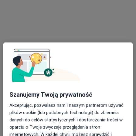
mgr Anna Mrozowska
·
Więcej
Psycholog
16 opinii
Adres
Online
Kazimierza Pułaskiego 10, Siedlce
•
Mapa
Szanujemy Twoją prywatność
Centrum Terapii ALMA
Akceptując, pozwalasz nam i naszym partnerom używać
Psychoterapia
230 zł
plików cookie (lub podobnych technologii) do zbierania
Specjalista nie oferuje umawiania online pod tym adresem.
danych do celów statystycznych i dostarczania treści w
oparciu o Twoje zwyczaje przeglądania stron
Poproś o wizytę
internetowych. W każdej chwili możesz sprawdzić i