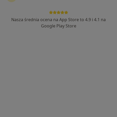
Nasza średnia ocena na App Store to 4.9 i 4.1 na
mgr Kornelia Ziajor
Google Play Store
·
Więcej
Psycholog
51 opinii
Adres
Online
Kazimierza Pułaskiego 10, Siedlce
•
Mapa
Centrum Terapii ALMA
Konsultacja psychologiczna
200 zł
Specjalista nie oferuje umawiania online pod tym adresem.
Poproś o wizytę