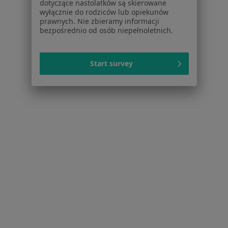
dotyczące nastolatków są skierowane
Dla pacjentów
wyłącznie do rodziców lub opiekunów
prawnych. Nie zbieramy informacji
Lekarze
bezpośrednio od osób niepełnoletnich.
Placówki medyczne
Pytania i odpowiedzi
Start survey
Usługi i zabiegi
Choroby
Pomoc
Aplikacje mobilne
Blog dla pacjentów
Dla profesjonalistów
Cennik
Dla lekarzy
Dla placówek medycznych
Noa Notes
nowość
Baza wiedzy
Centrum Pomocy dla Specjalisty