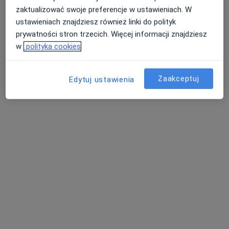
zaktualizować swoje preferencje w ustawieniach. W
ustawieniach znajdziesz również linki do polityk
prywatności stron trzecich. Więcej informacji znajdziesz
w
polityka cookies
Zaakceptuj
Edytuj ustawienia
mgr Ewa Rydzewska
·
Więcej
Psycholog
6 opinii
Adres
Online
Kazimierza Pułaskiego 10, Siedlce
•
Mapa
Centrum Terapii ALMA
Specjalista nie oferuje umawiania online pod tym adresem.