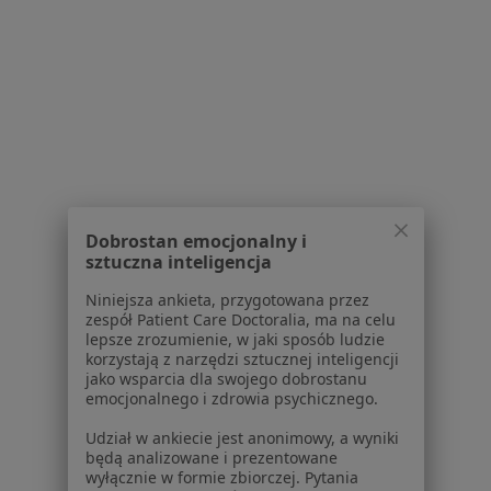
Serwis
Regulamin
Polityka prywatności pacjentów
Polityka prywatności profesjonalistów
Polityka prywatności dla profesjonalistów, których
Dobrostan emocjonalny i
sztuczna inteligencja
dane pozyskaliśmy samodzielnie
Polityka cookies
Niniejsza ankieta, przygotowana przez
Jak działają wyniki wyszukiwania
zespół Patient Care Doctoralia, ma na celu
lepsze zrozumienie, w jaki sposób ludzie
Dostępność
korzystają z narzędzi sztucznej inteligencji
O nas
jako wsparcia dla swojego dobrostanu
Praca
Rekrutujemy!
emocjonalnego i zdrowia psychicznego.
Partnerzy
Udział w ankiecie jest anonimowy, a wyniki
Centrum prasowe
będą analizowane i prezentowane
Kontakt
wyłącznie w formie zbiorczej. Pytania