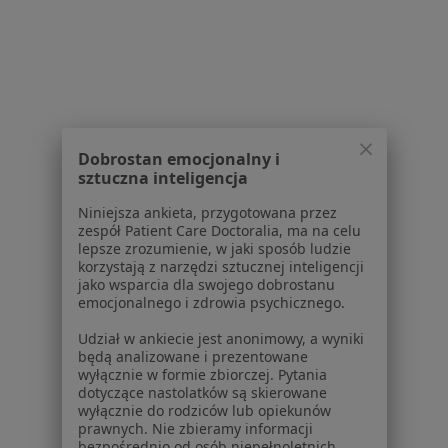
Specjalista nie oferuje umawiania online pod tym adresem.
Poproś o wizytę
1
2
3
4
5
Dobrostan emocjonalny i
sztuczna inteligencja
Powiązane wyszukiwania
Niniejsza ankieta, przygotowana przez
W pobliżu Bydgoszczy
zespół Patient Care Doctoralia, ma na celu
lepsze zrozumienie, w jaki sposób ludzie
Dentofobia w Toruniu
korzystają z narzędzi sztucznej inteligencji
jako wsparcia dla swojego dobrostanu
Dentofobia w Osielsku
emocjonalnego i zdrowia psychicznego.
Dentofobia w
Udział w ankiecie jest anonimowy, a wyniki
będą analizowane i prezentowane
wyłącznie w formie zbiorczej. Pytania
Schorzenia w Bydgoszczy
dotyczące nastolatków są skierowane
Ból zęba w Bydgoszczy
wyłącznie do rodziców lub opiekunów
prawnych. Nie zbieramy informacji
Próchnica w Bydgoszczy
bezpośrednio od osób niepełnoletnich.