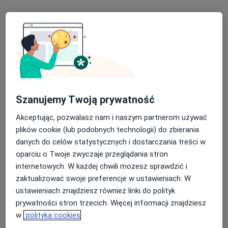
Konsultacja psychiatryczna (kolejna wizyta)
330 zł
Specjalista nie oferuje umawiania online pod tym adresem.
Poproś o wizytę
Szanujemy Twoją prywatność
Akceptując, pozwalasz nam i naszym partnerom używać
plików cookie (lub podobnych technologii) do zbierania
danych do celów statystycznych i dostarczania treści w
oparciu o Twoje zwyczaje przeglądania stron
internetowych. W każdej chwili możesz sprawdzić i
mgr Monika Kortas-Łączna
zaktualizować swoje preferencje w ustawieniach. W
·
Więcej
Psycholog, Biegły sądowy, Psychoterapeuta
ustawieniach znajdziesz również linki do polityk
454 opinie
prywatności stron trzecich. Więcej informacji znajdziesz
Adres
Online
w
polityka cookies