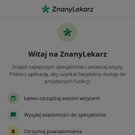
Me
Dentofobia • Bydgoszcz, kujawsko-pomorskie
Filtry
• 1
Ubezpieczenie
Map
Dentofobia specjaliści w Bydgoszczy
Witaj na ZnanyLekarz
Jak działają wyniki wyszukiwania
Znajdź najlepszych specjalistów i umawiaj wizyty.
Pobierz aplikację, aby uzyskać bezpłatny dostęp do
Jakiego specjalisty szukasz?
przydatnych funkcji:
Stomatolog
Psychiatra
Psycholog
Ch
Łatwo zarządzaj swoimi wizytami
Wysyłaj wiadomości do specjalistów
Otrzymuj powiadomienia