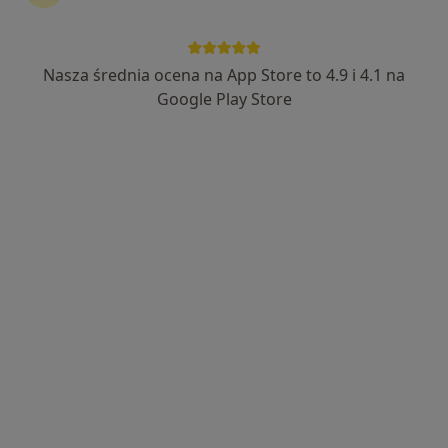
Nasza średnia ocena na App Store to 4.9 i 4.1 na
Bezpieczne płatności
Google Play Store
mgr Maja Jackowska
·
Więcej
Psycholog
22 opinie
Popularny specjalista: pacjenci chętnie płacą
online
Adres
Online
Marszałka Focha 4, Bydgoszcz
•
Mapa
Gabinet psychologiczny - Maja Jackowska
Konsultacja psychologiczna
200 zł
Specjalista nie oferuje umawiania online pod tym adresem.
Poproś o wizytę