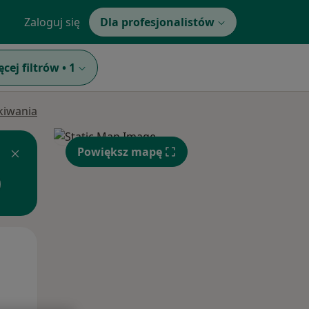
Zaloguj się
Dla profesjonalistów
ęcej filtrów
•
1
ukiwania
Powiększ mapę
Wt,
Śr,
Czw,
11 Sie
12 Sie
13 Sie