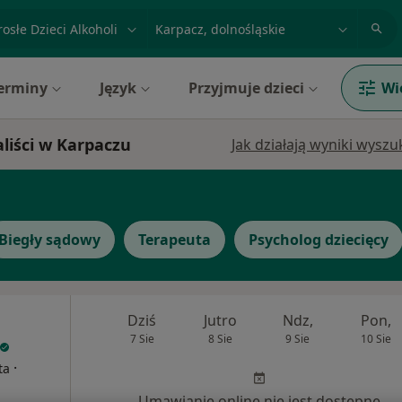
acja, badanie lub nazwisko
miasto lub dzielnica
erminy
Język
Przyjmuje dzieci
Wi
aliści w Karpaczu
Jak działają wyniki wysz
Biegły sądowy
Terapeuta
Psycholog dziecięcy
Dziś
Jutro
Ndz,
Pon,
7 Sie
8 Sie
9 Sie
10 Sie
·
ta
Umawianie online nie jest dostępne