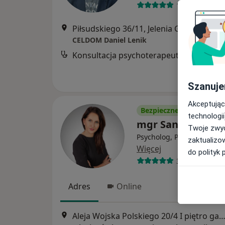
142 opinie
Piłsudskiego 36/11, Jelenia Góra
•
Mapa
CELDOM Daniel Lenik
Konsultacja psychoterapeutyczna
Szanuje
Akceptując
Bezpieczne płatności
technologii
mgr Sandra Wołc
Twoje zwyc
Psycholog, Psychoterapeu
zaktualizo
Więcej
do polityk 
31 opinii
Adres
Online
Aleja Wojska Polskiego 20/4 I piętro gabinet 103, Jelenia