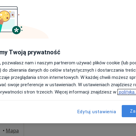
Poproś o wizytę
200 zł
my Twoją prywatność
, pozwalasz nam i naszym partnerom używać plików cookie (lub p
Dziś
Jutro
Ndz,
Pon,
) do zbierania danych do celów statystycznych i dostarczania treśc
7 Sie
8 Sie
9 Sie
10 Sie
zyk
zaje przeglądania stron internetowych. W każdej chwili możesz spr
·
ta
wać swoje preferencje w ustawieniach. W ustawieniach znajdziesz ró
prywatności stron trzecich. Więcej informacji znajdziesz w
polityka
Umawianie online nie jest dostępne
Poproś o wizytę
Za
Edytuj ustawienia
 Góra
•
Mapa