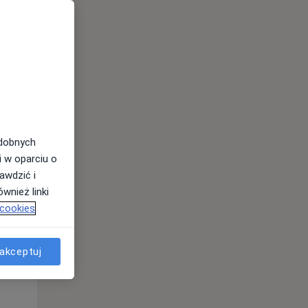
odobnych
Wt,
Śr,
Czw,
i w oparciu o
11 Sie
12 Sie
13 Sie
awdzić i
wnież linki
 cookies
akceptuj