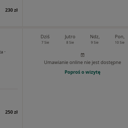
230 zł
Dziś
Jutro
Ndz,
Pon,
7 Sie
8 Sie
9 Sie
10 Sie
·
ta
Umawianie online nie jest dostępne
Poproś o wizytę
250 zł