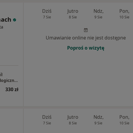
Dziś
Jutro
Ndz,
Pon,
7 Sie
8 Sie
9 Sie
10 Sie
mach
ta
Umawianie online nie jest dostępne
Poproś o wizytę
a
Joanna Stelmach - Centrum Pomocy Psychologicznej "Integracja"
330 zł
Dziś
Jutro
Ndz,
Pon,
7 Sie
8 Sie
9 Sie
10 Sie