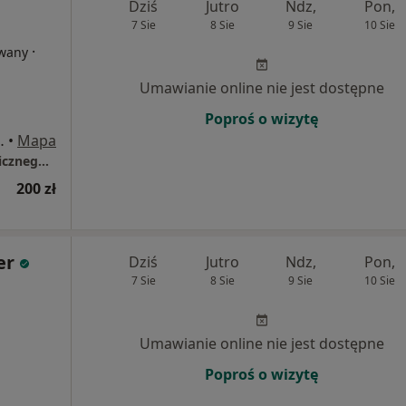
Dziś
Jutro
Ndz,
Pon,
7 Sie
8 Sie
9 Sie
10 Sie
·
owany
Umawianie online nie jest dostępne
Poproś o wizytę
 3, Jelenia Góra
•
Mapa
Gabinet Psychoterapii i Wsparcia Psychologicznego w Kryzysie Barbara Urbanowicz
200 zł
er
Dziś
Jutro
Ndz,
Pon,
7 Sie
8 Sie
9 Sie
10 Sie
Umawianie online nie jest dostępne
Poproś o wizytę