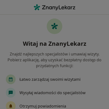
Me
Zaburzenia W Relacjach Międzyludzkich • Karpacz, dolnośląskie
Filtry
• 1
Mapa
Zaburzenia w relacjach międzyludzkich
Witaj na ZnanyLekarz
specjaliści w Karpaczu
Jak działają wyniki wyszukiwania
Znajdź najlepszych specjalistów i umawiaj wizyty.
Pobierz aplikację, aby uzyskać bezpłatny dostęp do
przydatnych funkcji:
Jakiego specjalisty szukasz?
Psycholog
Psychiatra
Łatwo zarządzaj swoimi wizytami
Wysyłaj wiadomości do specjalistów
Otrzymuj powiadomienia