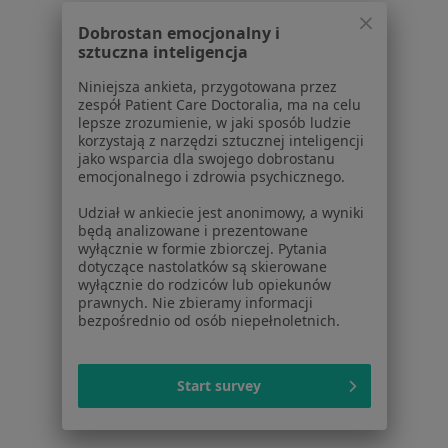
Dla pacjentów
Dobrostan emocjonalny i
Lekarze
sztuczna inteligencja
Placówki medyczne
Niniejsza ankieta, przygotowana przez
Pytania i odpowiedzi
zespół Patient Care Doctoralia, ma na celu
Usługi i zabiegi
lepsze zrozumienie, w jaki sposób ludzie
korzystają z narzędzi sztucznej inteligencji
Choroby
jako wsparcia dla swojego dobrostanu
Pomoc
emocjonalnego i zdrowia psychicznego.
Aplikacje mobilne
Udział w ankiecie jest anonimowy, a wyniki
Blog dla pacjentów
będą analizowane i prezentowane
wyłącznie w formie zbiorczej. Pytania
Dla profesjonalistów
dotyczące nastolatków są skierowane
wyłącznie do rodziców lub opiekunów
Cennik
prawnych. Nie zbieramy informacji
Dla lekarzy
bezpośrednio od osób niepełnoletnich.
Dla placówek medycznych
Noa Notes
nowość
Start survey
Baza wiedzy
Centrum Pomocy dla Specjalisty