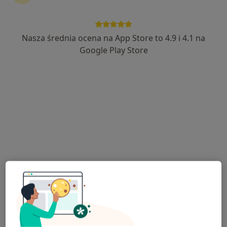
Nasza średnia ocena na App Store to 4.9 i 4.1 na
mgr Milena Wesołowska
Google Play Store
·
Więcej
Psycholog
2 opinie
Adres
Online
Grottgera 7, Karpacz
•
Mapa
Gabinet psychologiczny
Konsultacja psychologiczna
od 200 zł
Specjalista nie oferuje umawiania online pod tym adresem.
Poproś o wizytę