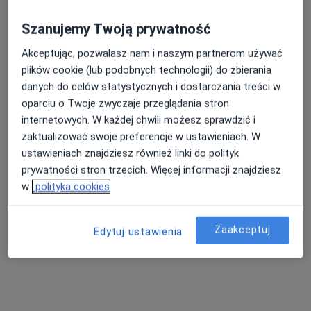
Szanujemy Twoją prywatność
Akceptując, pozwalasz nam i naszym partnerom używać
plików cookie (lub podobnych technologii) do zbierania
danych do celów statystycznych i dostarczania treści w
oparciu o Twoje zwyczaje przeglądania stron
dr Magdalena Gdeczyk
internetowych. W każdej chwili możesz sprawdzić i
·
Więcej
Psycholog
zaktualizować swoje preferencje w ustawieniach. W
5 opinii
ustawieniach znajdziesz również linki do polityk
prywatności stron trzecich. Więcej informacji znajdziesz
Adres
Online
w
polityka cookies
Plac Piastowski 23/3, Jelenia Góra
•
Mapa
Gabinet psychologiczny
Zaakceptuj
Edytuj ustawienia
Konsultacja psychologiczna
180 zł
Specjalista nie oferuje umawiania online pod tym adresem.
Poproś o wizytę