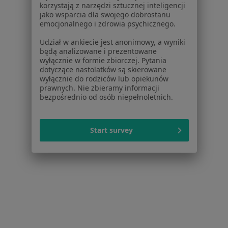
korzystają z narzędzi sztucznej inteligencji
Więcej (9)
jako wsparcia dla swojego dobrostanu
Więcej w kategorii: W pobliżu Mielca
emocjonalnego i zdrowia psychicznego.
Schorzenia w Mielcu
Udział w ankiecie jest anonimowy, a wyniki
będą analizowane i prezentowane
Udar mózgu w Mielcu
wyłącznie w formie zbiorczej. Pytania
dotyczące nastolatków są skierowane
Bóle głowy w Mielcu
wyłącznie do rodziców lub opiekunów
prawnych. Nie zbieramy informacji
Bóle kręgosłupa w Mielcu
bezpośrednio od osób niepełnoletnich.
Nadciśnienie w Mielcu
Nadciśnienie tętnicze w Mielcu
Start survey
Więcej (15)
Więcej w kategorii: Schorzenia w Mielcu
Strona Główna
Choroby
Cukrzyca
Mielec
Zmień miasto
Zmień mias