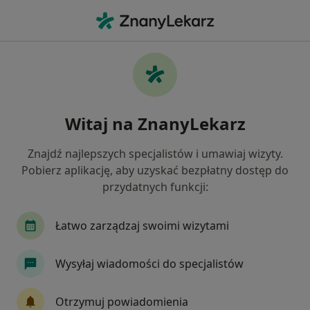
Me
Cukrzyca • Mielec, podkarpackie
Filtry
• 1
Mapa
Cukrzyca specjaliści w Mielcu
Witaj na ZnanyLekarz
Jak działają wyniki wyszukiwania
Znajdź najlepszych specjalistów i umawiaj wizyty.
Pobierz aplikację, aby uzyskać bezpłatny dostęp do
Jakiego specjalisty szukasz?
przydatnych funkcji:
Internista
Dietetyk
Nefrolog
Neurol
Łatwo zarządzaj swoimi wizytami
Wysyłaj wiadomości do specjalistów
Otrzymuj powiadomienia