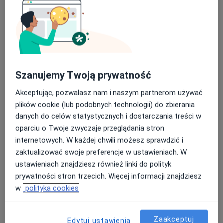
Szanujemy Twoją prywatność
Akceptując, pozwalasz nam i naszym partnerom używać
Małgorzata Michno
plików cookie (lub podobnych technologii) do zbierania
·
Więcej
Dietetyk
danych do celów statystycznych i dostarczania treści w
106 opinii
oparciu o Twoje zwyczaje przeglądania stron
Adres
Online
internetowych. W każdej chwili możesz sprawdzić i
zaktualizować swoje preferencje w ustawieniach. W
ustawieniach znajdziesz również linki do polityk
Żeromskiego 19/405, Mielec
•
Mapa
prywatności stron trzecich. Więcej informacji znajdziesz
Poradnia Dietetyczna ,, Polecany dietetyk" Małgorzata Michno
w
polityka cookies
Konsultacja dietetyczna
od 250 zł
Specjalista nie oferuje umawiania online pod tym adresem.
Zaakceptuj
Edytuj ustawienia