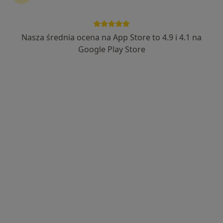
Nasza średnia ocena na App Store to 4.9 i 4.1 na
Justyna Skocz
Google Play Store
·
Więcej
Dietetyk
8 opinii
Adres
Online
Rynek 1, Mielec
•
Mapa
Centrum Dietetyczne Naturhouse Mielec
Konsultacja dietetyka (wizyta kontrolna)
170 zł
Specjalista nie oferuje umawiania online pod tym adresem.
Poproś o wizytę