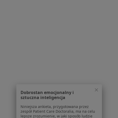
Pokaż więcej usług
Brak dostępnych specjalistów z wolnymi terminami w tym centrum medycznym.
Pokaż profil
1
2
Powiązane wyszukiwania
W pobliżu Mielca
Cukrzyca w Tarnowie
Cukrzyca w Rzeszowie
Dobrostan emocjonalny i
Cukrzyca w Dębicy
sztuczna inteligencja
Cukrzyca w
Niniejsza ankieta, przygotowana przez
zespół Patient Care Doctoralia, ma na celu
Cukrzyca w Głogowie Małopolskim
lepsze zrozumienie, w jaki sposób ludzie