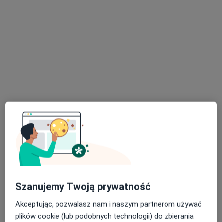
mgr Gabriela Nowakowska
·
Więcej
Dietetyk
119 opinii
Adres
Online
Starowiejska 22, Brzesko
•
Mapa
Centrum Medyczne LUX MED Brzesko - Starowiejska 22
Konsultacja dietetyczna (pierwsza wizyta)
od 229 zł
Specjalista nie oferuje umawiania online pod tym adresem.
Poproś o wizytę
Szanujemy Twoją prywatność
Akceptując, pozwalasz nam i naszym partnerom używać
plików cookie (lub podobnych technologii) do zbierania