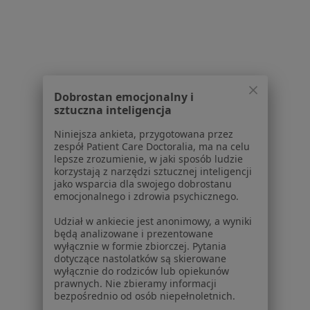
Serwis
Regulamin
Dobrostan emocjonalny i
Polityka prywatności pacjentów
sztuczna inteligencja
Polityka prywatności profesjonalistów
Niniejsza ankieta, przygotowana przez
Polityka prywatności dla profesjonalistów, których
zespół Patient Care Doctoralia, ma na celu
dane pozyskaliśmy samodzielnie
lepsze zrozumienie, w jaki sposób ludzie
korzystają z narzędzi sztucznej inteligencji
Polityka cookies
jako wsparcia dla swojego dobrostanu
Jak działają wyniki wyszukiwania
emocjonalnego i zdrowia psychicznego.
Dostępność
Udział w ankiecie jest anonimowy, a wyniki
O nas
będą analizowane i prezentowane
Praca
Rekrutujemy!
wyłącznie w formie zbiorczej. Pytania
Partnerzy
dotyczące nastolatków są skierowane
wyłącznie do rodziców lub opiekunów
Centrum prasowe
prawnych. Nie zbieramy informacji
Kontakt
bezpośrednio od osób niepełnoletnich.