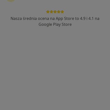
Nasza średnia ocena na App Store to 4.9 i 4.1 na
lek. Marzena Ptak
Google Play Store
·
Więcej
Endokrynolog, Diabetolog
38 opinii
osiedle Władysława Jagiełły 7/1, Brzesko
•
Mapa
Indywidualna Specjalistyczna Praktyka Lekarska Marzena Ptak
Konsultacja diabetologiczna
250 zł
Specjalista nie oferuje umawiania online pod tym adresem.
Poproś o wizytę