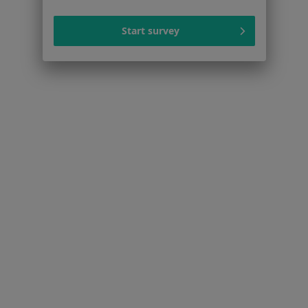
Dla pacjentów
Lekarze
Start survey
Placówki medyczne
Pytania i odpowiedzi
Usługi i zabiegi
Choroby
Pomoc
Aplikacje mobilne
Blog dla pacjentów
Dla profesjonalistów
Cennik
Dla lekarzy
Dla placówek medycznych
Noa Notes
nowość
Baza wiedzy
Centrum Pomocy dla Specjalisty