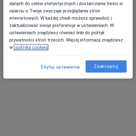
danych do celów statystycznych i dostarczania treści w
oparciu o Twoje zwyczaje przeglądania stron
internetowych. W każdej chwili możesz sprawdzić i
zaktualizować swoje preferencje w ustawieniach. W
ustawieniach znajdziesz również linki do polityk
mgr Ewelina Wojdak
prywatności stron trzecich. Więcej informacji znajdziesz
·
Więcej
w
polityka cookies
Dietetyk
Legionów Piłsudskiego 27A, Brzesko
•
Mapa
Przychodnia Pulsmed Brzesko
Zaakceptuj
Edytuj ustawienia
Konsultacja dietetyczna (pierwsza wizyta)
250 zł
Specjalista nie oferuje umawiania online pod tym adresem.
Poproś o wizytę