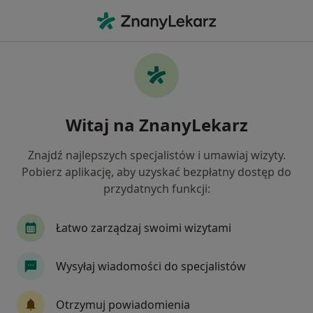
Me
Cukrzyca • Brzesko, małopolskie
Filtry
• 1
Ubezpieczenie
Map
Cukrzyca specjaliści w Brzesku
Witaj na ZnanyLekarz
Jak działają wyniki wyszukiwania
Znajdź najlepszych specjalistów i umawiaj wizyty.
Pobierz aplikację, aby uzyskać bezpłatny dostęp do
Jakiego specjalisty szukasz?
przydatnych funkcji:
Dietetyk
Internista
Kardiolog
Lekarz
Łatwo zarządzaj swoimi wizytami
Wysyłaj wiadomości do specjalistów
Otrzymuj powiadomienia