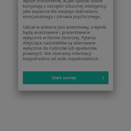
lepsze zrozumienie, w jaki sposób ludzie
Jak działają wyniki wyszukiwania
korzystają z narzędzi sztucznej inteligencji
Dostępność
jako wsparcia dla swojego dobrostanu
O nas
emocjonalnego i zdrowia psychicznego.
Praca
Rekrutujemy!
Udział w ankiecie jest anonimowy, a wyniki
Partnerzy
będą analizowane i prezentowane
Centrum prasowe
wyłącznie w formie zbiorczej. Pytania
dotyczące nastolatków są skierowane
Kontakt
wyłącznie do rodziców lub opiekunów
prawnych. Nie zbieramy informacji
Dla pacjentów
bezpośrednio od osób niepełnoletnich.
Lekarze
Placówki medyczne
Start survey
Pytania i odpowiedzi
Usługi i zabiegi
Choroby
Pomoc
Aplikacje mobilne
Blog dla pacjentów
Dla profesjonalistów