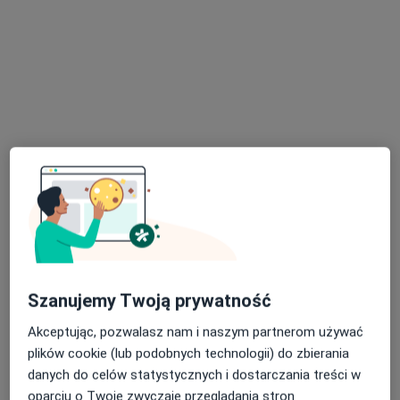
lek. Anna Krystyna Jungiewicz-Deja
·
Więcej
Diabetolog, Internista
36 opinii
Adres 1
Adres 2
Królowej Jadwigi 20, Stary Sącz
•
Mapa
Specjalistyczny Gabinet Diabetologiczny Anna Jungiewicz- Deja
Konsultacja diabetologiczna
Brak ceny
Specjalista nie oferuje umawiania online pod tym adresem.
Szanujemy Twoją prywatność
Poproś o wizytę
Akceptując, pozwalasz nam i naszym partnerom używać
plików cookie (lub podobnych technologii) do zbierania
danych do celów statystycznych i dostarczania treści w
oparciu o Twoje zwyczaje przeglądania stron