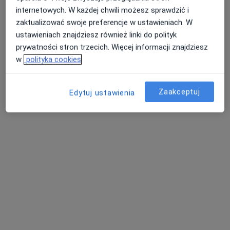
internetowych. W każdej chwili możesz sprawdzić i
zaktualizować swoje preferencje w ustawieniach. W
ustawieniach znajdziesz również linki do polityk
prywatności stron trzecich. Więcej informacji znajdziesz
w
polityka cookies
mgr Paulina Potoniec
·
Więcej
Dietetyk
Zaakceptuj
10 opinii
Edytuj ustawienia
Marcinkowicka 9 a, Limanowa
•
Mapa
WSPIERAJ HORMONY Specjalistyczna dietetyka kliniczna i hormonalna
Konsultacja online (kontrolna)
150 zł
Specjalista nie oferuje umawiania online pod tym adresem.
Poproś o wizytę