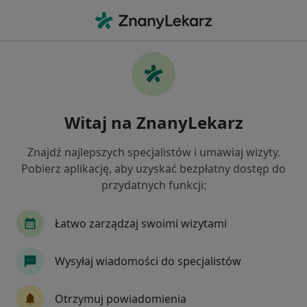
Me
Cukrzyca • Limanowa, małopolskie
Filtry
• 1
Mapa
Cukrzyca specjaliści w Limanowej
Witaj na ZnanyLekarz
Jak działają wyniki wyszukiwania
Znajdź najlepszych specjalistów i umawiaj wizyty.
Pobierz aplikację, aby uzyskać bezpłatny dostęp do
Jakiego specjalisty szukasz?
przydatnych funkcji:
Internista
Diabetolog
Dietetyk
Kardi
Łatwo zarządzaj swoimi wizytami
Wysyłaj wiadomości do specjalistów
Otrzymuj powiadomienia