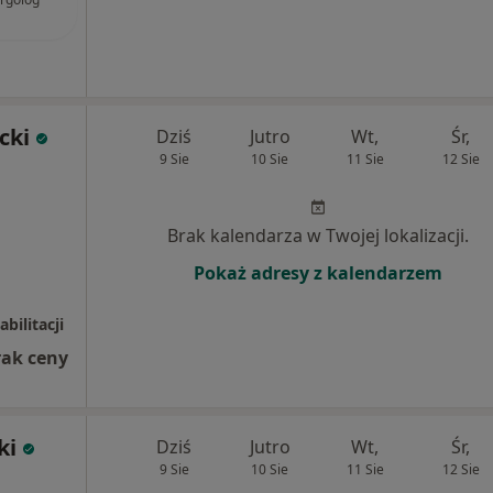
cki
Dziś
Jutro
Wt,
Śr,
9 Sie
10 Sie
11 Sie
12 Sie
Brak kalendarza w Twojej lokalizacji.
Pokaż adresy z kalendarzem
bilitacji
rak ceny
ki
Dziś
Jutro
Wt,
Śr,
9 Sie
10 Sie
11 Sie
12 Sie