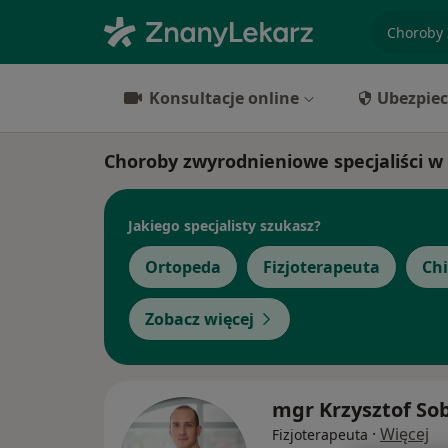
specjaliz
Konsultacje online
Ubezpiec
Choroby zwyrodnieniowe specjaliści w
Jakiego specjalisty szukasz?
Ortopeda
Fizjoterapeuta
Ch
Zobacz więcej
mgr Krzysztof So
·
Więcej
Fizjoterapeuta