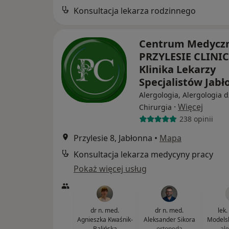
Konsultacja lekarza rodzinnego
Centrum Medycz
PRZYLESIE CLINIC
Klinika Lekarzy
Specjalistów Jab
Alergologia, Alergologia d
·
Więcej
Chirurgia
238 opinii
Przylesie 8, Jabłonna
•
Mapa
Konsultacja lekarza medycyny pracy
Pokaż więcej usług
dr n. med.
dr n. med.
lek.
Agnieszka Kwaśnik-
Aleksander Sikora
Models
Balińska
ortopeda
al