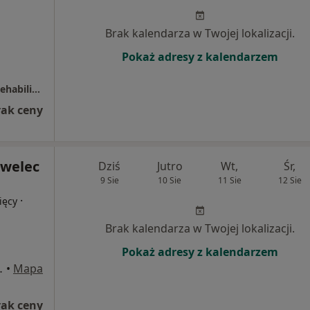
Brak kalendarza w Twojej lokalizacji.
Pokaż adresy z kalendarzem
NOVUMED Medyczne Centrum Zabiegowo Rehabilitacyjne
rak ceny
awelec
Dziś
Jutro
Wt,
Śr,
9 Sie
10 Sie
11 Sie
12 Sie
·
ięcy
Brak kalendarza w Twojej lokalizacji.
Pokaż adresy z kalendarzem
U6, Legionowo
•
Mapa
rak ceny