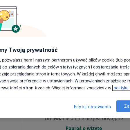
Umawianie online nie jest dostępne
Poproś o wizytę
my Twoją prywatność
, pozwalasz nam i naszym partnerom używać plików cookie (lub p
od 200 zł
) do zbierania danych do celów statystycznych i dostarczania treśc
zaje przeglądania stron internetowych. W każdej chwili możesz spr
wać swoje preferencje w ustawieniach. W ustawieniach znajdziesz ró
prywatności stron trzecich. Więcej informacji znajdziesz w
polityka
Dziś
Jutro
Wt,
Śr,
9 Sie
10 Sie
11 Sie
12 Sie
ek
Za
Edytuj ustawienia
·
Więcej
Umawianie online nie jest dostępne
Poproś o wizytę