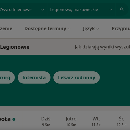
acja, badanie lub nazwisko
miasto lub dzielnica
zenie
Dostępne terminy
Język
Przyjmu
 Legionowie
Jak działają wyniki wysz
irurg
Internista
Lekarz rodzinny
bota
Dziś
Jutro
Wt,
Śr,
9 Sie
10 Sie
11 Sie
12 Sie