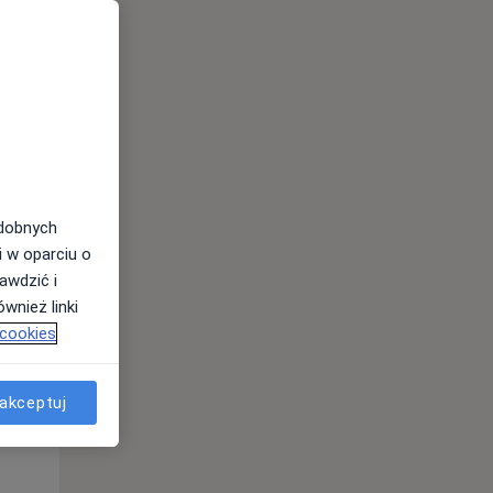
odobnych
i w oparciu o
awdzić i
wnież linki
 cookies
Czw,
Pt,
Sob,
13 Sie
14 Sie
15 Sie
akceptuj