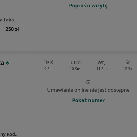
Poproś o wizytę
Centrum Medyczne PRZYLESIE CLINIC Klinika Lekarzy Specjalistów Jabłonna
250 zł
ka
Dziś
Jutro
Wt,
Śr,
9 Sie
10 Sie
11 Sie
12 Sie
Umawianie online nie jest dostępne
Pokaż numer
Wizyty domowe - Lekarz Specjalista Medycyny Rodzinnej Sylwia Górecka