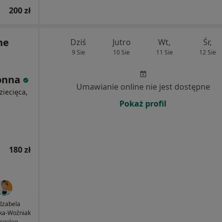
200 zł
ne
Dziś
Jutro
Wt,
Śr,
9 Sie
10 Sie
11 Sie
12 Sie
łonna
Umawianie online nie jest dostępne
ziecięca,
Pokaż profil
180 zł
 Izabela
ka-Woźniak
ergolog