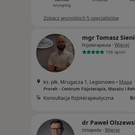
laryngolog
Zobacz wszystkich 5 specjalistów
mgr Tomasz Sieni
·
Więcej
Fizjoterapeuta
156 opinii
ks. płk. Mrugacza 1, Legionowo
•
Mapa
Proreh - Centrum Fizjoterapia, Masażu i Reha
Konsultacja fizjoterapeutyczna
B
dr Paweł Olszews
·
Więcej
Ortopeda