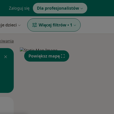
Zaloguj się
Dla profesjonalistów
je dzieci
Więcej filtrów
•
1
ukiwania
Powiększ mapę
Czw,
Pt,
Sob,
13 Sie
14 Sie
15 Sie