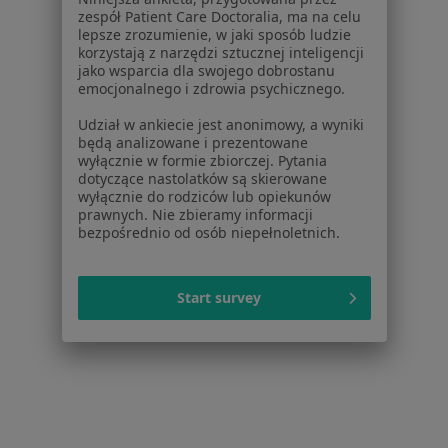
1
2
3
zespół Patient Care Doctoralia, ma na celu
lepsze zrozumienie, w jaki sposób ludzie
korzystają z narzędzi sztucznej inteligencji
Powiązane wyszukiwania
|
Oferty pracy - Chirurg
jako wsparcia dla swojego dobrostanu
emocjonalnego i zdrowia psychicznego.
W pobliżu Jastrzębia-Zdroju
Chirurdzy w Katowicach
Udział w ankiecie jest anonimowy, a wyniki
będą analizowane i prezentowane
Chirurdzy w Bielsku-Białej
wyłącznie w formie zbiorczej. Pytania
dotyczące nastolatków są skierowane
Chirurdzy w Gliwicach
wyłącznie do rodziców lub opiekunów
prawnych. Nie zbieramy informacji
Chirurdzy w Zabrzu
bezpośrednio od osób niepełnoletnich.
Chirurdzy w Tychach
Start survey
Więcej (14)
Więcej w kategorii: W pobliżu Jastrzębia-Zdroj
Najczęstsze schorzenia
Zmiany skórne Jastrzębie-Zdrój
Blizny Jastrzębie-Zdrój