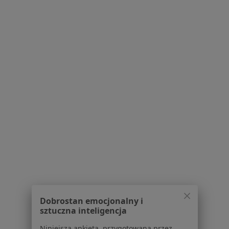
Przychodnia DE-MED
·
Więcej
Chirurgia, Interna, Pediatria
6 opinii
Dworcowa 12, Żory
•
Mapa
Brak dostępnych specjalistów z wolnymi terminami w tym centrum medycznym.
Pokaż profil
Dobrostan emocjonalny i
sztuczna inteligencja
Niniejsza ankieta, przygotowana przez