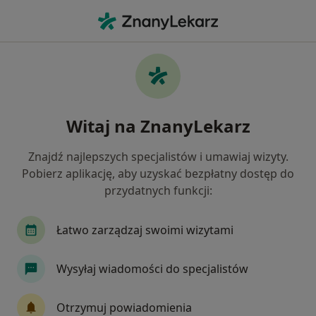
Me
Chirurg • Jastrzębie-Zdrój, śląskie
Filtry
Ubezpieczenie
Mapa
Polecani chirurdzy w Jastrzębiu-Zdroju
Witaj na ZnanyLekarz
Jak działają wyniki wyszukiwania
Znajdź najlepszych specjalistów i umawiaj wizyty.
Pobierz aplikację, aby uzyskać bezpłatny dostęp do
Wybierz swoje ubezpieczenie
przydatnych funkcji:
Łatwo zarządzaj swoimi wizytami
Wysyłaj wiadomości do specjalistów
Otrzymuj powiadomienia