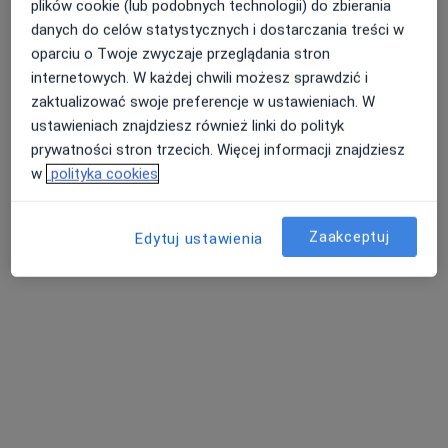
Konsultacja chirurgiczna
250 zł
plików cookie (lub podobnych technologii) do zbierania
danych do celów statystycznych i dostarczania treści w
Specjalista nie oferuje umawiania online pod tym adresem.
oparciu o Twoje zwyczaje przeglądania stron
Poproś o wizytę
internetowych. W każdej chwili możesz sprawdzić i
zaktualizować swoje preferencje w ustawieniach. W
ustawieniach znajdziesz również linki do polityk
prywatności stron trzecich. Więcej informacji znajdziesz
w
polityka cookies
Zaakceptuj
Edytuj ustawienia
LiftMed
·
Więcej
Chirurgia, Ginekologia, Stomatologia
1593 opinie
Cegielniana 14, Rybnik
•
Mapa
Konsultacja chirurgiczna
250 zł