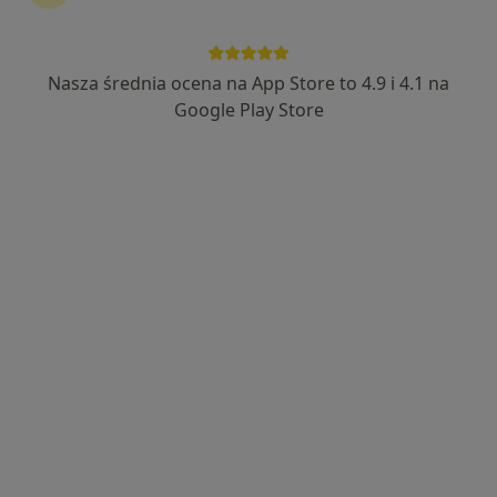
lek. Mirosław Łyszczarz
·
Chirurg, Lekarz wykonujący zabiegi medycyny estetycznej
Nasza średnia ocena na App Store to 4.9 i 4.1 na
Więcej
Google Play Store
240 opinii
Adres 1
Adres 2
Adres 3
Mały Rynek 14, Pawłowice
•
Mapa
Specjalistyczna Praktyka Lekarska Łyszczarz Mirosław
Konsultacja chirurgiczna
od 200 zł
Specjalista nie oferuje umawiania online pod tym adresem.
Poproś o wizytę
Dostępni specjaliści