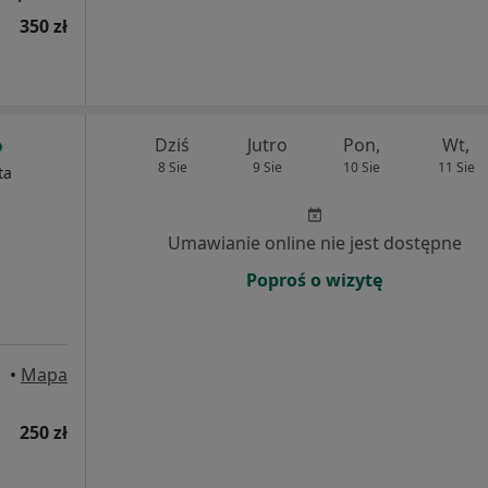
350 zł
Dziś
Jutro
Pon,
Wt,
8 Sie
9 Sie
10 Sie
11 Sie
ta
Umawianie online nie jest dostępne
Poproś o wizytę
•
Mapa
250 zł