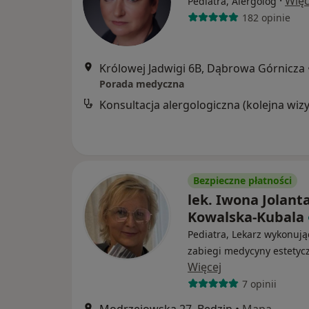
·
Więc
Pediatra, Alergolog
182 opinie
Królowej Jadwigi 6B, Dąbrowa Górnicza
Porada medyczna
Bezpieczne płatności
lek. Iwona Jolant
Kowalska-Kubala
Pediatra, Lekarz wykonują
zabiegi medycyny estetyc
Więcej
7 opinii