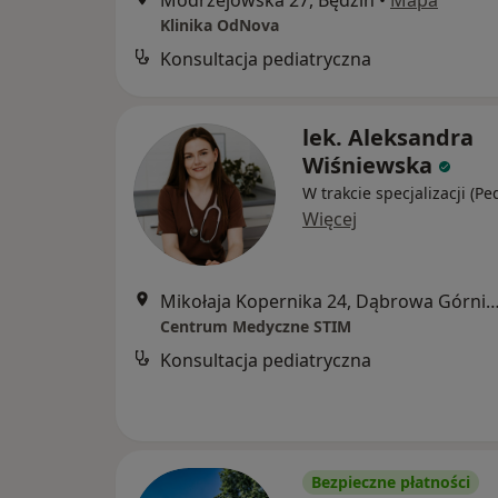
Modrzejowska 27, Będzin
•
Mapa
Klinika OdNova
Konsultacja pediatryczna
lek. Aleksandra
Wiśniewska
W trakcie specjalizacji (Pe
Więcej
Mikołaja Kopernika 24, Dąbrowa Gó
Centrum Medyczne STIM
Konsultacja pediatryczna
Bezpieczne płatności