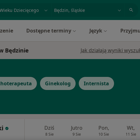
acja, badanie lub nazwisko
miasto lub dzielnica
zenie
Dostępne terminy
Język
Przyjmu
 w Będzinie
Jak działają wyniki wysz
choterapeuta
Ginekolog
Internista
i
Dziś
Jutro
Pon,
Wt,
8 Sie
9 Sie
10 Sie
11 Sie