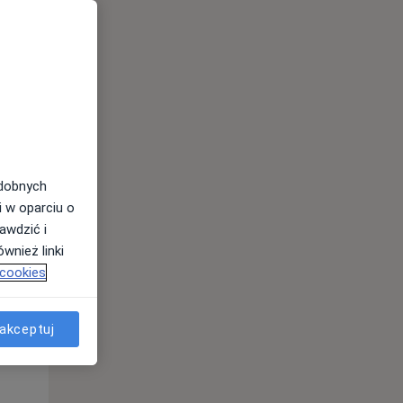
odobnych
i w oparciu o
awdzić i
Śr,
Czw,
Pt,
wnież linki
12 Sie
13 Sie
14 Sie
 cookies
akceptuj