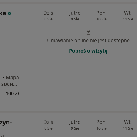
ka
Dziś
Jutro
Pon,
Wt,
8 Sie
9 Sie
10 Sie
11 Sie
Umawianie online nie jest dostępne
Poproś o wizytę
•
Mapa
Dietetyk Kliniczny i Onkologiczny mgr Anna SOCHACKA Będzin
100 zł
zyn-
Dziś
Jutro
Pon,
Wt,
8 Sie
9 Sie
10 Sie
11 Sie