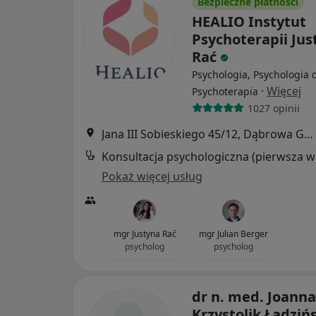
Bezpieczne płatności
HEALIO Instytut
Psychoterapii Jus
Rać
Psychologia, Psychologia d
·
Więcej
Psychoterapia
1027 opinii
Jana III Sobieskiego 45/12, Dąbrowa Górnicza
Konsultacja psychologiczna (pierwsza w
Pokaż więcej usług
mgr Justyna Rać
mgr Julian Berger
psycholog
psycholog
dr n. med. Joanna
Krzystolik Ładziń