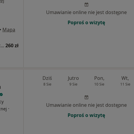
ej
Umawianie online nie jest dostępne
Poproś o wizytę
•
Mapa
Konsultacja alergologiczna (kolejna wizyta)
260 zł
Dziś
Jutro
Pon,
Wt,
8 Sie
9 Sie
10 Sie
11 Sie
a
cy
Umawianie online nie jest dostępne
·
znej
Poproś o wizytę