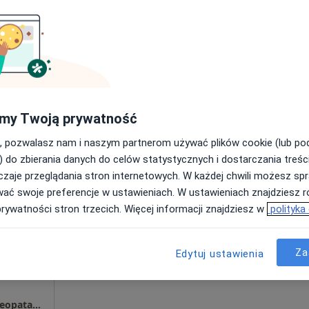
Umawianie online nie jest dostępne
Poproś o wizytę
a
NORMOTONIA Będzin | Fizjoterapia i Rehabilitacja | Neurologia Funkcjonalna PDTR | Psychologia i Psychoterapia Somatyczna | Naturoterapia |
200 zł
my Twoją prywatność
, pozwalasz nam i naszym partnerom używać plików cookie (lub p
) do zbierania danych do celów statystycznych i dostarczania treśc
zaje przeglądania stron internetowych. W każdej chwili możesz spr
Dziś
Jutro
Pon,
Wt,
wać swoje preferencje w ustawieniach. W ustawieniach znajdziesz ró
8 Sie
9 Sie
10 Sie
11 Sie
rel
prywatności stron trzecich. Więcej informacji znajdziesz w
polityka
Umawianie online nie jest dostępne
Za
Edytuj ustawienia
Poproś o wizytę
Sławek Morel - Fizjoterapeuta dziecięcy, Osteopata Pediatryczny