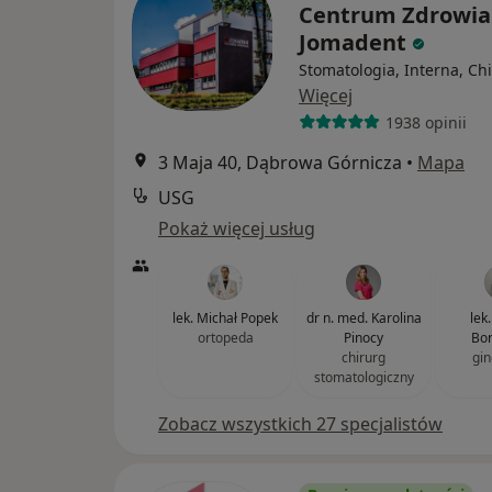
Centrum Zdrowia
Jomadent
Stomatologia, Interna, Ch
Więcej
1938 opinii
3 Maja 40, Dąbrowa Górnicza
•
Mapa
USG
Pokaż więcej usług
lek. Michał Popek
dr n. med. Karolina
lek
ortopeda
Pinocy
Bor
chirurg
gin
stomatologiczny
Zobacz wszystkich 27 specjalistów