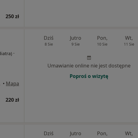
250 zł
Dziś
Jutro
Pon,
Wt,
8 Sie
9 Sie
10 Sie
11 Sie
·
diatra)
Umawianie online nie jest dostępne
Poproś o wizytę
rnicza
•
Mapa
220 zł
Dziś
Jutro
Pon,
Wt,