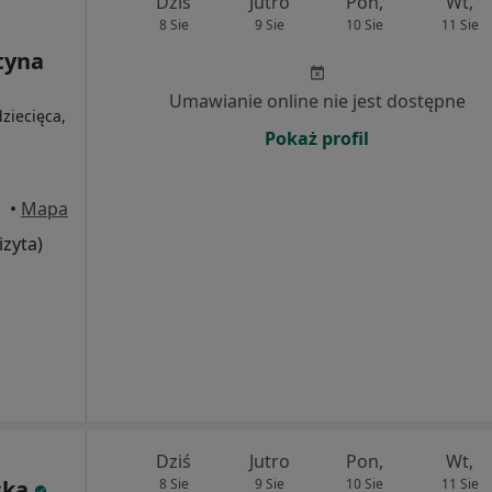
Dziś
Jutro
Pon,
Wt,
8 Sie
9 Sie
10 Sie
11 Sie
tyna
Umawianie online nie jest dostępne
ziecięca,
Pokaż profil
•
Mapa
izyta)
Dziś
Jutro
Pon,
Wt,
ska
8 Sie
9 Sie
10 Sie
11 Sie