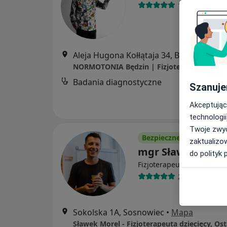
194 opinie
Aleja Hugona Kołłątaja 34, Będzin
•
Map
Badania diagnostyczne
Szanuje
Akceptując
technologii
Twoje zwyc
Bezpieczne płatności
zaktualizo
mgr Sławomir Mo
do polityk 
·
Więcej
Fizjoterapeuta
20 opinii
Sokolska 1A, Sosnowiec
•
Mapa