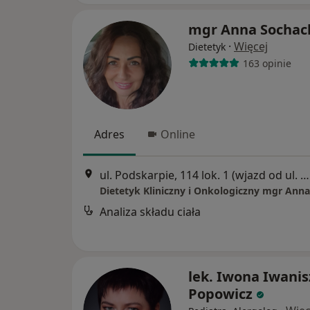
mgr Anna Sochac
·
Więcej
Dietetyk
163 opinie
Adres
Online
ul. Podskarpie, 114 lok. 1 (wjazd od ul. Staszica), Będzin
Analiza składu ciała
lek. Iwona Iwanis
Popowicz