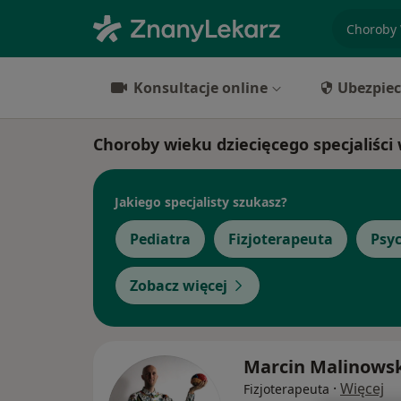
specjaliz
Konsultacje online
Ubezpiec
Choroby wieku dziecięcego specjaliści
Jakiego specjalisty szukasz?
Pediatra
Fizjoterapeuta
Psy
Zobacz więcej
Marcin Malinowsk
·
Więcej
Fizjoterapeuta