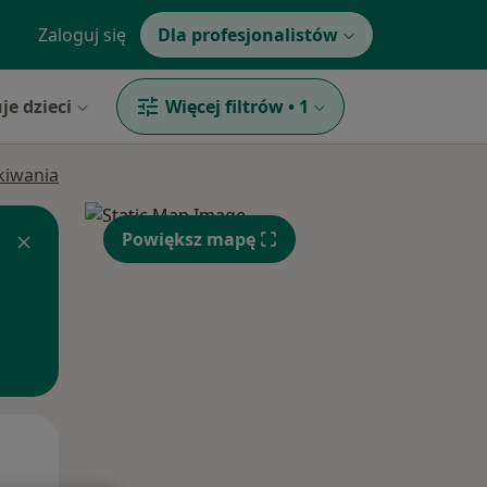
Zaloguj się
Dla profesjonalistów
je dzieci
Więcej filtrów
•
1
ukiwania
Powiększ mapę
Śr,
Czw,
Pt,
12 Sie
13 Sie
14 Sie