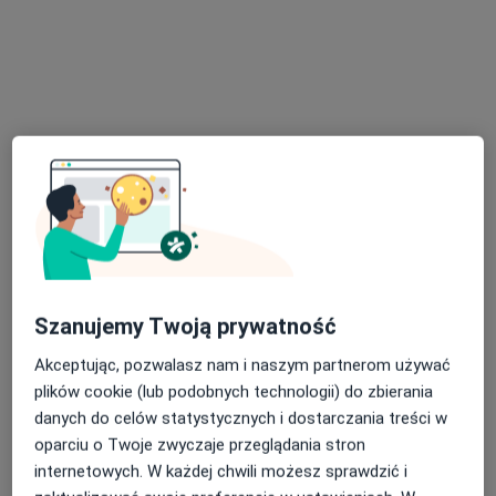
lek. Piotr Ptak
·
Więcej
Nefrolog, Kardiolog, Bariatra
31 opinii
Alfreda Sokołowskiego 4, Wałbrzych
•
Mapa
Specjalistyczny szpital im. dr Alfreda Sokołowskiego
Szanujemy Twoją prywatność
Konsultacja kardiologiczna
od 250 zł
Specjalista nie oferuje umawiania online pod tym adresem.
Akceptując, pozwalasz nam i naszym partnerom używać
plików cookie (lub podobnych technologii) do zbierania
Poproś o wizytę
danych do celów statystycznych i dostarczania treści w
oparciu o Twoje zwyczaje przeglądania stron
internetowych. W każdej chwili możesz sprawdzić i