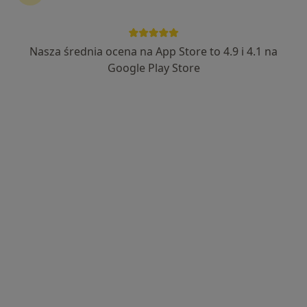
Nasza średnia ocena na App Store to 4.9 i 4.1 na
lek. Robert Dobrowolski
Google Play Store
·
Więcej
Internista, Nefrolog
23 opinie
Adres 1
Adres 2
ul. Uczniowska 16, Wałbrzych
•
Mapa
Centrum Medyczne Grupa LUX MED – Wałbrzych, ul. Uczniowska 16
Konsultacja internistyczna
od 269 zł
Specjalista nie oferuje umawiania online pod tym adresem.
Poproś o wizytę