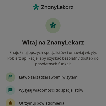
Me
Choroby Wewnętrzne • Wałbrzych, dolnośląskie
Filtry
• 1
Ubezpieczenie
Map
Choroby wewnętrzne specjaliści w
Witaj na ZnanyLekarz
Wałbrzychu
Jak działają wyniki wyszukiwania
Znajdź najlepszych specjalistów i umawiaj wizyty.
Pobierz aplikację, aby uzyskać bezpłatny dostęp do
przydatnych funkcji:
Jakiego specjalisty szukasz?
Internista
Nefrolog
Kardiolog
Radio
Łatwo zarządzaj swoimi wizytami
Wysyłaj wiadomości do specjalistów
Otrzymuj powiadomienia