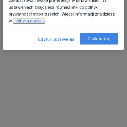
zaktualizować swoje preferencje w ustawieniach. W
ustawieniach znajdziesz również linki do polityk
prywatności stron trzecich. Więcej informacji znajdziesz
w
polityka cookies
Zaakceptuj
Edytuj ustawienia
USG Affidea
Diagnostyka
7 opinii
Długa 2e, Wałbrzych
•
Mapa
Affidea Wałbrzych
Konsultacja diagnostyczna
od 250 zł
Specjalista nie oferuje umawiania online pod tym adresem.
Poproś o wizytę