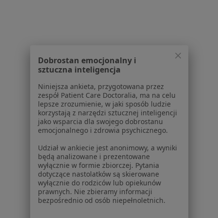
Regulamin
Polityka prywatności pacjentów
Polityka prywatności profesjonalistów
Polityka prywatności dla profesjonalistów, których
Dobrostan emocjonalny i
dane pozyskaliśmy samodzielnie
sztuczna inteligencja
Polityka cookies
Jak działają wyniki wyszukiwania
Niniejsza ankieta, przygotowana przez
zespół Patient Care Doctoralia, ma na celu
Dostępność
lepsze zrozumienie, w jaki sposób ludzie
O nas
korzystają z narzędzi sztucznej inteligencji
Praca
Rekrutujemy!
jako wsparcia dla swojego dobrostanu
emocjonalnego i zdrowia psychicznego.
Partnerzy
Centrum prasowe
Udział w ankiecie jest anonimowy, a wyniki
Kontakt
będą analizowane i prezentowane
wyłącznie w formie zbiorczej. Pytania
Dla pacjentów
dotyczące nastolatków są skierowane
wyłącznie do rodziców lub opiekunów
prawnych. Nie zbieramy informacji
Lekarze
bezpośrednio od osób niepełnoletnich.
Placówki medyczne
Pytania i odpowiedzi